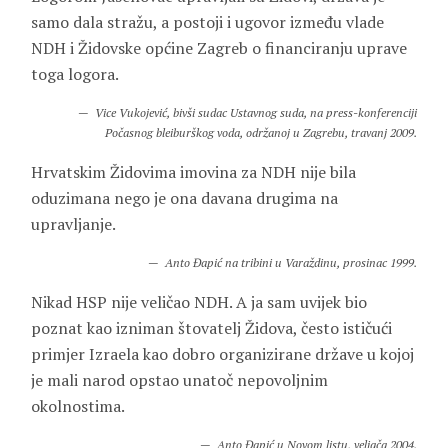
samo dala stražu, a postoji i ugovor između vlade
NDH i Židovske općine Zagreb o financiranju uprave
toga logora.
Vice Vukojević, bivši sudac Ustavnog suda, na press-konferenciji
Počasnog bleiburškog voda, održanoj u Zagrebu, travanj 2009.
Hrvatskim Židovima imovina za NDH nije bila
oduzimana nego je ona davana drugima na
upravljanje.
Anto Đapić na tribini u Varaždinu, prosinac 1999.
Nikad HSP nije veličao NDH. A ja sam uvijek bio
poznat kao izniman štovatelj Židova, često ističući
primjer Izraela kao dobro organizirane države u kojoj
je mali narod opstao unatoč nepovoljnim
okolnostima.
Anto Đapić u Novom listu, veljača 2004.