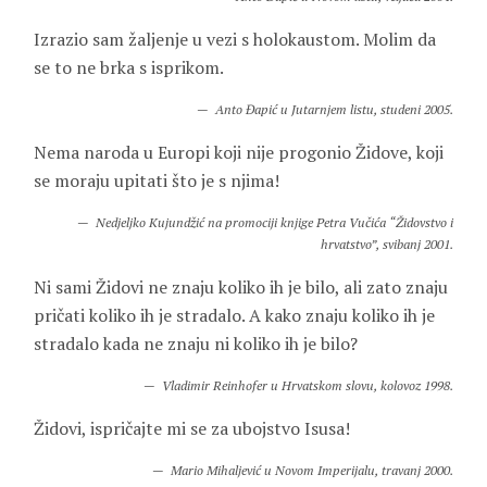
Izrazio sam žaljenje u vezi s holokaustom. Molim da
se to ne brka s isprikom.
Anto Đapić u Jutarnjem listu, studeni 2005.
Nema naroda u Europi koji nije progonio Židove, koji
se moraju upitati što je s njima!
Nedjeljko Kujundžić na promociji knjige Petra Vučića “Židovstvo i
hrvatstvo”, svibanj 2001.
Ni sami Židovi ne znaju koliko ih je bilo, ali zato znaju
pričati koliko ih je stradalo. A kako znaju koliko ih je
stradalo kada ne znaju ni koliko ih je bilo?
Vladimir Reinhofer u Hrvatskom slovu, kolovoz 1998.
Židovi, ispričajte mi se za ubojstvo Isusa!
Mario Mihaljević u Novom Imperijalu, travanj 2000.