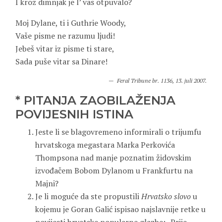
I kroz dimnjak je l’ vas otpuvalo?
Moj Dylane, ti i Guthrie Woody,
Vaše pisme ne razumu ljudi!
Jebeš vitar iz pisme ti stare,
Sada puše vitar sa Dinare!
Feral Tribune br. 1136, 13. juli 2007.
* PITANJA ZAOBILAŽENJA
POVIJESNIH ISTINA
Jeste li se blagovremeno informirali o trijumfu
hrvatskoga megastara Marka Perkovića
Thompsona nad manje poznatim židovskim
izvođačem Bobom Dylanom u Frankfurtu na
Majni?
Je li moguće da ste propustili
Hrvatsko slovo
u
kojemu je Goran Galić ispisao najslavnije retke u