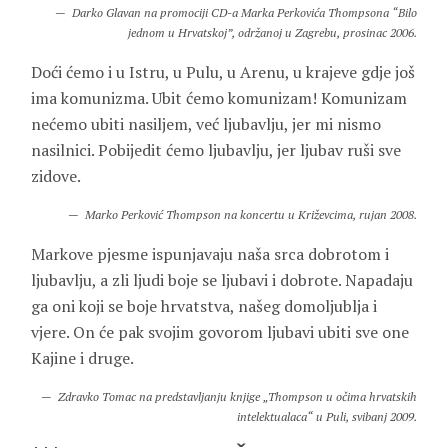
Darko Glavan na promociji CD-a Marka Perkovića Thompsona “Bilo
jednom u Hrvatskoj”, održanoj u Zagrebu, prosinac 2006.
Doći ćemo i u Istru, u Pulu, u Arenu, u krajeve gdje još
ima komunizma. Ubit ćemo komunizam! Komunizam
nećemo ubiti nasiljem, već ljubavlju, jer mi nismo
nasilnici. Pobijedit ćemo ljubavlju, jer ljubav ruši sve
zidove.
Marko Perković Thompson na koncertu u Križevcima, rujan 2008.
Markove pjesme ispunjavaju naša srca dobrotom i
ljubavlju, a zli ljudi boje se ljubavi i dobrote. Napadaju
ga oni koji se boje hrvatstva, našeg domoljublja i
vjere. On će pak svojim govorom ljubavi ubiti sve one
Kajine i druge.
Zdravko Tomac na predstavljanju knjige „Thompson u očima hrvatskih
intelektualaca“ u Puli, svibanj 2009.