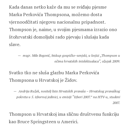
Kada danas netko kaže da mu se sviđaju pjesme
Marka Perkovića Thompsona, možemo dosta
vjernoodčitati njegovu nacionalnu pripadnost.
Thompson je, naime, u svojim pjesmama izrazio ono
štohrvatski domoljubi rado pjevaju i slušaju kada
slave.
msgr
.
Mile
Bogovi
ć,
biskup
gospi
ć
ko
–
senjski
,
u
knjizi
„
Thompson
u
o
č
ima
hrvatskih
intelektualaca
“,
o
ž
ujak
2009.
Svatko tko ne sluša glazbu Marka Perkovića
Thompsona u Hrvatskoj je Židov.
Andrija Ružek, nositelj liste Hrvatskih pravaša – Hrvatskog pravaškog
pokreta u 5. izbornoj jedinici, u emisiji “Izbori 2007.” na HTV-u, studeni
2007.
Thompson u Hrvatskoj ima sličnu društvenu funkciju
kao Bruce Springsteen u Americi.