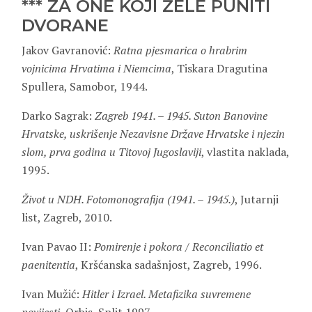
*** ZA ONE KOJI ŽELE PUNITI
DVORANE
Jakov Gavranović:
Ratna pjesmarica o hrabrim
vojnicima Hrvatima i Niemcima
, Tiskara Dragutina
Spullera, Samobor, 1944.
Darko Sagrak:
Zagreb 1941. – 1945. Suton Banovine
Hrvatske, uskrišenje Nezavisne Države Hrvatske i njezin
slom, prva godina u Titovoj Jugoslaviji
, vlastita naklada,
1995.
Život u NDH. Fotomonografija (1941. – 1945.)
, Jutarnji
list, Zagreb, 2010.
Ivan Pavao II:
Pomirenje i pokora / Reconciliatio et
paenitentia
, Kršćanska sadašnjost, Zagreb, 1996.
Ivan Mužić:
Hitler i Izrael. Metafizika suvremene