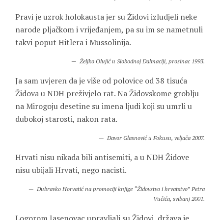
Pravi je uzrok holokausta jer su Židovi izludjeli neke
narode pljačkom i vrijeđanjem, pa su im se nametnuli
takvi poput Hitlera i Mussolinija.
Željko Olujić u Slobodnoj Dalmaciji, prosinac 1993.
Ja sam uvjeren da je više od polovice od 38 tisuća
Židova u NDH preživjelo rat. Na Židovskome groblju
na Mirogoju desetine su imena ljudi koji su umrli u
dubokoj starosti, nakon rata.
Davor Glasnović u Fokusu, veljača 2007.
Hrvati nisu nikada bili antisemiti, a u NDH Židove
nisu ubijali Hrvati, nego nacisti.
Dubravko Horvatić na promociji knjige “Židovstvo i hrvatstvo” Petra
Vučića, svibanj 2001.
Logorom Jasenovac upravljali su Židovi, država je