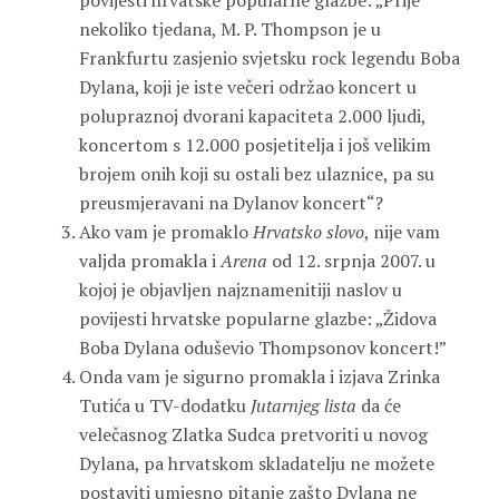
povijesti hrvatske popularne glazbe: „Prije
nekoliko tjedana, M. P. Thompson je u
Frankfurtu zasjenio svjetsku rock legendu Boba
Dylana, koji je iste večeri održao koncert u
polupraznoj dvorani kapaciteta 2.000 ljudi,
koncertom s 12.000 posjetitelja i još velikim
brojem onih koji su ostali bez ulaznice, pa su
preusmjeravani na Dylanov koncert“?
Ako vam je promaklo
Hrvatsko slovo
, nije vam
valjda promakla i
Arena
od 12. srpnja 2007. u
kojoj je objavljen najznamenitiji naslov u
povijesti hrvatske popularne glazbe: „Židova
Boba Dylana oduševio Thompsonov koncert!”
Onda vam je sigurno promakla i izjava Zrinka
Tutića u TV-dodatku
Jutarnjeg lista
da će
velečasnog Zlatka Sudca pretvoriti u novog
Dylana, pa hrvatskom skladatelju ne možete
postaviti umjesno pitanje zašto Dylana ne