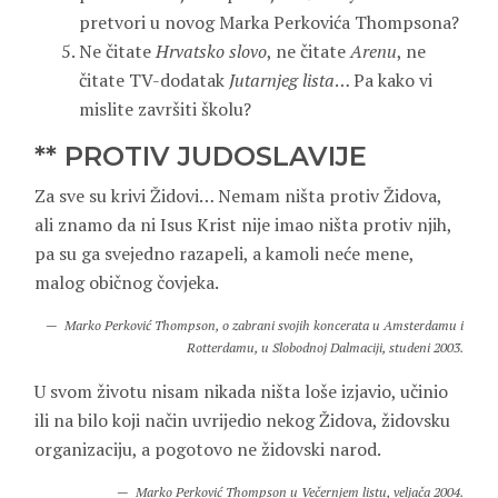
pretvori u novog Marka Perkovića Thompsona?
Ne čitate
Hrvatsko slovo
, ne čitate
Arenu
, ne
čitate TV-dodatak
Jutarnjeg lista
… Pa kako vi
mislite završiti školu?
** PROTIV JUDOSLAVIJE
Za sve su krivi Židovi… Nemam ništa protiv Židova,
ali znamo da ni Isus Krist nije imao ništa protiv njih,
pa su ga svejedno razapeli, a kamoli neće mene,
malog običnog čovjeka.
Marko Perković Thompson, o zabrani svojih koncerata u Amsterdamu i
Rotterdamu, u Slobodnoj Dalmaciji, studeni 2003.
U svom životu nisam nikada ništa loše izjavio, učinio
ili na bilo koji način uvrijedio nekog Židova, židovsku
organizaciju, a pogotovo ne židovski narod.
Marko Perković Thompson u Večernjem listu, veljača 2004.