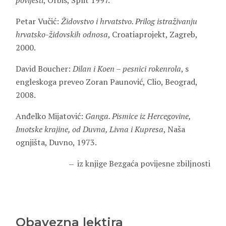
povijesti
, Orbis, Split 1997.
Petar Vučić:
Židovstvo i hrvatstvo. Prilog istraživanju
hrvatsko-židovskih odnosa
, Croatiaprojekt, Zagreb,
2000.
David Boucher:
Dilan i Koen – pesnici rokenrola
, s
engleskoga preveo Zoran Paunović, Clio, Beograd,
2008.
Anđelko Mijatović:
Ganga. Pismice iz Hercegovine,
Imotske krajine, od Duvna, Livna i Kupresa
, Naša
ognjišta, Duvno, 1973.
iz knjige Bezgaća povijesne zbiljnosti
Obavezna lektira