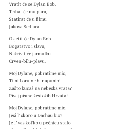
Vratit će se Dylan Bob,
Tribat će mu para,
Statirat će u filmu
Jakova Sedlara.
Osjetit će Dylan Bob
Bogatstvo i slavu,
Nakrivit će jarmulku
Crven-bilu-plavu.
Moj Dylane, pobratime mio,
Ti ni Loru ne bi napunio!
Zašto kucaš na nebeska vrata?
Pivaj pisme žestokih Hrvata!
Moj Dylane, pobratime mio,
Jesi l’ skoro u Dachau bio?
Je l’ vas kol'ko u pećnicu stalo