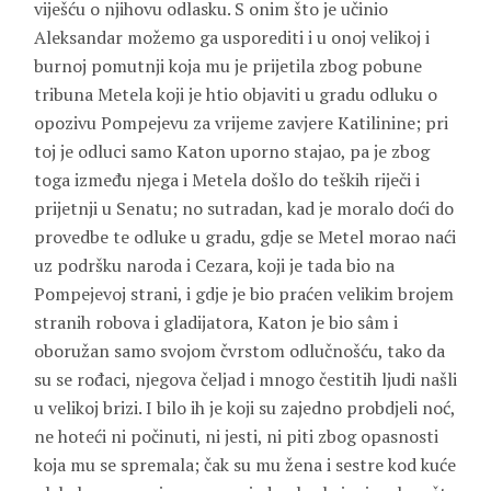
viješću o njihovu odlasku. S onim što je učinio
Aleksandar možemo ga usporediti i u onoj velikoj i
burnoj pomutnji koja mu je prijetila zbog pobune
tribuna Metela koji je htio objaviti u gradu odluku o
opozivu Pompejevu za vrijeme zavjere Katilinine; pri
toj je odluci samo Katon uporno stajao, pa je zbog
toga između njega i Metela došlo do teških riječi i
prijetnji u Senatu; no sutradan, kad je moralo doći do
provedbe te odluke u gradu, gdje se Metel morao naći
uz podršku naroda i Cezara, koji je tada bio na
Pompejevoj strani, i gdje je bio praćen velikim brojem
stranih robova i gladijatora, Katon je bio sâm i
oboružan samo svojom čvrstom odlučnošću, tako da
su se rođaci, njegova čeljad i mnogo čestitih ljudi našli
u velikoj brizi. I bilo ih je koji su zajedno probdjeli noć,
ne hoteći ni počinuti, ni jesti, ni piti zbog opasnosti
koja mu se spremala; čak su mu žena i sestre kod kuće