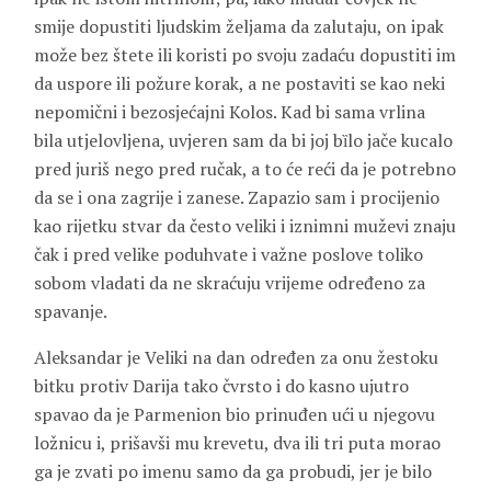
smije dopustiti ljudskim željama da zalutaju, on ipak
može bez štete ili koristi po svoju zadaću dopustiti im
da uspore ili požure korak, a ne postaviti se kao neki
nepomični i bezosjećajni Kolos. Kad bi sama vrlina
bila utjelovljena, uvjeren sam da bi joj bȉlo jače kucalo
pred juriš nego pred ručak, a to će reći da je potrebno
da se i ona zagrije i zanese. Zapazio sam i procijenio
kao rijetku stvar da često veliki i iznimni muževi znaju
čak i pred velike poduhvate i važne poslove toliko
sobom vladati da ne skraćuju vrijeme određeno za
spavanje.
Aleksandar je Veliki na dan određen za onu žestoku
bitku protiv Darija tako čvrsto i do kasno ujutro
spavao da je Parmenion bio prinuđen ući u njegovu
ložnicu i, prišavši mu krevetu, dva ili tri puta morao
ga je zvati po imenu samo da ga probudi, jer je bilo