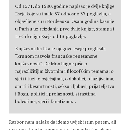
Od 1571. do 1580. godine napisao je dvije knjige
Eseja koje su imale 57 odnosno 37 poglavlja, a
objavljene su u Bordeauxu. Osam godina kasnije
u Parizu uz reizdanja prve dvije knjige, štampa i
treću knjigu Eseja od 13 poglavlja.
Književna kritika je njegove eseje proglasila
“krunom razvoja francuske renesansne
književnosti”. De Montaigne piše o
najrazličitijim životnim i filozofskim temama: o
sjeti i tuzi, o osjećajima, o dokolici, o lažljivcima,
smrti i besmrtnosti, seksu i ljubavi, prijateljstvu
i Bogu, politici i prolaznosti, strastima,
bolestima, vjeri i fanatizmu…
Razbor nam nalaže da idemo uvijek istim putem, ali
ipak ne istom hitrinom; pa, iako mudar čovjek ne