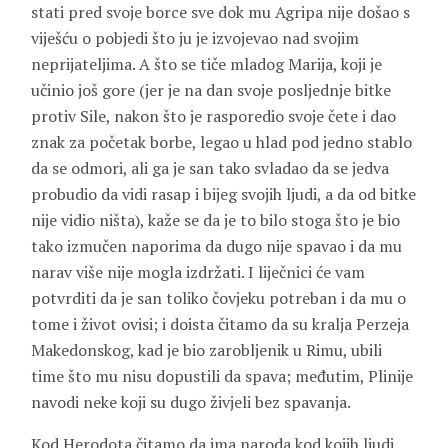
stati pred svoje borce sve dok mu Agripa nije došao s
viješću o pobjedi što ju je izvojevao nad svojim
neprijateljima. A što se tiče mladog Marija, koji je
učinio još gore (jer je na dan svoje posljednje bitke
protiv Sile, nakon što je rasporedio svoje čete i dao
znak za početak borbe, legao u hlad pod jedno stablo
da se odmori, ali ga je san tako svladao da se jedva
probudio da vidi rasap i bijeg svojih ljudi, a da od bitke
nije vidio ništa), kaže se da je to bilo stoga što je bio
tako izmučen naporima da dugo nije spavao i da mu
narav više nije mogla izdržati. I liječnici će vam
potvrditi da je san toliko čovjeku potreban i da mu o
tome i život ovisi; i doista čitamo da su kralja Perzeja
Makedonskog, kad je bio zarobljenik u Rimu, ubili
time što mu nisu dopustili da spava; međutim, Plinije
navodi neke koji su dugo živjeli bez spavanja.
Kod Herodota čitamo da ima naroda kod kojih ljudi