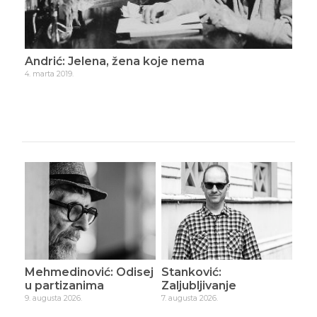
Andrić: Jelena, žena koje nema
Uje
4. marta 2019.
28. s
Mehmedinović: Odisej
Stanković:
u partizanima
Zaljubljivanje
9. augusta 2026.
7. augusta 2026.