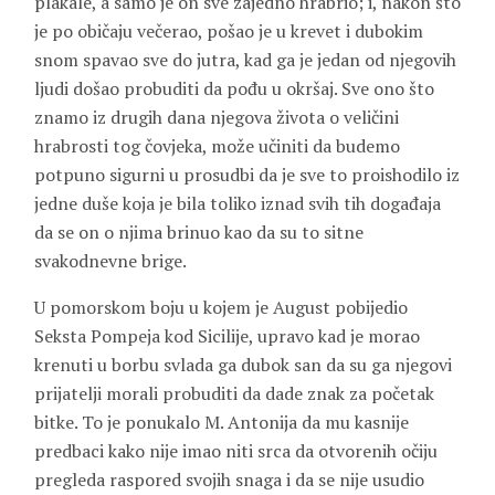
plakale, a samo je on sve zajedno hrabrio; i, nakon što
je po običaju večerao, pošao je u krevet i dubokim
snom spavao sve do jutra, kad ga je jedan od njegovih
ljudi došao probuditi da pođu u okršaj. Sve ono što
znamo iz drugih dana njegova života o veličini
hrabrosti tog čovjeka, može učiniti da budemo
potpuno sigurni u prosudbi da je sve to proishodilo iz
jedne duše koja je bila toliko iznad svih tih događaja
da se on o njima brinuo kao da su to sitne
svakodnevne brige.
U pomorskom boju u kojem je August pobijedio
Seksta Pompeja kod Sicilije, upravo kad je morao
krenuti u borbu svlada ga dubok san da su ga njegovi
prijatelji morali probuditi da dade znak za početak
bitke. To je ponukalo M. Antonija da mu kasnije
predbaci kako nije imao niti srca da otvorenih očiju
pregleda raspored svojih snaga i da se nije usudio