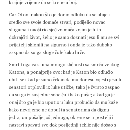
krajnje vrijeme da se krene u boj.
Car Oton, nakon što je donio odluku da se ubije i
sredio sve svoje domaće stvari, podijelio novac
slugama i naoštrio sječivo mača kojim je htio
dokrajčiti život, želio je samo doznati jesu li mu se svi
prijatelji sklonili na sigurno i onda je tako duboko
zaspao da su ga sluge čule kako hrče.
Smrt toga cara ima mnogo sličnosti sa smrću velikog
Katona, a ponajprije ovo: kad je Katon bio odlučio
ubiti se i kad je samo čekao da mu donesu vijesti jesu li
senatori otplovili iz luke utičke, tako je čvrsto zaspao
da su ga iz susjedne sobe čuli kako puše; a kad ga je
onaj što ga je bio uputio u luku probudio da mu kaže
kako nevrijeme ne dopušta senatorima da dignu
jedra, on pošalje još jednoga, okrene se u postelji i
nastavi spavati sve dok posljednji teklič nije došao s