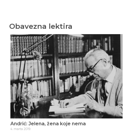
Obavezna lektira
Andrić: Jelena, žena koje nema
Uje
4. marta 2019.
28. s