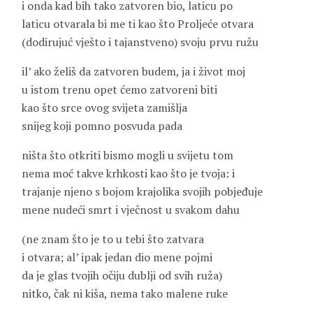
i onda kad bih tako zatvoren bio, laticu po
laticu otvarala bi me ti kao što Proljeće otvara
(dodirujuć vješto i tajanstveno) svoju prvu ružu
il’ ako želiš da zatvoren budem, ja i život moj
u istom trenu opet ćemo zatvoreni biti
kao što srce ovog svijeta zamišlja
snijeg koji pomno posvuda pada
ništa što otkriti bismo mogli u svijetu tom
nema moć takve krhkosti kao što je tvoja: i
trajanje njeno s bojom krajolika svojih pobjeđuje
mene nudeći smrt i vječnost u svakom dahu
(ne znam što je to u tebi što zatvara
i otvara; al’ ipak jedan dio mene pojmi
da je glas tvojih očiju dublji od svih ruža)
nitko, čak ni kiša, nema tako malene ruke