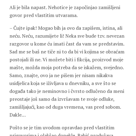
Ali je bila napast. Nehotice je započinjao zamišljeni
govor pred vlastitim utvarama.
– Čujte ipak! Mogao bih ja ovo da zapišem, istina, ali
neću. Neću, razumijete li! Neka sve bude tzv. nevezan
razgovor u kome ću imati čast da vam se predstavim.
Sad me se baš ne tiče ni to da bi vi kojima se obraćam
postojali ili ne. Vi možete biti i fikcija, proizvod moje
mašte, možda moja potreba da se iskažem, svejedno.
Samo, znajte, ovo ja ne pišem jer nisam nikakva
usidjelica koja se iživljava u dnevniku, a sve što se
događa tako je neminovno i čvrsto odlučeno da meni
preostaje još samo da izvršavam te svoje odluke,
zamišljajući, kao od duga vremena, vas pred sobom.
Dakle…
Pošto se je tim uvodom opravdao pred vlastitim
prigovorima i olakšao donekle, Babić produžava