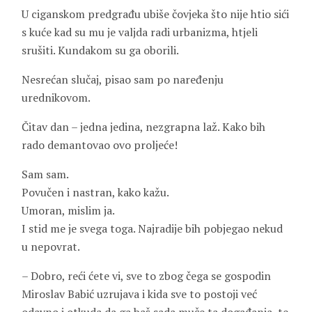
U ciganskom predgrađu ubiše čovjeka što nije htio sići
s kuće kad su mu je valjda radi urbanizma, htjeli
srušiti. Kundakom su ga oborili.
Nesrećan slučaj, pisao sam po naređenju
urednikovom.
Čitav dan – jedna jedina, nezgrapna laž. Kako bih
rado demantovao ovo proljeće!
Sam sam.
Povučen i nastran, kako kažu.
Umoran, mislim ja.
I stid me je svega toga. Najradije bih pobjegao nekud
u nepovrat.
– Dobro, reći ćete vi, sve to zbog čega se gospodin
Miroslav Babić uzrujava i kida sve to postoji već