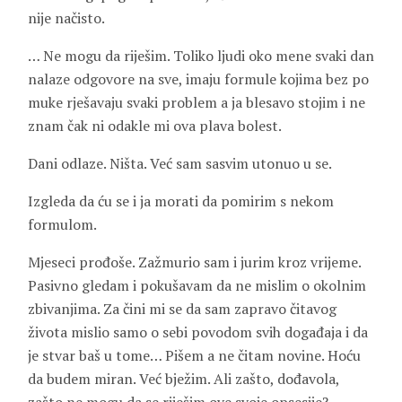
nije načisto.
… Ne mogu da riješim. Toliko ljudi oko mene svaki dan
nalaze odgovore na sve, imaju formule kojima bez po
muke rješavaju svaki problem a ja blesavo stojim i ne
znam čak ni odakle mi ova plava bolest.
Dani odlaze. Ništa. Već sam sasvim utonuo u se.
Izgleda da ću se i ja morati da pomirim s nekom
formulom.
Mjeseci prođoše. Zažmurio sam i jurim kroz vrijeme.
Pasivno gledam i pokušavam da ne mislim o okolnim
zbivanjima. Za čini mi se da sam zapravo čitavog
života mislio samo o sebi povodom svih događaja i da
je stvar baš u tome… Pišem a ne čitam novine. Hoću
da budem miran. Već bježim. Ali zašto, dođavola,