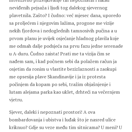
intenzivno priželjkivanje tih nepoznatih i nikad
neviđenih pejsaža i ljudi tog dalekog sjevernog
plavetnila. Zašto? I čudno: već mjesec dana, uporedo
sa proljećem i njegovim lažima, progone me vizije
nekih fjordova i nedoglednih tamnosivih pučina a u
prvom planu je uvijek osjećanje hladnog plavila koje
me odmah dalje podsjeća na prvu fazu jedne serenade
u A-duru. Čudno zaista! Prati me ta vizija čim se
nađem sam, i kad počnem sebi da polažem račun ja
osjetim da ronim u vlastite bezizlaznosti a zaokupi
me opsesija plave Skandinavije i ja iz protesta
počinjem da kopam po sebi, tražim objašnjenje i
lutam alejama parka kao uklet, drhteći na večernjem
vjetru.
Sjever, daleki i nepoznati prostori! A ova
bombardovanja i ubistva i luđak što je nasred ulice
kriknuo? Gdje su veze među tim sitnicama? U meni? U