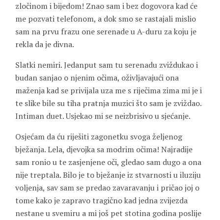
zločinom i bijedom! Znao sam i bez dogovora kad će
me pozvati telefonom, a dok smo se rastajali mislio
sam na prvu frazu one serenade u A-duru za koju je
rekla da je divna.
Slatki nemiri. Jedanput sam tu serenadu zviždukao i
budan sanjao o njenim očima, oživljavajući ona
maženja kad se privijala uza me s riječima zima mi je i
te slike bile su tiha pratnja muzici što sam je zviždao.
Intiman duet. Usjekao mi se neizbrisivo u sjećanje.
Osjećam da ću riješiti zagonetku svoga željenog
bježanja. Lela, djevojka sa modrim očima! Najradije
sam ronio u te zasjenjene oči, gledao sam dugo a ona
nije treptala. Bilo je to bježanje iz stvarnosti u iluziju
voljenja, sav sam se predao zavaravanju i pričao joj o
tome kako je zapravo tragično kad jedna zvijezda
nestane u svemiru a mi još pet stotina godina poslije