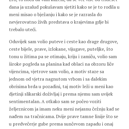
dana ja uzalud pokušavam sjetiti kako se je to rodila u
meni misao o bježanju i kako se je razrasla do
nevjerovatno živih predstava o krajevima gdje bi
trebalo uteći.
Oduvijek sam volio puteve i ceste kao drage drugove,
ceste bijele, prave, izlokane, vijugave, puteljke, što
tonu u žitima pa se otimaju, kriju i zamiču, volio sam
široke pogleda sa planina kad oblaci na obzoru liče
vijencima, vjetrove sam volio, a motiv staze sa
jednom od vjetra nagnutom vrbom i sa dalekim
obrisima brda u pozadini, taj motiv leži u meni kao
djetinji slikarski doživljaj i prema njemu sam uvijek
sentimentalan. A otkako sam se počeo voziti
željeznicom ja imam neku meni nejasnu čežnju kad se
nađem na tračnicama. Dvije prave tamne linije što se
u predvečerje gube prema sunčevom zapadu i onaj