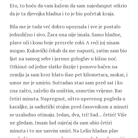
Eto, to hoću da vam kažem da sam najedanput otkrio
da je ta djevojka hladna i to je bio početak kraja.
Bila me je tada već dobro upoznala i sve je postalo
jednolično i sivo. Žara ona nije imala. Samo hladne,
plave oči i kosu boje prezrele zobi. A reći joj nisam
mogao. Kukavički čekah da me napusti, zatim sam bio
ljut na samog sebe i jurnuo gologlav u kišnu noć.
Otkinut od jedne slatke iluzije i ponovo bačen na
zemlju ja sam kroz blato išao pet kilometara, mokar, i
umor me je umirio. Sutradan stao sam pred sat i ko
zna zašto, zaželio da uništim, usmrtim vrijeme. Bar
četiri minuta. Napregnut, oštro uperenog pogleda u
kazaljke, ja sadistički stojim pred časovnikom a minuti
se uzaludno otimaju. Jedan, dva, tri! Sad… četiri! Više
ne gledam. Imam lud osjećaj da sam ubio četiri
minuta i to me sasvim smiri. Na Lelin hladan plav