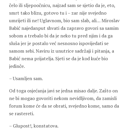
čelo ili sljepoočnicu, najzad sam se sjetio da je, eto,
smrt tako blizu, gotovo tu i – zar nije svejedno
umrijeti ili ne! Uglavnom, bio sam slab, ali… Miroslav
Babić najedanput shvati da zapravo govori sa samim
sobom a trebalo bi da je neko tu pred njim i da ga
sluša jer je postalo već nesnosno ispovijedati se
samom sebi. Naviru iz unutrice sadržaji i pitanja, a
Babić nema prijatelja. Sjeti se da je kod kuće bio
jedinče.
– Usamljen sam.
Od toga osjećanja javi se jedna misao dalje. Zašto on
ne bi mogao govoriti nekom nevidljivom, da zamisli
forum kome će da se obrati, svejedno kome, samo da
se rastereti.
– Glupost!, konstatova.