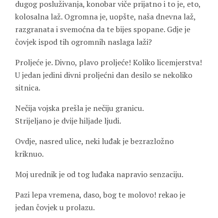
dugog posluživanja, konobar viče prijatno i to je, eto,
kolosalna laž. Ogromna je, uopšte, naša dnevna laž,
razgranata i svemoćna da te bijes spopane. Gdje je
čovjek ispod tih ogromnih naslaga laži?
Proljeće je. Divno, plavo proljeće! Koliko licemjerstva!
U jedan jedini divni proljećni dan desilo se nekoliko
sitnica.
Nečija vojska prešla je nečiju granicu.
Strijeljano je dvije hiljade ljudi.
Ovdje, nasred ulice, neki luđak je bezrazložno
kriknuo.
Moj urednik je od tog luđaka napravio senzaciju.
Pazi lepa vremena, daso, bog te molovo! rekao je
jedan čovjek u prolazu.