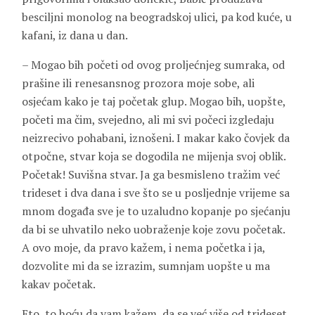
besciljni monolog na beogradskoj ulici, pa kod kuće, u
kafani, iz dana u dan.
– Mogao bih početi od ovog proljećnjeg sumraka, od
prašine ili renesansnog prozora moje sobe, ali
osjećam kako je taj početak glup. Mogao bih, uopšte,
početi ma čim, svejedno, ali mi svi počeci izgledaju
neizrecivo pohabani, iznošeni. I makar kako čovjek da
otpočne, stvar koja se dogodila ne mijenja svoj oblik.
Početak! Suvišna stvar. Ja ga besmisleno tražim već
trideset i dva dana i sve što se u posljednje vrijeme sa
mnom događa sve je to uzaludno kopanje po sjećanju
da bi se uhvatilo neko uobraženje koje zovu početak.
A ovo moje, da pravo kažem, i nema početka i ja,
dozvolite mi da se izrazim, sumnjam uopšte u ma
kakav početak.
Eto, to hoću da vam kažem, da se već više od trideset