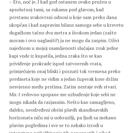
– Eto, noć je. I kad god ostanem ovako pružen u
apsolutnoj tami, sa rukama pod glavom, kad
prestanu svakovrsni odnosi u koje sam preko dana
ukopčan i kad napravim bilans samoga sebe u krevetu
dugačkom tačno dva metra a širokom jedan (zašto
moram i ovo naglasiti?) ja ne mogu da zaspim. Oživi
najednom u mojoj osamljenosti slučajan zvuk jedne
kapi vode iz kupatila, jedna zraka što se kao
priviđenje prokrade ispod zatvorenih vrata,
primjećujem onaj bliski i poznati tok vremena preko
predmeta koje ne vidim a jedan čuperak kose držim
nesvjesno među prstima. Zatim nestaje svih stvari.
Mir. I redovno spopane me uzbuđenje koje sebi ne
mogu nikada da razjasnim. Nešto kao zamagljeno,
daleko, neodređeni obrisi plavih skandinavskih
horizonata niču mi u uobrazilji, pa ljudi sa mekano
plavim pogledima i sve se to nekako izrodi u