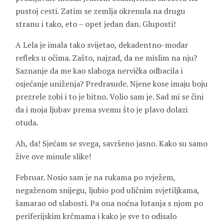
pustoj cesti. Zatim se zemlja okrenula na drugu
stranu i tako, eto – opet jedan dan. Gluposti!
A Lela je imala tako svijetao, dekadentno-modar
refleks u očima. Zašto, najzad, da ne mislim na nju?
Saznanje da me kao slaboga nervička odbacila i
osjećanje uniženja? Predrasude. Njene kose imaju boju
prezrele zobi i to je bitno. Volio sam je. Sad mi se čini
da i moja ljubav prema svemu što je plavo dolazi
otuda.
Ah, da! Sjećam se svega, savršeno jasno. Kako su samo
žive ove minule slike!
Februar. Nosio sam je na rukama po svježem,
negaženom snijegu, ljubio pod uličnim svjetiljkama,
šamarao od slabosti. Pa ona noćna lutanja s njom po
periferijskim krčmama i kako je sve to odisalo