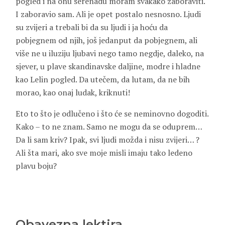
pogled i na onu serenadu moram svakako zaboraviti.
I zaboravio sam. Ali je opet postalo nesnosno. Ljudi
su zvijeri a trebali bi da su ljudi i ja hoću da
pobjegnem od njih, još jedanput da pobjegnem, ali
više ne u iluziju ljubavi nego tamo negdje, daleko, na
sjever, u plave skandinavske daljine, modre i hladne
kao Lelin pogled. Da utečem, da lutam, da ne bih
morao, kao onaj ludak, kriknuti!
Eto to što je odlučeno i što će se neminovno dogoditi.
Kako – to ne znam. Samo ne mogu da se oduprem…
Da li sam kriv? Ipak, svi ljudi možda i nisu zvijeri… ?
Ali šta mari, ako sve moje misli imaju tako ledeno
plavu boju?
Obavezna lektira