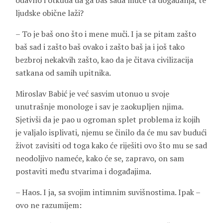
odavno i otkuda da ga baš sada muče ta događanja, te
ljudske obične laži?
– To je baš ono što i mene muči. I ja se pitam zašto
baš sad i zašto baš ovako i zašto baš ja i još tako
bezbroj nekakvih zašto, kao da je čitava civilizacija
satkana od samih upitnika.
Miroslav Babić je već sasvim utonuo u svoje
unutrašnje monologe i sav je zaokupljen njima.
Sjetivši da je pao u ogroman splet problema iz kojih
je valjalo isplivati, njemu se činilo da će mu sav budući
život zavisiti od toga kako će riješiti ovo što mu se sad
neodoljivo nameće, kako će se, zapravo, on sam
postaviti među stvarima i događajima.
– Haos. I ja, sa svojim intimnim suvišnostima. Ipak –
ovo ne razumijem: