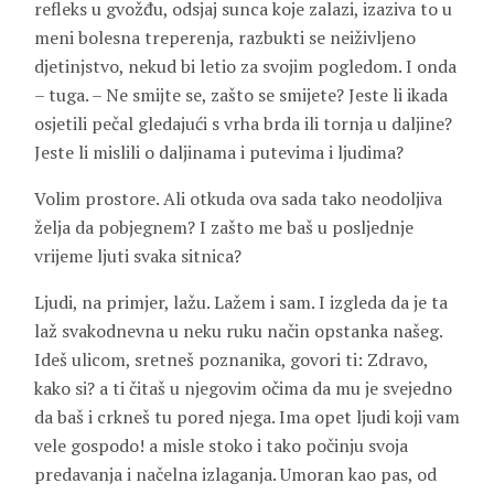
refleks u gvožđu, odsjaj sunca koje zalazi, izaziva to u
meni bolesna treperenja, razbukti se neiživljeno
djetinjstvo, nekud bi letio za svojim pogledom. I onda
– tuga. – Ne smijte se, zašto se smijete? Jeste li ikada
osjetili pečal gledajući s vrha brda ili tornja u daljine?
Jeste li mislili o daljinama i putevima i ljudima?
Volim prostore. Ali otkuda ova sada tako neodoljiva
želja da pobjegnem? I zašto me baš u posljednje
vrijeme ljuti svaka sitnica?
Ljudi, na primjer, lažu. Lažem i sam. I izgleda da je ta
laž svakodnevna u neku ruku način opstanka našeg.
Ideš ulicom, sretneš poznanika, govori ti: Zdravo,
kako si? a ti čitaš u njegovim očima da mu je svejedno
da baš i crkneš tu pored njega. Ima opet ljudi koji vam
vele gospodo! a misle stoko i tako počinju svoja
predavanja i načelna izlaganja. Umoran kao pas, od