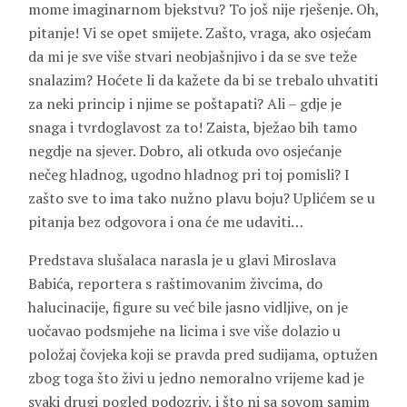
mome imaginarnom bjekstvu? To još nije rješenje. Oh,
pitanje! Vi se opet smijete. Zašto, vraga, ako osjećam
da mi je sve više stvari neobjašnjivo i da se sve teže
snalazim? Hoćete li da kažete da bi se trebalo uhvatiti
za neki princip i njime se poštapati? Ali – gdje je
snaga i tvrdoglavost za to! Zaista, bježao bih tamo
negdje na sjever. Dobro, ali otkuda ovo osjećanje
nečeg hladnog, ugodno hladnog pri toj pomisli? I
zašto sve to ima tako nužno plavu boju? Uplićem se u
pitanja bez odgovora i ona će me udaviti…
Predstava slušalaca narasla je u glavi Miroslava
Babića, reportera s raštimovanim živcima, do
halucinacije, figure su već bile jasno vidljive, on je
uočavao podsmjehe na licima i sve više dolazio u
položaj čovjeka koji se pravda pred sudijama, optužen
zbog toga što živi u jedno nemoralno vrijeme kad je
svaki drugi pogled podozriv, i što ni sa sovom samim