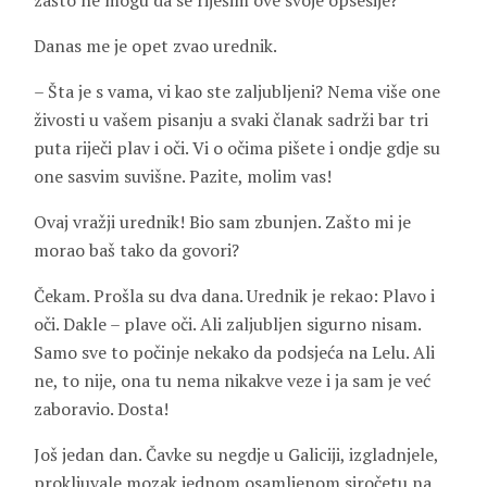
zašto ne mogu da se riješim ove svoje opsesije?
Danas me je opet zvao urednik.
– Šta je s vama, vi kao ste zaljubljeni? Nema više one
živosti u vašem pisanju a svaki članak sadrži bar tri
puta riječi plav i oči. Vi o očima pišete i ondje gdje su
one sasvim suvišne. Pazite, molim vas!
Ovaj vražji urednik! Bio sam zbunjen. Zašto mi je
morao baš tako da govori?
Čekam. Prošla su dva dana. Urednik je rekao: Plavo i
oči. Dakle – plave oči. Ali zaljubljen sigurno nisam.
Samo sve to počinje nekako da podsjeća na Lelu. Ali
ne, to nije, ona tu nema nikakve veze i ja sam je već
zaboravio. Dosta!
Još jedan dan. Čavke su negdje u Galiciji, izgladnjele,
prokljuvale mozak jednom osamljenom siročetu na