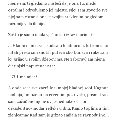
njene smrti gledamo misleći da je ona tu, među
ostalim i određujemo joj mjesto. Njoj sam govorio sve,
njoj sam ćutao a ona je svojim staklenim pogledom
razumijevala ili nije.
Zašto je samo imala vječno isti izraz u očima?
… Hladni dani i sve je odisalo hladnoćom. Jutrom smo
lutali preko smrznutih puteva oko Dunava i ruke sam
joj grijao u svojim džepovima. Ne zaboravljam njena
djetinjski napućena usta:
– Zi-i-ma mi je!
A onda se je sve završilo u mojoj hladnoj sobi. Nagnut
nad nju, položenu na crvenom pokrivaču, posmatrao
sam začuđeno njene uvijek jednake oči i onaj
dekadentno-modar refleks u dnu. Kamo toplina u tim
zjenicama? Kad sam je grizao smijala se ravnodušno…