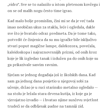
„vidro”. Sve se to nalazilo u istom pletenom kovčegu i
on se od malih nogu često time igrao.
Kad malo bolje promislim, čini mi se da je već tada
imao neobičan ukus za stakla, leće i ogledala, dakle
sve što je hvatalo odraz predmeta. Da je tome tako,
potvrdit će činjenica da su mu igračke bile isključivo
stvari poput magične lampe, dalekozora, povećala,
kaleidoskopa i najraznovrsnijih prizmi, od onih kroz
koje je lik izgledao tanak i izdužen pa do onih koje su
ga prikazivale sasvim ravnim.
Sjećam se jednog događaja još iz školskih dana. Kad
sam ga jednog dana posjetio u njegovoj sobi za
učenje, držao je u ruci starinsko metalno ogledalo —
na stolu je ležala stara drvena kutija, iz koje ga je
vjerojatno izvadio — i hvatao njime sunčevu svjetlost
trudeći se da odbljesak padne na tamniji zid.