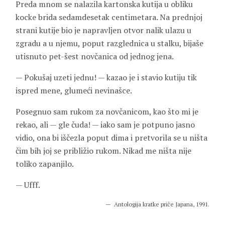
Preda mnom se nalazila kartonska kutija u obliku
kocke brida sedamdesetak centimetara. Na prednjoj
strani kutije bio je napravljen otvor nalik ulazu u
zgradu a u njemu, poput razglednica u stalku, bijaše
utisnuto pet-šest novčanica od jednog jena.
— Pokušaj uzeti jednu! — kazao je i stavio kutiju tik
ispred mene, glumeći nevinašce.
Posegnuo sam rukom za novčanicom, kao što mi je
rekao, ali — gle čuda! — iako sam je potpuno jasno
vidio, ona bi iščezla poput dima i pretvorila se u ništa
čim bih joj se približio rukom. Nikad me ništa nije
toliko zapanjilo.
— Ufff.
Antologija kratke priče Japana, 1991.