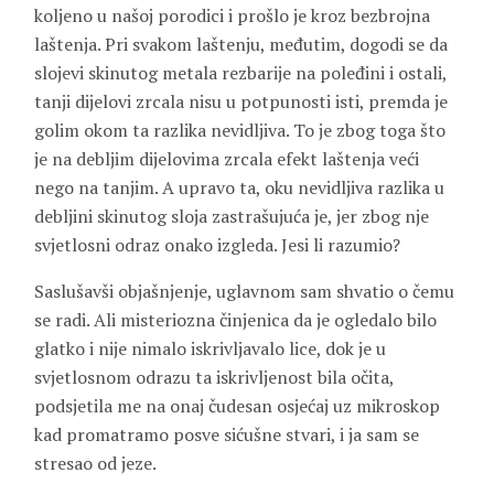
koljeno u našoj porodici i prošlo je kroz bezbrojna
laštenja. Pri svakom laštenju, međutim, dogodi se da
slojevi skinutog metala rezbarije na poleđini i ostali,
tanji dijelovi zrcala nisu u potpunosti isti, premda je
golim okom ta razlika nevidljiva. To je zbog toga što
je na debljim dijelovima zrcala efekt laštenja veći
nego na tanjim. A upravo ta, oku nevidljiva razlika u
debljini skinutog sloja zastrašujuća je, jer zbog nje
svjetlosni odraz onako izgleda. Jesi li razumio?
Saslušavši objašnjenje, uglavnom sam shvatio o čemu
se radi. Ali misteriozna činjenica da je ogledalo bilo
glatko i nije nimalo iskrivljavalo lice, dok je u
svjetlosnom odrazu ta iskrivljenost bila očita,
podsjetila me na onaj čudesan osjećaj uz mikroskop
kad promatramo posve sićušne stvari, i ja sam se
stresao od jeze.