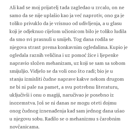
Ali kad se moj prijatelj tada zagledao u zrcalo, on ne
samo da se nije uplašio kao ja već naprotiv, ono ga je
toliko privuklo da je vrisnuo od udivljenja, a u glasu
koji je odjeknuo cijelom učionicom bilo je toliko ludila
da smo svi prasnuli u smijeh. Tog dana rodila se
njegova strast prema konkavnim ogledalima. Kupio je
ogledala raznih veličina i uz pomoć žice i ljepenke
napravio složen mehanizam, uz koji se sam sa sobom
smijuljio. Vidjelo se da voli ono što radi; bio je u
stanju izmisliti čudne naprave kakve nekom drugom
ne bi ni pale na pamet, a svu potrebnu literaturu,
uključivši i onu o magiji, naručivao je posebno iz
inozemstva. Još se ni danas ne mogu oteti dojmu
onog čudnog iznenađenja kad sam jednog dana ušao
u njegovu sobu. Radilo se o mehanizmu s čarobnim
novčanicama.