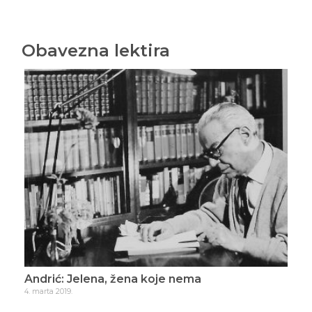
Obavezna lektira
Andrić: Jelena, žena koje nema
Uje
4. marta 2019.
28. s