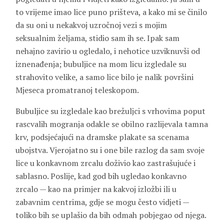
to vrijeme imao lice puno prišteva, a kako mi se činilo
da su oni u nekakvoj uzročnoj vezi s mojim
seksualnim željama, stidio sam ih se. Ipak sam
nehajno zavirio u ogledalo, i nehotice uzviknuvši od
iznenađenja; bubuljice na mom licu izgledale su
strahovito velike, a samo lice bilo je nalik površini
Mjeseca promatranoj teleskopom.
Bubuljice su izgledale kao brežuljci s vrhovima poput
rascvalih mogranja odakle se obilno razlijevala tamna
krv, podsjećajući na dramske plakate sa scenama
ubojstva. Vjerojatno su i one bile razlog da sam svoje
lice u konkavnom zrcalu doživio kao zastrašujuće i
sablasno. Poslije, kad god bih ugledao konkavno
zrcalo — kao na primjer na kakvoj izložbi ili u
zabavnim centrima, gdje se mogu često vidjeti —
toliko bih se uplašio da bih odmah pobjegao od njega.