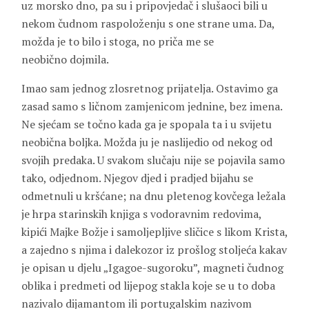
uz morsko dno, pa su i pripovjedač i slušaoci bili u
nekom čudnom raspoloženju s one strane uma. Da,
možda je to bilo i stoga, no priča me se
neobično dojmila.
Imao sam jednog zlosretnog prijatelja. Ostavimo ga
zasad samo s ličnom zamjenicom jednine, bez imena.
Ne sjećam se točno kada ga je spopala ta i u svijetu
neobična boljka. Možda ju je naslijedio od nekog od
svojih predaka. U svakom slučaju nije se pojavila samo
tako, odjednom. Njegov djed i pradjed bijahu se
odmetnuli u kršćane; na dnu pletenog kovčega ležala
je hrpa starinskih knjiga s vodoravnim redovima,
kipići Majke Božje i samoljepljive sličice s likom Krista,
a zajedno s njima i dalekozor iz prošlog stoljeća kakav
je opisan u djelu „Igagoe-sugoroku”, magneti čudnog
oblika i predmeti od lijepog stakla koje se u to doba
nazivalo dijamantom ili portugalskim nazivom