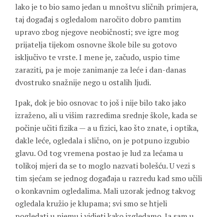
lako je to bio samo jedan u mnoštvu sličnih primjera,
taj događaj s ogledalom naročito dobro pamtim
upravo zbog njegove neobičnosti; sve igre mog
prijatelja tijekom osnovne škole bile su gotovo
isključivo te vrste. I mene je, začudo, uspio time
zaraziti, pa je moje zanimanje za leće i dan-danas
dvostruko snažnije nego u ostalih ljudi.
Ipak, dok je bio osnovac to još i nije bilo tako jako
izraženo, ali u višim razredima srednje škole, kada se
počinje učiti fizika — a u fizici, kao što znate, i optika,
dakle leće, ogledala i slično, on je potpuno izgubio
glavu. Od tog vremena postao je lud za lećama u
tolikoj mjeri da se to moglo nazvati bolešću. U vezi s
tim sjećam se jednog događaja u razredu kad smo učili
o konkavnim ogledalima. Mali uzorak jednog takvog
ogledala kružio je klupama; svi smo se htjeli
pogledati u njemu i vidjeti kako izgledamo. Ja sam u