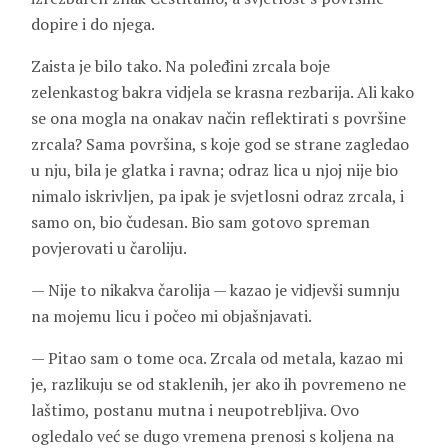
dopire i do njega.
Zaista je bilo tako. Na poleđini zrcala boje
zelenkastog bakra vidjela se krasna rezbarija. Ali kako
se ona mogla na onakav način reflektirati s površine
zrcala? Sama površina, s koje god se strane zagledao
u nju, bila je glatka i ravna; odraz lica u njoj nije bio
nimalo iskrivljen, pa ipak je svjetlosni odraz zrcala, i
samo on, bio čudesan. Bio sam gotovo spreman
povjerovati u čaroliju.
— Nije to nikakva čarolija — kazao je vidjevši sumnju
na mojemu licu i počeo mi objašnjavati.
— Pitao sam o tome oca. Zrcala od metala, kazao mi
je, razlikuju se od staklenih, jer ako ih povremeno ne
laštimo, postanu mutna i neupotrebljiva. Ovo
ogledalo već se dugo vremena prenosi s koljena na