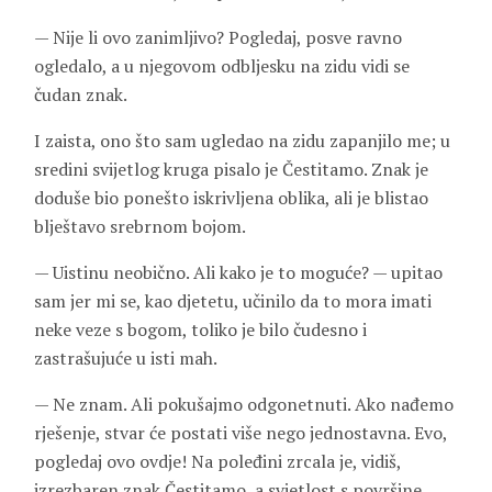
— Nije li ovo zanimljivo? Pogledaj, posve ravno
ogledalo, a u njegovom odbljesku na zidu vidi se
čudan znak.
I zaista, ono što sam ugledao na zidu zapanjilo me; u
sredini svijetlog kruga pisalo je Čestitamo. Znak je
doduše bio ponešto iskrivljena oblika, ali je blistao
blještavo srebrnom bojom.
— Uistinu neobično. Ali kako je to moguće? — upitao
sam jer mi se, kao djetetu, učinilo da to mora imati
neke veze s bogom, toliko je bilo čudesno i
zastrašujuće u isti mah.
— Ne znam. Ali pokušajmo odgonetnuti. Ako nađemo
rješenje, stvar će postati više nego jednostavna. Evo,
pogledaj ovo ovdje! Na poleđini zrcala je, vidiš,
izrezbaren znak Čestitamo, a svjetlost s površine