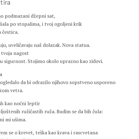
tira
kao podmazani džepni sat,
šala po stopalima, i tvoj ogoljeni krik
 čestica.
uju, uveličavaju naš dolazak. Nova statua.
 tvoja nagost
u sigurnost. Stojimo okolo uprazno kao zidovi.
a
 ogledalo da bi odrazilo njihovo sopstveno usporeno
kom vetra.
ah kao noćni leptir
joštenih ružičastih ruža. Budim se da bih čula:
mi mi ušima.
ičem se o krevet, teška kao krava i rascvetana