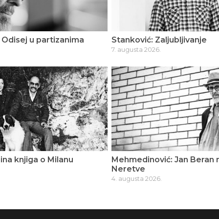
Odisej u partizanima
Stanković: Zaljubljivanje
7. augusta 2026.
ina knjiga o Milanu
Mehmedinović: Jan Beran n
Neretve
4. augusta 2026.