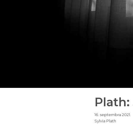
Plath:
16. septembra 2021.
Sylvia Plath