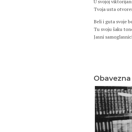
U svojoj viktorijan
Tvoja usta otvore
Beli i guta svoje b
Tu svoju šaku ton
Jasni samoglasnic
Obavezna l