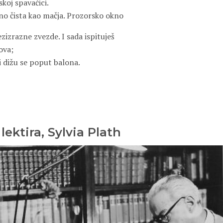
skoj spavaćici.
no čista kao mačja. Prozorsko okno
ezizrazne zvezde. I sada ispituješ
ova;
i dižu se poput balona.
ektira, Sylvia Plath