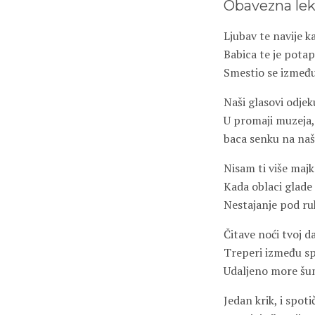
Obavezna lek
Ljubav te navije 
Babica te je potap
Smestio se između
Naši glasovi odjek
U promaji muzeja,
baca senku na naš
Nisam ti više majk
Kada oblaci glade
Nestajanje pod ru
Čitave noći tvoj d
Treperi između spl
Udaljeno more šu
Jedan krik, i spot