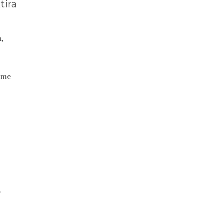
tira
h,
eme
o