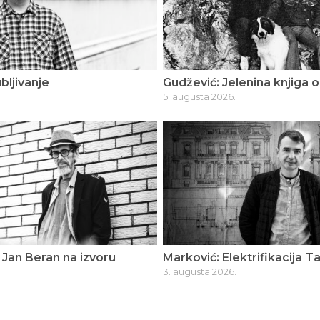
bljivanje
Gudžević: Jelenina knjiga o
5. augusta 2026.
Jan Beran na izvoru
Marković: Elektrifikacija T
3. augusta 2026.