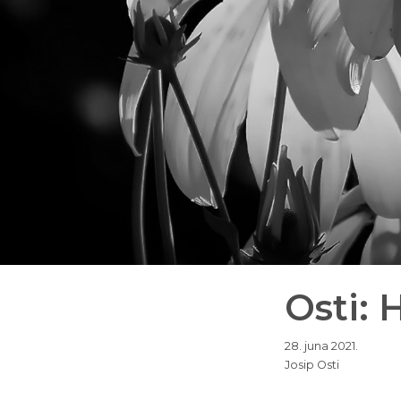
Osti: 
28. juna 2021.
Josip Osti