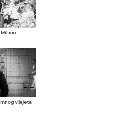
 Milanu
amnog vilajeta