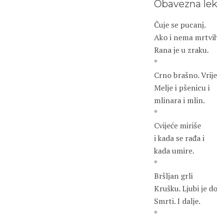
Obavezna lek
Čuje se pucanj.
Ako i nema mrtvi
Rana je u zraku.
*
Crno brašno. Vrij
Melje i pšenicu i
mlinara i mlin.
*
Cvijeće miriše
i kada se rađa i
kada umire.
*
Bršljan grli
Krušku. Ljubi je d
Smrti. I dalje.
*