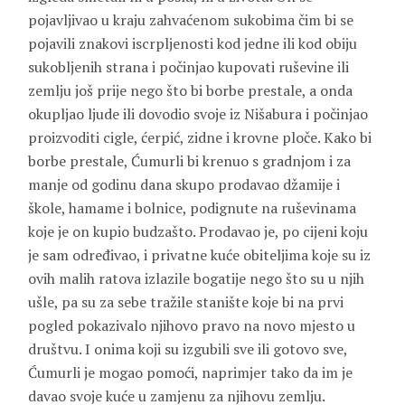
pojavljivao u kraju zahvaćenom sukobima čim bi se
pojavili znakovi iscrpljenosti kod jedne ili kod obiju
sukobljenih strana i počinjao kupovati ruševine ili
zemlju još prije nego što bi borbe prestale, a onda
okupljao ljude ili dovodio svoje iz Nišabura i počinjao
proizvoditi cigle, ćerpić, zidne i krovne ploče. Kako bi
borbe prestale, Ćumurli bi krenuo s gradnjom i za
manje od godinu dana skupo prodavao džamije i
škole, hamame i bolnice, podignute na ruševinama
koje je on kupio budzašto. Prodavao je, po cijeni koju
je sam određivao, i privatne kuće obiteljima koje su iz
ovih malih ratova izlazile bogatije nego što su u njih
ušle, pa su za sebe tražile stanište koje bi na prvi
pogled pokazivalo njihovo pravo na novo mjesto u
društvu. I onima koji su izgubili sve ili gotovo sve,
Ćumurli je mogao pomoći, naprimjer tako da im je
davao svoje kuće u zamjenu za njihovu zemlju.