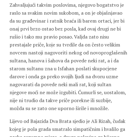
Zahvaljujući takvim poslovima, njegovo bogatstvo je
raslo sa svakim novim sukobom, a on je objašnjavao
da su građevinar i ratnik braća ili barem ortaci, jer bi
onaj prvi brzo ostao bez posla, kad ovaj drugi ne bi
rušio i tako mu pravio posao. Valjda zato nisu
prestajale priče, koje su tvrdile da on često velikim
novcem nastoji nagovoriti nekog od novoproglašenih
sultana, hanova i šahova da povede neki rat, a i da
starom sultanu zna u Isfahan poslati skupocjene
darove i onda ga preko svojih ljudi na dvoru uzme
nagovarati da povede neki mali rat, koji sultan
njegove moći ne može izgubiti. Ćumurli se, uostalom,
nije ni trudio da takve priče porekne ili suzbije,
možda su se zato one uporno širile i množile.
Lijevo od Bajazida Dva Brata sjedio je Ali Rizah, čudak
kojeg je pola grada smatralo simpatičnim i hvalilo ga