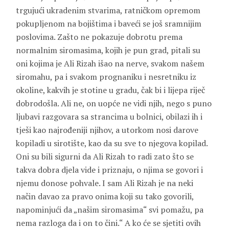
trgujući ukradenim stvarima, ratničkom opremom
pokupljenom na bojištima i baveći se još sramnijim
poslovima. Zašto ne pokazuje dobrotu prema
normalnim siromasima, kojih je pun grad, pitali su
oni kojima je Ali Rizah išao na nerve, svakom našem
siromahu, pa i svakom prognaniku i nesretniku iz
okoline, kakvih je stotine u gradu, čak bi i lijepa riječ
dobrodošla. Ali ne, on uopće ne vidi njih, nego s puno
ljubavi razgovara sa strancima u bolnici, obilazi ih i
tješi kao najrođeniji njihov, a utorkom nosi darove
kopiladi u sirotište, kao da su sve to njegova kopilad.
Oni su bili sigurni da Ali Rizah to radi zato što se
takva dobra djela vide i priznaju, o njima se govori i
njemu donose pohvale. I sam Ali Rizah je na neki
način davao za pravo onima koji su tako govorili,
napominjući da „našim siromasima“ svi pomažu, pa
nema razloga da i on to čini.“ A ko će se sjetiti ovih