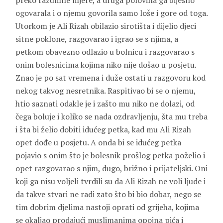
preko razumne mjere, a druga polovina ga bijesno
ogovarala i o njemu govorila samo loše i gore od toga.
Utorkom je Ali Rizah obilazio sirotišta i dijelio djeci
sitne poklone, razgovarao i igrao se s njima, a
petkom obavezno odlazio u bolnicu i razgovarao s
onim bolesnicima kojima niko nije došao u posjetu.
Znao je po sat vremena i duže ostati u razgovoru kod
nekog takvog nesretnika. Raspitivao bi se o njemu,
htio saznati odakle je i zašto mu niko ne dolazi, od
čega boluje i koliko se nada ozdravljenju, šta mu treba
i šta bi želio dobiti idućeg petka, kad mu Ali Rizah
opet dođe u posjetu. A onda bi se idućeg petka
pojavio s onim što je bolesnik prošlog petka poželio i
opet razgovarao s njim, dugo, brižno i prijateljski. Oni
koji ga nisu voljeli tvrdili su da Ali Rizah ne voli ljude i
da takve stvari ne radi zato što bi bio dobar, nego se
tim dobrim djelima nastoji oprati od grijeha, kojima
se okaljao prodajući muslimanima opojna pića i