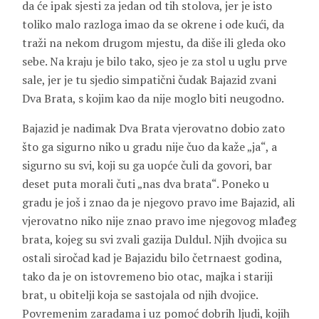
da će ipak sjesti za jedan od tih stolova, jer je isto
toliko malo razloga imao da se okrene i ode kući, da
traži na nekom drugom mjestu, da diše ili gleda oko
sebe. Na kraju je bilo tako, sjeo je za stol u uglu prve
sale, jer je tu sjedio simpatični čudak Bajazid zvani
Dva Brata, s kojim kao da nije moglo biti neugodno.
Bajazid je nadimak Dva Brata vjerovatno dobio zato
što ga sigurno niko u gradu nije čuo da kaže „ja“, a
sigurno su svi, koji su ga uopće čuli da govori, bar
deset puta morali čuti „nas dva brata“. Poneko u
gradu je još i znao da je njegovo pravo ime Bajazid, ali
vjerovatno niko nije znao pravo ime njegovog mlađeg
brata, kojeg su svi zvali gazija Duldul. Njih dvojica su
ostali siročad kad je Bajazidu bilo četrnaest godina,
tako da je on istovremeno bio otac, majka i stariji
brat, u obitelji koja se sastojala od njih dvojice.
Povremenim zaradama i uz pomoć dobrih ljudi, kojih