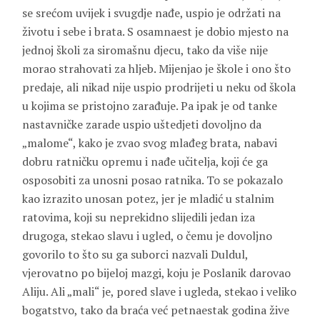
se srećom uvijek i svugdje nađe, uspio je održati na
životu i sebe i brata. S osamnaest je dobio mjesto na
jednoj školi za siromašnu djecu, tako da više nije
morao strahovati za hljeb. Mijenjao je škole i ono što
predaje, ali nikad nije uspio prodrijeti u neku od škola
u kojima se pristojno zarađuje. Pa ipak je od tanke
nastavničke zarade uspio uštedjeti dovoljno da
„malome“, kako je zvao svog mlađeg brata, nabavi
dobru ratničku opremu i nađe učitelja, koji će ga
osposobiti za unosni posao ratnika. To se pokazalo
kao izrazito unosan potez, jer je mladić u stalnim
ratovima, koji su neprekidno slijedili jedan iza
drugoga, stekao slavu i ugled, o čemu je dovoljno
govorilo to što su ga suborci nazvali Duldul,
vjerovatno po bijeloj mazgi, koju je Poslanik darovao
Aliju. Ali „mali“ je, pored slave i ugleda, stekao i veliko
bogatstvo, tako da braća već petnaestak godina žive