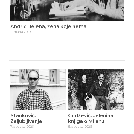
Andrić: Jelena, žena koje nema
Uje
4. marta 2019.
28. s
Stanković:
Gudžević: Jelenina
Zaljubljivanje
knjiga o Milanu
7. augusta 2026.
5. augusta 2026.