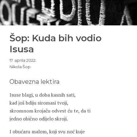
Šop: Kuda bih vodio
Isusa
17. aprila 2022.
Nikola Šop
Obavezna lektira
Isuse blagi, u doba kasnih sati,
kad još bdiju siromasi tvoji,
skromnom krojaču odvest ću te, da ti
jedno obično odijelo skroji.
I obućaru malom, koji svu noć kuje