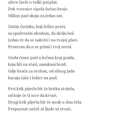
oštre čavle u teški potplat.
Dok tvornice cipela žučno bruje.
Milion pari skuju za jedan sat.
Zatim čovjeku, koji šešire pravi,
sa spuštenim obodom, da skriju bol.
Jedan će da se nakrivi i na tvojoj glavi.
Prostran da u se primi i tvoj oreol.
Onda ćemo poći u krčmu kraj grada,
koja liči na stari, nasukani brod.
Gdje braća za stolom, od silnog jada
bacaju čaše i šešire na pod.
Prvi krik pijetla bit će britka strijela,
od koje će ti srce da krvari.
Drugi krik pijetla bit će mrak u dnu čela.
Prepoznat nećeš ni ljude ni stvari.