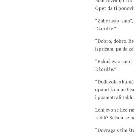
Mali čovek ljutito 
Opet da ti ponovim,
“Zaboravio
sam”,
Džordže.”
“Dobro, dobro. Re
ispričam, pa da za
“Pokušavao sam i p
Džordže.”
“Dođavola s kunići
upamtiš da ne bism
i posmatrali tablu
Lenijevo se lice 
radili? Sećam se n
“Dovraga s tim šta