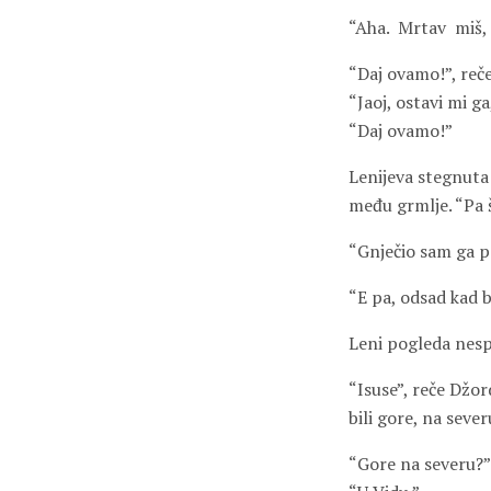
“Aha.
Mrtav
miš,
“Daj ovamo!”, reč
“Jaoj, ostavi mi g
“Daj ovamo!”
Lenijeva stegnuta
među grmlje. “Pa 
“Gnječio sam ga pa
“E pa, odsad kad b
Leni pogleda nesp
“Isuse”, reče Džo
bili gore, na sever
“Gore na severu?”