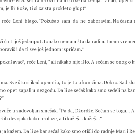
navuče ivicu šešira na oči i namršti se na Lenija. “Znači, opet si 
 je li? Bože, ti si zaista prokleto glup!”
reče
Leni
blago. “Pokušao
sam
da
ne
zaboravim. Na časnu r
ći ću ti još jedanput. Ionako nemam šta da radim. Imam vremen
boraviš i da ti sve još jednom ispričam.”
okušavao”, reče Leni, “ali nikako nije išlo. A sećam se onog o 
ma. Sve što si ikad upamtio, to je to o kunićima. Dobro. Sad slu
o opet zapali u nezgodu. Da li se sećaš kako smo sedeli na kan
?”
razvuče u zadovoljan smešak. “Pa da, Džordže. Sećam se toga… 
ekih devojaka kako prolaze, a ti kažeš… kažeš…”
 ja kažem. Da li se bar sećaš kako smo otišli do radnje Mari i Re