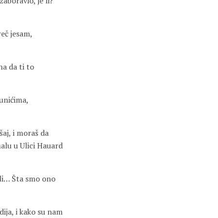
zaboravio, je li?
eč jesam,
a da ti to
kunićima,
šaj, i moraš da
alu u Ulici Hauard
Ali… Šta smo ono
dija, i kako su nam