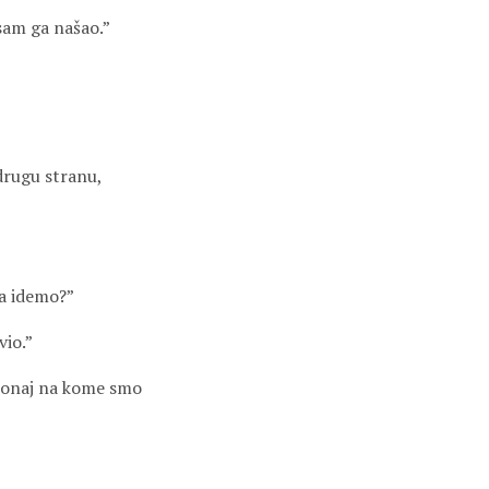
sam ga našao.”
drugu stranu,
da idemo?”
vio.”
o onaj na kome smo