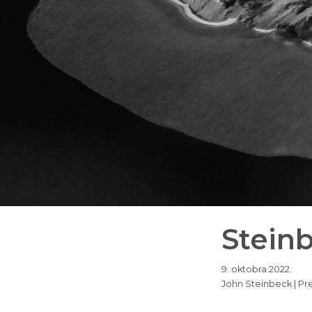
Steinb
9. oktobra 2022.
John Steinbeck | Pre