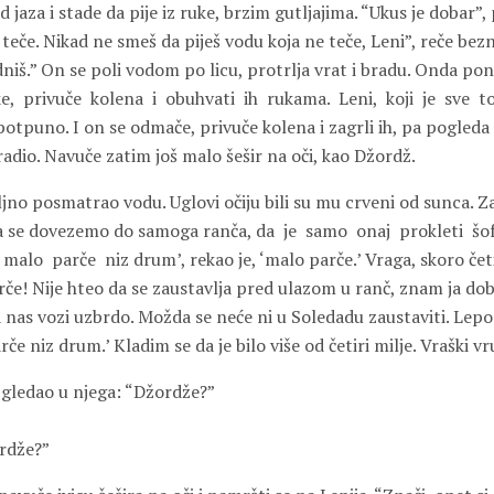
 jaza i stade da pije iz ruke, brzim gutljajima. “Ukus je dobar”,
 teče. Nikad ne smeš da piješ vodu koja ne teče, Leni”, reče bezn
niš.” On se poli vodom po licu, protrlja vrat i bradu. Onda pon
e,
privuče
kolena
i
obuhvati
ih
rukama.
Leni,
koji
je
sve
t
otpuno. I on se odmače, privuče kolena i zagrli ih, pa pogleda
uradio. Navuče zatim još malo šešir na oči, kao Džordž.
no posmatrao vodu. Uglovi očiju bili su mu crveni od sunca. Za
a se dovezemo do samoga ranča, da
je
samo
onaj
prokleti
šo
malo
parče
niz drum’, rekao je, ‘malo parče.’ Vraga, skoro četi
rče! Nije hteo da se zaustavlja pred ulazom u ranč, znam ja do
a nas vozi uzbrdo. Možda se neće ni u Soledadu zaustaviti. Lepo 
če niz drum.’ Kladim se da je bilo više od četiri milje. Vraški vr
 gledao u njega: “Džordže?”
rdže?”