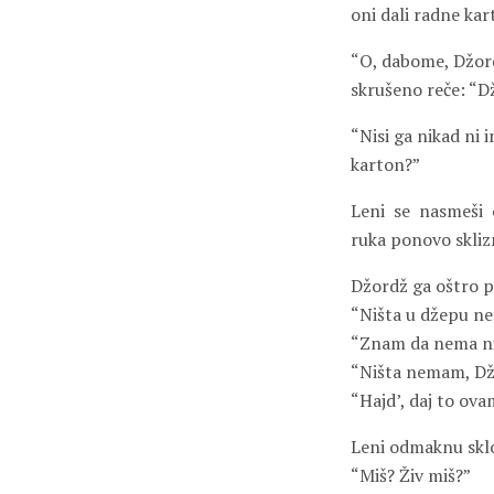
oni dali radne kar
“O, dabome, Džord
skrušeno reče: “D
“Nisi ga nikad ni 
karton?”
Leni
se
nasmeši
ruka ponovo skliz
Džordž ga oštro po
“Ništa u džepu nem
“Znam da nema ništ
“Ništa nemam, Džo
“Hajd’, daj to ova
Leni odmaknu sklo
“Miš? Živ miš?”