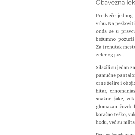
Obavezna lek
Predveče
jednog
vrhu. Na peskovit
onda
se
u
pravc
bešumno
požuriš
Za trenutak mesto 
zelenog jaza.
Silazili su jedan 
pamučne pantalon
crne šešire i oboj
hitar,
crnomanjast,
snažne
šake,
vitk
glomazan
čovek
koračao teško, vu
hodu, već su mlitav
Prvi se čovek zaus