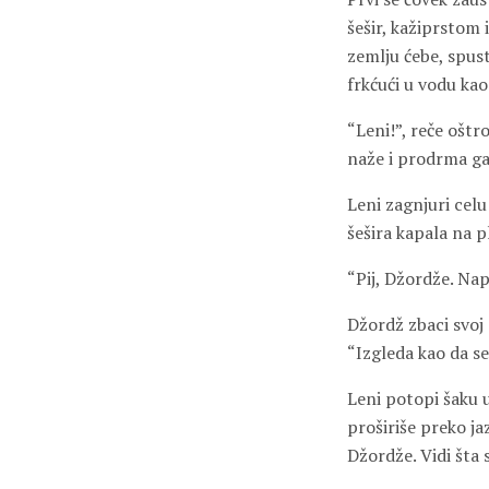
šešir, kažiprstom 
zemlju ćebe, spust
frkćući u vodu ka
“Leni!”, reče oštro
naže i prodrma ga 
Leni zagnjuri celu
šešira kapala na pl
“Pij, Džordže. Nap
Džordž zbaci svoj 
“Izgleda kao da se
Leni potopi šaku u
proširiše preko ja
Džordže. Vidi šta 