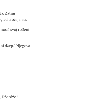
ta. Zatim
led u očajanju.
 nosiš svoj rođeni
jni džep.” Njegova
, Džordže.”