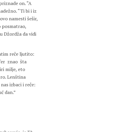
 priznade on. “A
adežno. “Ti bi i iz
ovo namesti šešir,
o posmatrao,
 u Džordža da vidi
tim reče ljutito:
fer
znao
šta
ri milje, eto
bro. Lenština
nas izbaci i reče:
uć dan.”