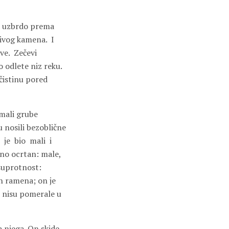
a uzbrdo prema
ivog kamena.
I
ve.
Zečevi
o odlete niz reku.
 čistinu pored
imali grube
nosili bezoblične
je
bio
mali
i
asno ocrtan: male,
suprotnost:
h ramena; on je
 nisu pomerale u
a njega. On skide