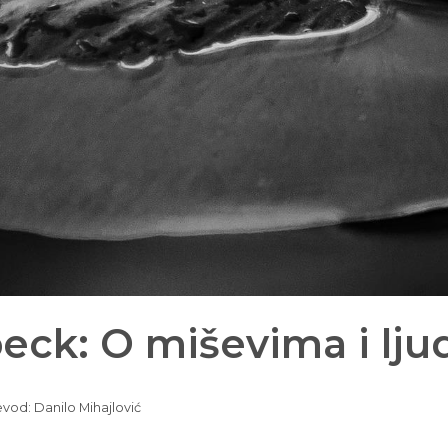
eck: O miševima i lj
vod: Danilo Mihajlović