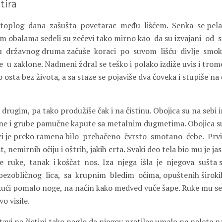
tira
toplog
dana
zašušta
povetarac
među
lišćem.
Senka
se pel
im obalama sedeli su zečevi tako mirno kao
da su izvajani
od
s
u
državnog druma začuše
koraci
po
suvom
lišću
divlje
smok
e
u zaklone. Nadmeni ždral se teško i polako izdiže uvis i trom
osta bez života, a sa staze se pojaviše dva čoveka i stupiše na
za drugim, pa tako produžiše čak i na čistinu. Obojica su na sebi 
e i grube pamučne kapute sa metalnim dugmetima. Obojica su 
ici je preko ramena bilo
prebačeno
čvrsto
smotano
ćebe.
Prvi
 nemirnih očiju i oštrih, jakih crta. Svaki deo tela bio mu je j
e
ruke,
tanak
i koščat
nos.
Iza
njega
išla
je
njegova
sušta 
bezobličnog
lica,
sa
krupnim
bledim
očima, opuštenih široki
kući pomalo noge, na način kako medved vuče šape. Ruke mu se
o visile.
tavi na čistini tako naglo da njegov pratilac umalo ne nalete n