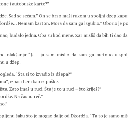
tone i autobuske karte?”
že. Sad se sećam.” On se brzo maši rukom u spoljni džep kapu
žordže… Nemam karton. Mora da sam ga izgubio.” Oborio je pog
imao, budalo jedna. Oba su kod mene. Zar misliš da bih ti dao da
od
olakšanja: “Ja…
ja
sam
mislio
da
sam
ga
metnuo
u spol
nu u džep.
gleda. “Šta si to izvadio iz džepa?”
a”, izbaci Leni kao iz puške.
a. Zato imaš u ruci. Šta je to u ruci – što kriješ?”
rdže. Na časnu reč.”
mo.”
pljenu šaku što je mogao dalje od Džordža. “Ta to je samo miš