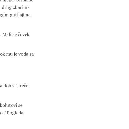
i drug zbaci na
ugim gutljajima,
u. Mali se čovek
dok mu je voda sa
a dobra”, reče.
kolutovi se
o. “Pogledaj,