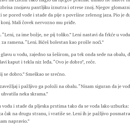
izbrisa znojavu pantljiku iznutra i otrese znoj. Njegov glomazn
i se pored vode i stade da pije s površine zelenog jaza. Pio je d
o konj. Mali čovek nervozno mu priđe.
. “Leni, za ime božje, ne pij toliko.” Leni nastavi da frkće u vod
za ramena. “Leni. Bićeš bolestan kao prošle noći.”
 glavu u vodu, zajedno sa šeširom, pa tek onda sede na obalu, 
avi kaput i tekla niz leđa. “Ovo je dobro”, reče.
ij se dobro.” Smeškao se srećno.
zavežljaj i pažljivo ga položi na obalu. “Nisam siguran da je vod
 uhvatila neka skrama.”
 vodu i stade da pljeska prstima tako da se voda lako uzburka: 
za čak na drugu stranu, i vratiše se. Leni ih je pažljivo posmatra
sam napravio.”