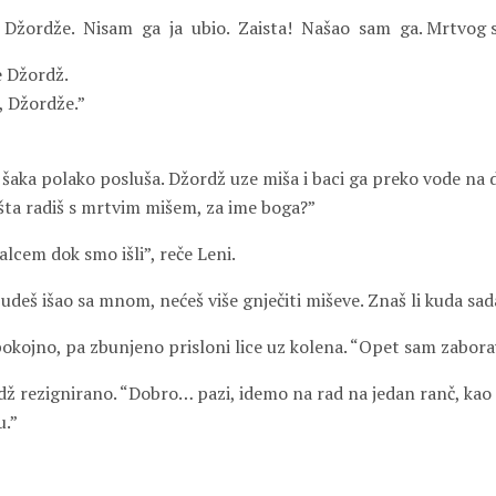
Džordže.
Nisam
ga
ja
ubio.
Zaista!
Našao
sam
ga. Mrtvog 
e Džordž.
a, Džordže.”
 šaka polako posluša. Džordž uze miša i baci ga preko vode na 
šta radiš s mrtvim mišem, za ime boga?”
lcem dok smo išli”, reče Leni.
udeš išao sa mnom, nećeš više gnječiti miševe. Znaš li kuda sa
okojno, pa zbunjeno prisloni lice uz kolena. “Opet sam zabora
rdž rezignirano. “Dobro… pazi, idemo na rad na jedan ranč, ka
u.”