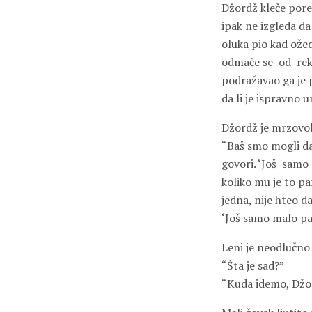
Džordž kleče pored
ipak ne izgleda da
oluka pio kad ožed
odmače se
od
rek
podražavao ga je p
da li je ispravno 
Džordž je mrzovolj
“Baš smo mogli d
govori. ‘Još
samo
koliko mu je to pa
jedna, nije hteo d
‘Još samo malo par
Leni je neodlučno
“Šta je sad?”
“Kuda idemo, Džo