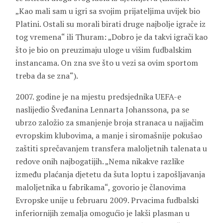
„Kao mali sam u igri sa svojim prijateljima uvijek bio
Platini. Ostali su morali birati druge najbolje igrače iz
tog vremena“ ili Thuram: „Dobro je da takvi igrači kao
što je bio on preuzimaju uloge u višim fudbalskim
instancama. On zna sve što u vezi sa ovim sportom
treba da se zna“).
2007. godine je na mjestu predsjednika UEFA-e
naslijedio Šveđanina Lennarta Johanssona, pa se
ubrzo založio za smanjenje broja stranaca u najjačim
evropskim klubovima, a manje i siromašnije pokušao
zaštiti sprečavanjem transfera maloljetnih talenata u
redove onih najbogatijih. „Nema nikakve razlike
između plaćanja djetetu da šuta loptu i zapošljavanja
maloljetnika u fabrikama“, govorio je članovima
Evropske unije u februaru 2009. Prvacima fudbalski
inferiornijih zemalja omogućio je lakši plasman u