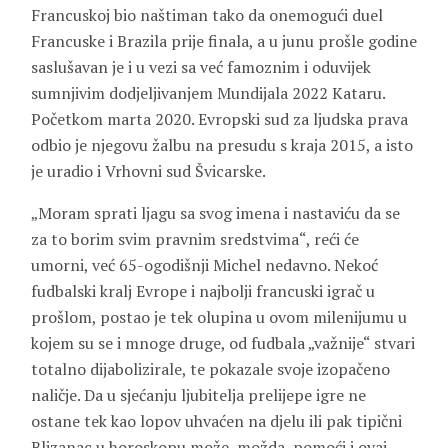
Francuskoj bio naštiman tako da onemogući duel
Francuske i Brazila prije finala, a u junu prošle godine
saslušavan je i u vezi sa već famoznim i oduvijek
sumnjivim dodjeljivanjem Mundijala 2022 Kataru.
Početkom marta 2020. Evropski sud za ljudska prava
odbio je njegovu žalbu na presudu s kraja 2015, a isto
je uradio i Vrhovni sud Švicarske.
„Moram sprati ljagu sa svog imena i nastaviću da se
za to borim svim pravnim sredstvima“, reći će
umorni, već 65-ogodišnji Michel nedavno. Nekoć
fudbalski kralj Evrope i najbolji francuski igrač u
prošlom, postao je tek olupina u ovom milenijumu u
kojem su se i mnoge druge, od fudbala „važnije“ stvari
totalno dijabolizirale, te pokazale svoje izopačeno
naličje. Da u sjećanju ljubitelja prelijepe igre ne
ostane tek kao lopov uhvaćen na djelu ili pak tipični
Blizanac u horoskopu može, možda, pomoći i ovaj