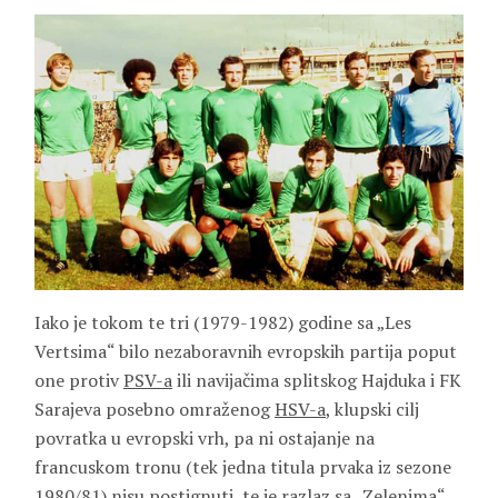
Iako je tokom te tri (1979-1982) godine sa „Les
Vertsima“ bilo nezaboravnih evropskih partija poput
one protiv
PSV-a
ili navijačima splitskog Hajduka i FK
Sarajeva posebno omraženog
HSV-a
, klupski cilj
povratka u evropski vrh, pa ni ostajanje na
francuskom tronu (tek jedna titula prvaka iz sezone
1980/81) nisu postignuti, te je razlaz sa „Zelenima“