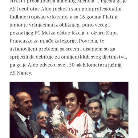
strast i preokupacija malenog Michela. U mjesni ga je
AS Joeuf otac Aldo (nekoć i sam poluprofesionalni
fudbaler) upisao vrlo rano, a sa 16 godina Platini
junior je vršnjacima iz obližnjeg, puno većeg i
poznatijeg FC Metza očitao lekciju u okviru Kupa
Francuske za mlađe kategorije. Povreda, te
ustanovljeni problemi sa srcem i disanjem su ga
spriječili da debituje za omiljeni klub svog djetinjstva,
pa ga je Aldo odveo u svoj, 50-ak kilometara južniji,
AS Nancy.