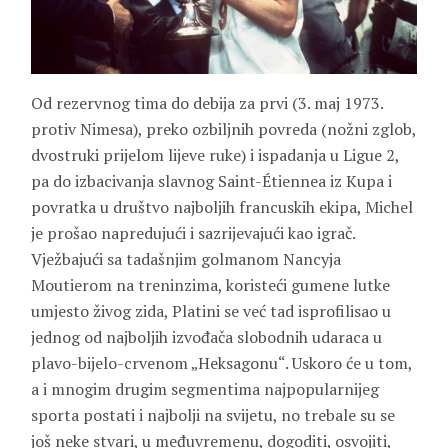
Od rezervnog tima do debija za prvi (3. maj 1973.
protiv Nimesa), preko ozbiljnih povreda (nožni zglob,
dvostruki prijelom lijeve ruke) i ispadanja u Ligue 2,
pa do izbacivanja slavnog Saint-Étiennea iz Kupa i
povratka u društvo najboljih francuskih ekipa, Michel
je prošao napredujući i sazrijevajući kao igrač.
Vježbajući sa tadašnjim golmanom Nancyja
Moutierom na treninzima, koristeći gumene lutke
umjesto živog zida, Platini se već tad isprofilisao u
jednog od najboljih izvođača slobodnih udaraca u
plavo-bijelo-crvenom „Heksagonu“. Uskoro će u tom,
a i mnogim drugim segmentima najpopularnijeg
sporta postati i najbolji na svijetu, no trebale su se
još neke stvari, u međuvremenu, dogoditi, osvojiti,