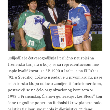
Uslijedila je četverogodišnja i prilično neuspješna
trenerska karijera u kojoj se sa reprezentacijom nije
uspio kvalifikovati za SP 1990 u Italiji, a na EURO-u
‘92. u Švedskoj doživio ispadanje u prvom krugu, pa je
selektorsku klupu odlučio zamijeniti funkcionerskom,
postavivši se na čelo organizacionog komiteta SP
1998 u Francuskoj. Članovi generacije „Les Bleus“ koji
će se te godine popeti na fudbalski krov planete rado
će isticati ulogu svog idola iz djetinjstva (Zidane: