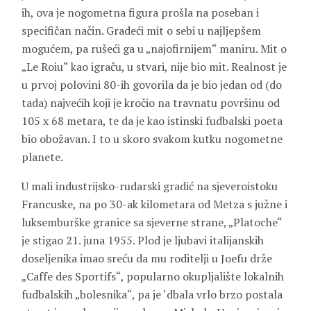
ih, ova je nogometna figura prošla na poseban i
specifičan način. Gradeći mit o sebi u najljepšem
mogućem, pa rušeći ga u „najofirnijem“ maniru. Mit o
„Le Roiu“ kao igraču, u stvari, nije bio mit. Realnost je
u prvoj polovini 80-ih govorila da je bio jedan od (do
tada) najvećih koji je kročio na travnatu površinu od
105 x 68 metara, te da je kao istinski fudbalski poeta
bio obožavan. I to u skoro svakom kutku nogometne
planete.
U mali industrijsko-rudarski gradić na sjeveroistoku
Francuske, na po 30-ak kilometara od Metza s južne i
luksemburške granice sa sjeverne strane, „Platoche“
je stigao 21. juna 1955. Plod je ljubavi italijanskih
doseljenika imao sreću da mu roditelji u Joefu drže
„Caffe des Sportifs“, popularno okupljalište lokalnih
fudbalskih „bolesnika“, pa je ‘dbala vrlo brzo postala