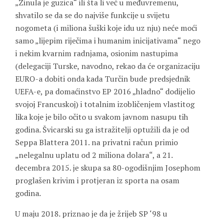
„Zinula je guzica“ ili šta li već u međuvremenu,
shvatilo se da se do najviše funkcije u svijetu
nogometa (i miliona šuški koje idu uz nju) neće moći
samo „lijepim riječima i humanim inicijativama“ nego
i nekim kvarnim radnjama, osionim nastupima
(delegaciji Turske, navodno, rekao da će organizaciju
EURO-a dobiti onda kada Turčin bude predsjednik
UEFA-e, pa domaćinstvo EP 2016 „hladno“ dodijelio
svojoj Francuskoj) i totalnim izobličenjem vlastitog
lika koje je bilo očito u svakom javnom nasupu tih
godina. Švicarski su ga istražitelji optužili da je od
Seppa Blattera 2011. na privatni račun primio
„nelegalnu uplatu od 2 miliona dolara“, a 21.
decembra 2015. je skupa sa 80-ogodišnjim Josephom
proglašen krivim i protjeran iz sporta na osam
godina.
U maju 2018. priznao je da je žrijeb SP ‘98 u