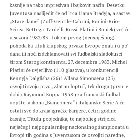
kasnije na tako impresivan i bajkovit način. Desetku
Juventusa naslijedit će od Irca Liama Bradyja, a sastav
„Stare dame“ (Zoff-Gentile-Cabrini, Bonini-Brio-
Scirea, Bettega-Tardelli-Rossi-Platini i Boniek) već će
u sezoni 1982/83 i tokom prvog (
neuspješnog
)
pohoda ka tituli klupskog prvaka Evrope znati i u po’
dana ili noći izdeklamovati svi fudbalski sladokusci
širom Starog kontinenta. 27. decembra 1983. Michel
Platini će uvjerljivo (110 glasova), u konkurenciji
Kennyja Dalglisha (26) i Allana Simonsena (25)
osvojiti svoju prvu „Zlatnu loptu“, tek drugu (prvu je
dobio Raymond Koppa 1958.) za francuski fudbal
uopšte, a ikona „Bianconera“ i italijanske Serie A će
ostati sve do kraja igračke karijere, četiri godine
kasnije. Titulu pobjednika, te najboljeg strijelca
najjačeg i najpopularnijeg nacionalnog šampionata u
Evropi tih godina s Juventusom će osvojiti naredne,