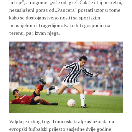
lutrije“, a nogomet „više od igre“. Čak će i taj nesretni,
nezasluženi poraz od „Pancera“ postati uzor u tome
kako se dostojanstveno nositi sa sportskim
neuspjehom i tragedijom. Kako biti gospodin na
terenu, pa i izvan njega.
Valjda je i zbog toga francuski kralj zaslužio da na
evropski fudbalski prijesto zasjedne dvije godine