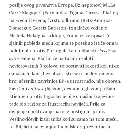
poslije ovog prvenstva Evrope. Uz neponovljivi „Le
Carré Magique“ (Fernandez-Tigana-Giresse-Platini)
na sredini terena, čvrstu odbranu (Bats-Amoros-
Domergue-Bossis-Batiston) i znalačko vođenje
Michela Hidalgoa sa klupe, Francuzi će upisati 5
sjajnih pobjeda među kojima se posebno ističe ona u
polufinalu protiv Portugala kao fudbalski
classic
za
sva vremena. Platini će na turniru zabiti
nevjerovatnih
9 golova
, te postaviti rekord koji ni do
današnjih dana, bez obzira što se u međuvremenu
broj učesnika završnice EP-a utrostručio, nije oboren.
Savršeni
hattrick
(lijevom, desnom i glavom) u Saint-
Étienneu protiv Jugoslavije nije u našim krajevima
tada bio razlog za frustraciju navijača. Prije za
divljenje i poštovanje, iako je postignut protiv
Veslinovićevih izabranika
koji su samo na tom meču,
te ‘84, ličili na ozbiljnu fudbalsku reprezentaciju.