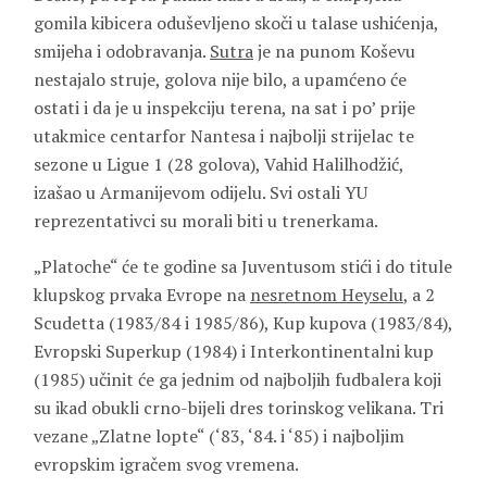
gomila kibicera oduševljeno skoči u talase ushićenja,
smijeha i odobravanja.
Sutra
je na punom Koševu
nestajalo struje, golova nije bilo, a upamćeno će
ostati i da je u inspekciju terena, na sat i po’ prije
utakmice centarfor Nantesa i najbolji strijelac te
sezone u Ligue 1 (28 golova), Vahid Halilhodžić,
izašao u Armanijevom odijelu. Svi ostali YU
reprezentativci su morali biti u trenerkama.
„Platoche“ će te godine sa Juventusom stići i do titule
klupskog prvaka Evrope na
nesretnom Heyselu
, a 2
Scudetta (1983/84 i 1985/86), Kup kupova (1983/84),
Evropski Superkup (1984) i Interkontinentalni kup
(1985) učinit će ga jednim od najboljih fudbalera koji
su ikad obukli crno-bijeli dres torinskog velikana. Tri
vezane „Zlatne lopte“ (‘83, ‘84. i ‘85) i najboljim
evropskim igračem svog vremena.