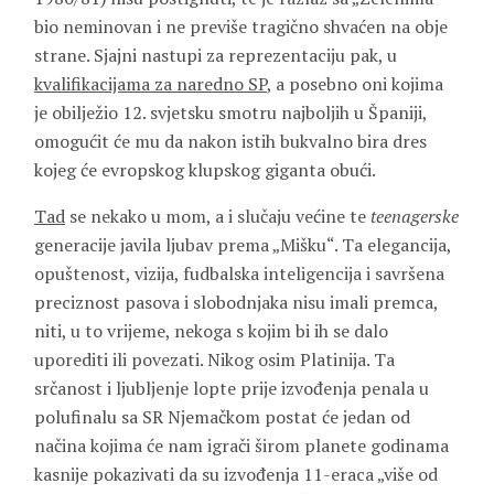
bio neminovan i ne previše tragično shvaćen na obje
strane. Sjajni nastupi za reprezentaciju pak, u
kvalifikacijama za naredno SP
, a posebno oni kojima
je obilježio 12. svjetsku smotru najboljih u Španiji,
omogućit će mu da nakon istih bukvalno bira dres
kojeg će evropskog klupskog giganta obući.
Tad
se nekako u mom, a i slučaju većine te
teenagerske
generacije javila ljubav prema „Mišku“. Ta elegancija,
opuštenost, vizija, fudbalska inteligencija i savršena
preciznost pasova i slobodnjaka nisu imali premca,
niti, u to vrijeme, nekoga s kojim bi ih se dalo
uporediti ili povezati. Nikog osim Platinija. Ta
srčanost i ljubljenje lopte prije izvođenja penala u
polufinalu sa SR Njemačkom postat će jedan od
načina kojima će nam igrači širom planete godinama
kasnije pokazivati da su izvođenja 11-eraca „više od