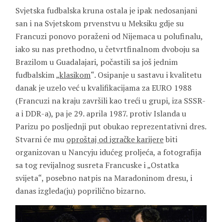
Svjetska fudbalska kruna ostala je ipak nedosanjani
san i na Svjetskom prvenstvu u Meksiku gdje su
Francuzi ponovo poraženi od Nijemaca u polufinalu,
iako su nas prethodno, u četvrtfinalnom dvoboju sa
Brazilom u Guadalajari, počastili sa još jednim
fudbalskim „
klasikom
“. Osipanje u sastavu i kvalitetu
danak je uzelo već u kvalifikacijama za EURO 1988
(Francuzi na kraju završili kao treći u grupi, iza SSSR-
a i DDR-a), pa je 29. aprila 1987. protiv Islanda u
Parizu po posljednji put obukao reprezentativni dres.
Stvarni će mu
oproštaj od igračke karijere
biti
organizovan u Nancyju idućeg proljeća, a fotografija
sa tog revijalnog susreta Francuske i „Ostatka
svijeta“, posebno natpis na Maradoninom dresu, i
danas izgleda(ju) poprilično bizarno.