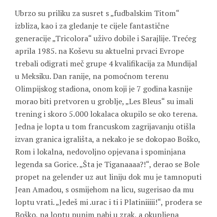
Ubrzo su priliku za susret s „fudbalskim Titom“
izbliza, kao i za gledanje te cijele fantastične
generacije „Tricolora“ uživo dobile i Sarajlije. Trećeg
aprila 1985. na Koševu su aktuelni prvaci Evrope
trebali odigrati meč grupe 4 kvalifikacija za Mundijal
u Meksiku. Dan ranije, na pomoćnom terenu
Olimpijskog stadiona, onom koji je 7 godina kasnije
morao biti pretvoren u groblje, „Les Bleus“ su imali
trening i skoro 5.000 lokalaca okupilo se oko terena.
Jedna je lopta u tom francuskom zagrijavanju otišla
izvan granica igrališta, a nekako je se dokopao Boško,
Rom i lokalna, nedovoljno opjevana i spominjana
legenda sa Gorice. „Šta je Tiganaaaa?!“, derao se Bole
propet na gelender uz aut liniju dok mu je tamnoputi
Jean Amadou, s osmijehom na licu, sugerisao da mu
loptu vrati. „Jedeš mi .urac i ti i Platiniiiii!“, prodera se
Boško, pa loptu punim nabi u zrak, a okupljena