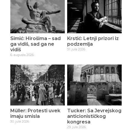
Simić: Hirošima – sad
Krstić: Letnji prizori iz
ga vidiš, sad ga ne
podzemlja
vidiš
31. jula 2026.
6. augusta 2026.
Müller: Protesti uvek
Tucker: Sa Jevrejskog
imaju smisla
anticionističkog
kongresa
30. jula 2026.
29. jula 2026.