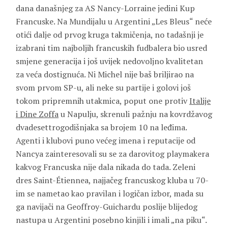
dana današnjeg za AS Nancy-Lorraine jedini Kup
Francuske. Na Mundijalu u Argentini „Les Bleus“ neće
otići dalje od prvog kruga takmičenja, no tadašnji je
izabrani tim najboljih francuskih fudbalera bio usred
smjene generacija i još uvijek nedovoljno kvalitetan
za veća dostignuća. Ni Michel nije baš briljirao na
svom prvom SP-u, ali neke su partije i golovi još
tokom pripremnih utakmica, poput one protiv
Italije
i Dine Zoffa
u Napulju, skrenuli pažnju na kovrdžavog
dvadesettrogodišnjaka sa brojem 10 na leđima.
Agenti i klubovi puno većeg imena i reputacije od
Nancya zainteresovali su se za darovitog playmakera
kakvog Francuska nije dala nikada do tada. Zeleni
dres Saint-Étiennea, najjačeg francuskog kluba u 70-
im se nametao kao pravilan i logičan izbor, mada su
ga navijači na Geoffroy-Guichardu poslije blijedog
nastupa u Argentini posebno kinjili i imali „na piku“.