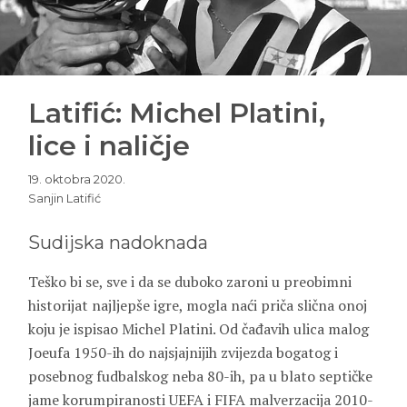
Latifić: Michel Platini,
lice i naličje
19. oktobra 2020.
Sanjin Latifić
Sudijska nadoknada
Teško bi se, sve i da se duboko zaroni u preobimni
historijat najljepše igre, mogla naći priča slična onoj
koju je ispisao Michel Platini. Od čađavih ulica malog
Joeufa 1950-ih do najsjajnijih zvijezda bogatog i
posebnog fudbalskog neba 80-ih, pa u blato septičke
jame korumpiranosti UEFA i FIFA malverzacija 2010-