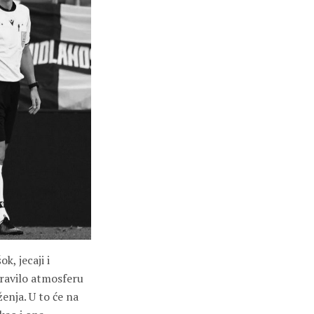
k, jecaji i
pravilo atmosferu
enja. U to će na