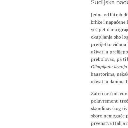
Sudijska na
Jedna od bitnih d
krhke i napaćene ž
već pet dana igraj
okupljanja oko lo
prerijetko viđana 
uživati u prelijepo
prebolovao, pa ti 
Olimpijadu lizanja
haustorima, nekak
uživati u danima 
Zato i ne čudi cu
poluvremenu treće
skandinavskog riv
skoro nemoguće pr
prvenstva Italija