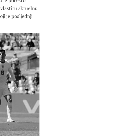
o je počesto
 vlastitu aktuelnu
ji je posljednji