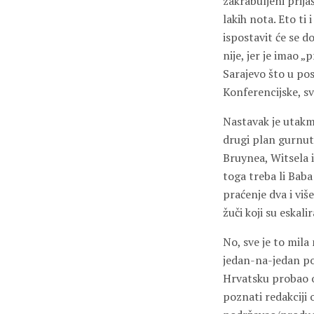
zakrabuljeni prija
lakih nota. Eto ti
ispostavit će se
nije, jer je imao 
Sarajevo što u po
Konferencijske, s
Nastavak je utakmi
drugi plan gurnutih
Bruynea, Witsela 
toga treba li Baba
praćenje dva i viš
žuči koji su eskal
No, sve je to mil
jedan-na-jedan po
Hrvatsku probao os
poznati redakciji 