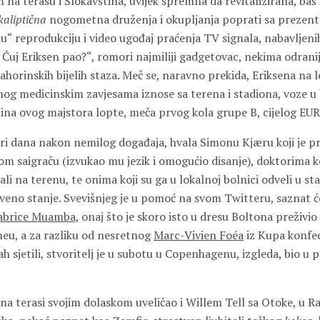
m na terasu i Slokavština, uvijek spremna da revitalizirana, baš
aliptična
nogometna druženja i okupljanja poprati sa prezent
lju“ reprodukciju i video ugođaj praćenja TV signala, nabavljeni
o? Čuj Eriksen pao?“, romori najmiliji gadgetovac, nekima odrani
ahorinskih bijelih staza. Meč se, naravno prekida, Eriksena na l
nog medicinskim zavjesama iznose sa terena i stadiona, voze u 
bina ovog majstora lopte, meča prvog kola grupe B, cijelog E
tiri dana nakon nemilog događaja, hvala Simonu Kjæru koji je pr
 saigraču (izvukao mu jezik i omogućio disanje), doktorima ko
li na terenu, te onima koji su ga u lokalnoj bolnici odveli u st
veno stanje. Svevišnjeg je u pomoć na svom Twitteru, saznat će
abrice Muamba,
onaj što je skoro isto u dresu Boltona preživio
eu, a za razliku od nesretnog
Marc-Vivien Foéa
iz Kupa konfed
 sjetili, stvoritelj je u subotu u Copenhagenu, izgleda, bio u 
na terasi svojim dolaskom uveličao i Willem Tell sa Otoke, u R