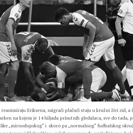
eanimiraju Eriksena, saigrači plačući staju u kružni živi zid, a šo
arken na kojem je 14 hiljada prisutnih gledalaca, sve do tada, 
odlike „mirnodopskog“ i skoro pa „normalnog“ fudbalskog okruž