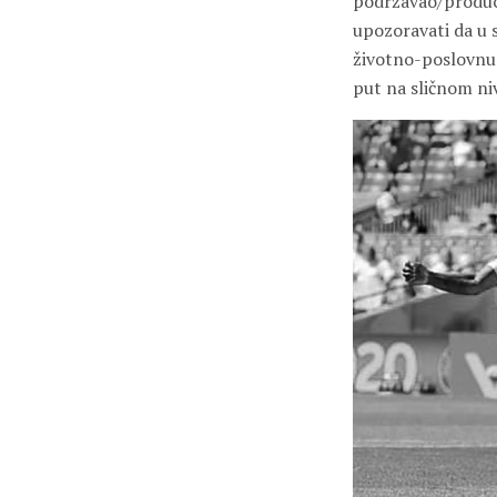
podržavao/produci
upozoravati da u 
životno-poslovnu s
put na sličnom ni