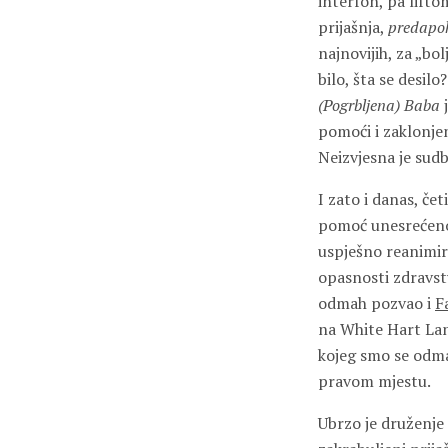
interfon, pa lifto
prijašnja,
predapok
najnovijih, za „bo
bilo, šta se desil
(Pogrbljena) Baba
j
pomoći i zaklonje
Neizvjesna je sud
I zato i danas, če
pomoć unesrećenom
uspješno reanimira
opasnosti zdravst
odmah pozvao i
F
na White Hart Lan
kojeg smo se odmah
pravom mjestu.
Ubrzo je druženje 