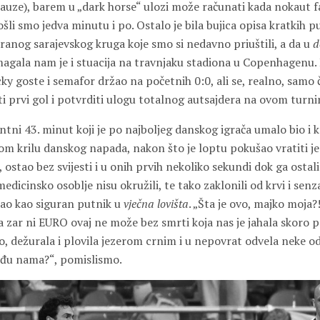
auze), barem u „dark horse“ ulozi može računati kada nokaut 
šli smo jedva minutu i po. Ostalo je bila bujica opisa kratkih p
ranog sarajevskog kruga koje smo si nedavno priuštili, a da u
d
ala nam je i stuacija na travnjaku stadiona u Copenhagenu.
ky goste i semafor držao na početnih 0:0, ali se, realno, samo 
i prvi gol i potvrditi ulogu totalnog autsajdera na ovom turni
ntni 43. minut koji je po najboljeg danskog igrača umalo bio i k
vom krilu danskog napada, nakon što je loptu pokušao vratiti j
, ostao bez svijesti i u onih prvih nekoliko sekundi dok ga ostal
edicinsko osoblje nisu okružili, te tako zaklonili od krvi i senz
ao kao siguran putnik u
vječna lovišta
. „Šta je ovo, majko moja
„Pa zar ni EURO ovaj ne može bez smrti koja nas je jahala skoro
o, dežurala i plovila jezerom crnim i u nepovrat odvela neke od 
eđu nama?“, pomislismo.