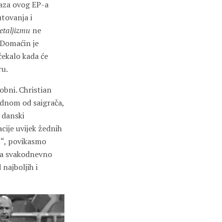
faza ovog EP-a
utovanja i
etaljizmu
ne
 Domaćin je
čekalo kada će
ru.
obni. Christian
ednom od saigrača,
i danski
acije uvijek žednih
?!“, povikasmo
 pa svakodnevno
najboljih i