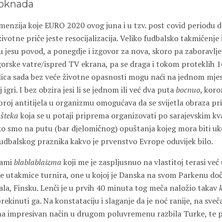
doknada
imenzija koje EURO 2020 ovog juna i u tzv. post covid periodu 
ivotne priče jeste resocijalizacija. Veliko fudbalsko takmičenje 
u jesu povod, a ponegdje i izgovor za nova, skoro pa zaboravlj
gorske vatre/ispred TV ekrana, pa se draga i tokom proteklih 1
lica sada bez veće životne opasnosti mogu naći na jednom mjest
j igri. I bez obzira jesi li se jednom ili već dva puta
bocnuo
, kor
broj antitijela u organizmu omogućava da se svijetla obraza pri
 šteka
koja se u potaji priprema organizovati po sarajevskim kv
o smo na putu (bar djelomičnog) opuštanja kojeg mora biti ukol
fudbalskog praznika kakvo je prvenstvo Evrope oduvijek bilo.
nami
blablablaizma
koji me je zaspljusnuo na vlastitoj terasi ve
 utakmice turnira, one u kojoj je Danska na svom Parkenu doč
ala, Finsku. Lenči je u prvih 40 minuta tog meča naložio takav
ekinuti ga. Na konstataciju i slaganje da je noć ranije, na sv
 na impresivan način u drugom poluvremenu razbila Turke, te p