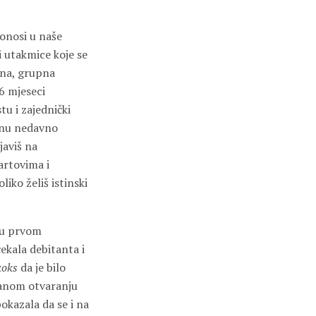
donosi u naše
i utakmice koje se
ena, grupna
6 mjeseci
u i zajednički
onu nedavno
javiš na
artovima i
iko želiš istinski
ć u prvom
ekala debitanta i
koks
da je bilo
ečanom otvaranju
okazala da se i na