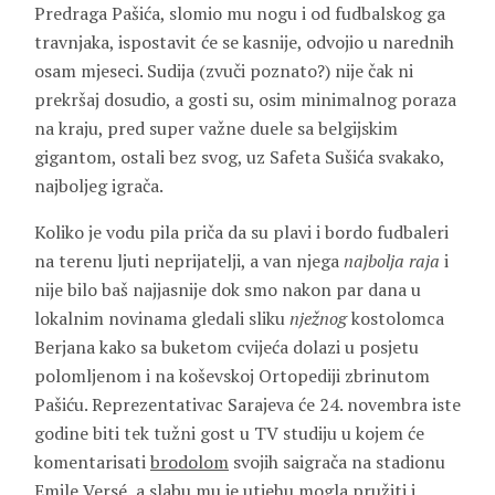
Predraga Pašića, slomio mu nogu i od fudbalskog ga
travnjaka, ispostavit će se kasnije, odvojio u narednih
osam mjeseci. Sudija (zvuči poznato?) nije čak ni
prekršaj dosudio, a gosti su, osim minimalnog poraza
na kraju, pred super važne duele sa belgijskim
gigantom, ostali bez svog, uz Safeta Sušića svakako,
najboljeg igrača.
Koliko je vodu pila priča da su plavi i bordo fudbaleri
na terenu ljuti neprijatelji, a van njega
najbolja raja
i
nije bilo baš najjasnije dok smo nakon par dana u
lokalnim novinama gledali sliku
nježnog
kostolomca
Berjana kako sa buketom cvijeća dolazi u posjetu
polomljenom i na koševskoj Ortopediji zbrinutom
Pašiću. Reprezentativac Sarajeva će 24. novembra iste
godine biti tek tužni gost u TV studiju u kojem će
komentarisati
brodolom
svojih saigrača na stadionu
Emile Versé, a slabu mu je utjehu mogla pružiti i