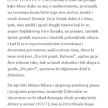
kako
Musa
(kako su mu, u međuvremenu, protepali)
na terenima širom bivše Juge
dere jarčeve, kozliće i
ostale domaće životinje
. Da je čovjek
dobar k'o lebac
,
ipak, nisu mislili i igrači drugih timova koji će se,
poput Hajdukovog Ivice Šurjaka, na primjer, zauvijek
sjećati grubih startova i vlastitih polomljenih rebara.
I kad bi se u reprezentativnim trenerkama i
dresovima povremeno našli u istom timu,
Musa
bi
imao svoj
kont
. „Šta ćeš popit, Hatuna?“, upitao ga je
Šuro
jednom tako, dok su imali slobodno i bili skupa u
gradu. „Dvi pive!“, spremno bi odgovarao
Katil iz
Dobošnice
.
Da nije bilo Milana Ribara i njegovog posebnog plana
i programa priprema, sarajevski Željezničar se
vjerovatno ne bi nikad domogao titule prvaka bivše
države u sezoni 1971/72, kao ni četvrtfinala Kupa