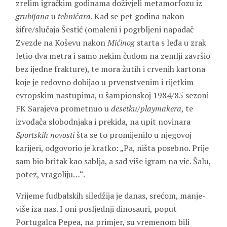
zrelim igračkim godinama doživjeli metamorfozu iz
grubijana
u
tehničara
. Kad se pet godina nakon
šifre/slučaja Šestić (omaleni i pogrbljeni napadač
Zvezde na Koševu nakon
Mićinog
starta s leđa u zrak
letio dva metra i samo nekim čudom na zemlji završio
bez ijedne frakture), te mora žutih i crvenih kartona
koje je redovno dobijao u prvenstvenim i rijetkim
evropskim nastupima, u šampionskoj 1984/85 sezoni
FK Sarajeva prometnuo u
desetku
/
playmakera
, te
izvođača slobodnjaka i prekida, na upit novinara
Sportskih novosti
šta se to promijenilo u njegovoj
karijeri, odgovorio je kratko: „Pa, ništa posebno. Prije
sam bio britak kao sablja, a sad više igram na vic. Šalu,
potez, vragoliju…“.
Vrijeme fudbalskih siledžija je danas, srećom, manje-
više iza nas. I oni posljednji dinosauri, poput
Portugalca Pepea, na primjer, su vremenom bili