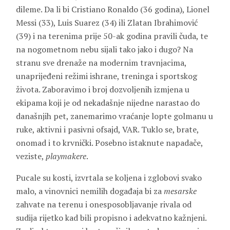
dileme. Da li bi Cristiano Ronaldo (36 godina), Lionel
Messi (33), Luis Suarez (34) ili Zlatan Ibrahimović
(39) i na terenima prije 50-ak godina pravili čuda, te
na nogometnom nebu sijali tako jako i dugo? Na
stranu sve drenaže na modernim travnjacima,
unaprijeđeni režimi ishrane, treninga i sportskog
života. Zaboravimo i broj dozvoljenih izmjena u
ekipama koji je od nekadašnje nijedne narastao do
današnjih pet, zanemarimo vraćanje lopte golmanu u
ruke, aktivni i pasivni ofsajd, VAR. Tuklo se, brate,
onomad i to krvnički. Posebno istaknute napadače,
veziste,
playmakere
.
Pucale su kosti, izvrtala se koljena i zglobovi svako
malo, a vinovnici nemilih događaja bi za
mesarske
zahvate na terenu i onesposobljavanje rivala od
sudija rijetko kad bili propisno i adekvatno kažnjeni.