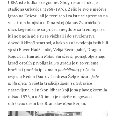
UEFA iste fudbalske godine. Zbog rekonstrukcije
stadiona Grbavica (1968-1976), Željo je svoje mečeve
igrao na Koševu, ali je trenirao i za iste se spremao na
vlastitom bunjištu u Dinarskoj (danas Zvorničkoj)
ulici. Legendarne su priče i anegdote sa treninga iza
južnog gola gdje su se vježbali i do savršenstva
dovodili klizeći startovi, a kako su u izvođenju istih bili
vješti Enver Hadžiabdić, Velija Bećirspahić, Dragan
Kojović ili Hajrudin
Rutko
Saračević, ponajbolje znaju
igrači ostalih prvoligaša. Po gradu je u to vrijeme
kružila i (možda ipak malo
podebljana
) priča da
izvjesni Nedim Dautović u dresu Željezničara
jede
malu djecu
. Svijetla tradicija
žileta
sa Grbavice
nastavljena je i nakon Ribara koji je sa plavog kormila
otišao 1976, a u 80-im ju je najviše njegovao i
održavao desni bek Branislav
Bane
Berjan.