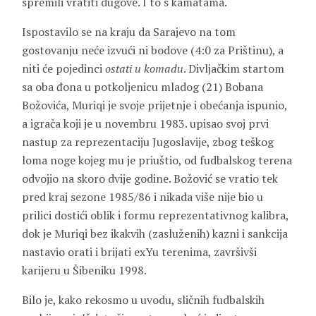
spremili vratiti dugove. I to s kamatama.
Ispostavilo se na kraju da Sarajevo na tom
gostovanju neće izvući ni bodove (4:0 za Prištinu), a
niti će pojedinci
ostati u komadu
. Divljačkim startom
sa oba đona u potkoljenicu mladog (21) Bobana
Božovića, Muriqi je svoje prijetnje i obećanja ispunio,
a igrača koji je u novembru 1983. upisao svoj prvi
nastup za reprezentaciju Jugoslavije, zbog teškog
loma noge kojeg mu je priuštio, od fudbalskog terena
odvojio na skoro dvije godine. Božović se vratio tek
pred kraj sezone 1985/86 i nikada više nije bio u
prilici dostići oblik i formu reprezentativnog kalibra,
dok je Muriqi bez ikakvih (zasluženih) kazni i sankcija
nastavio orati i brijati exYu terenima, završivši
karijeru u Šibeniku 1998.
Bilo je, kako rekosmo u uvodu, sličnih fudbalskih