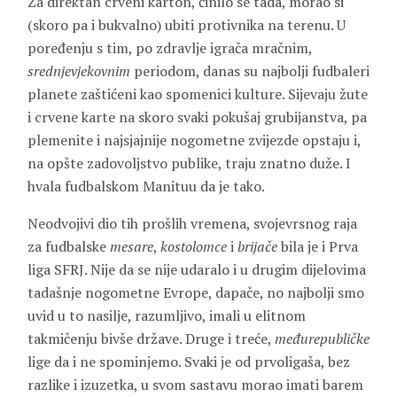
Za direktan crveni karton, činilo se tada, morao si
(skoro pa i bukvalno) ubiti protivnika na terenu. U
poređenju s tim, po zdravlje igrača mračnim,
srednjevjekovnim
periodom, danas su najbolji fudbaleri
planete zaštićeni kao spomenici kulture. Sijevaju žute
i crvene karte na skoro svaki pokušaj grubijanstva, pa
plemenite i najsjajnije nogometne zvijezde opstaju i,
na opšte zadovoljstvo publike, traju znatno duže. I
hvala fudbalskom Manituu da je tako.
Neodvojivi dio tih prošlih vremena, svojevrsnog raja
za fudbalske
mesare
,
kostolomce
i
brijače
bila je i Prva
liga SFRJ. Nije da se nije udaralo i u drugim dijelovima
tadašnje nogometne Evrope, dapače, no najbolji smo
uvid u to nasilje, razumljivo, imali u elitnom
takmičenju bivše države. Druge i treće,
međurepubličke
lige da i ne spominjemo. Svaki je od prvoligaša, bez
razlike i izuzetka, u svom sastavu morao imati barem