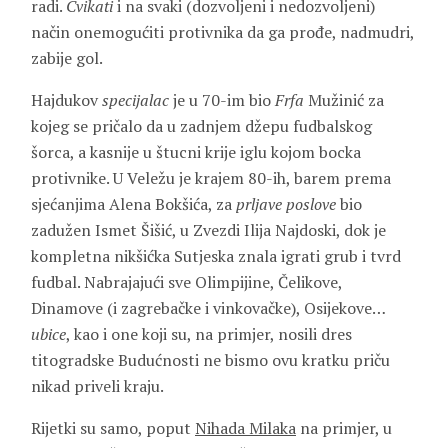
radi.
Cvikati
i na svaki (dozvoljeni i nedozvoljeni)
način onemogućiti protivnika da ga prođe, nadmudri,
zabije gol.
Hajdukov
specijalac
je u 70-im bio
Frfa
Mužinić za
kojeg se pričalo da u zadnjem džepu fudbalskog
šorca, a kasnije u štucni krije iglu kojom bocka
protivnike. U Veležu je krajem 80-ih, barem prema
sjećanjima Alena Bokšića, za
prljave poslove
bio
zadužen Ismet Šišić, u Zvezdi Ilija Najdoski, dok je
kompletna nikšićka Sutjeska znala igrati grub i tvrd
fudbal. Nabrajajući sve Olimpijine, Čelikove,
Dinamove (i zagrebačke i vinkovačke), Osijekove…
ubice
, kao i one koji su, na primjer, nosili dres
titogradske Budućnosti ne bismo ovu kratku priču
nikad priveli kraju.
Rijetki su samo, poput
Nihada Milaka
na primjer, u