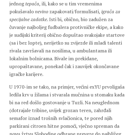
jednog
tepača
, ili, kako se u tim vremenima
pokušavalo
nevino
zapakovati/formulisati,
igrača za
specijalne zadatke
. Isti bi, obično, bio zadužen za
čuvanje najboljeg fudbalera protivničke ekipe, a kako
je sudijski kriterij obično dopuštao svakojake startove
(sa i bez lopte), nerijetko su zvijezde ili mladi talenti
rivala završavali na nosilima, u ambulantama ili
lokalnim bolnicama. Bivale im prekidane,
upropaštavane, ponekad čak i zauvijek okončavane
igračke karijere.
U 1970-im se tako, na primjer, većini exYU prvoligaša
ledila krv u žilama i stvarala mučnina u stomaku kada
bi na red došlo gostovanje u Tuzli. Na neuglednom
(dotrajale tribine, uvijek grozan teren, zahrđali
semafor iznad trošnih svlačionica, te pored njih
parkirani citroen hitne pomoći, vječno spreman da
novu žrtvu Slobodine odbrane preveze do najbližeg