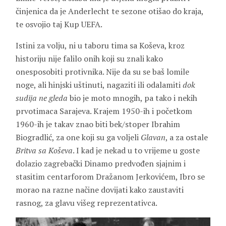
činjenica da je Anderlecht te sezone otišao do kraja,
te osvojio taj Kup UEFA.
Istini za volju, ni u taboru tima sa Koševa, kroz
historiju nije falilo onih koji su znali kako
onesposobiti protivnika. Nije da su se baš lomile
noge, ali hinjski uštinuti, nagaziti ili odalamiti
dok
sudija ne gleda
bio je moto mnogih, pa tako i nekih
prvotimaca Sarajeva. Krajem 1950-ih i početkom
1960-ih je takav znao biti bek/stoper Ibrahim
Biogradlić, za one koji su ga voljeli
Glavan
, a za ostale
Britva sa Koševa
. I kad je nekad u to vrijeme u goste
dolazio zagrebački Dinamo predvođen sjajnim i
stasitim centarforom Dražanom Jerkovićem, Ibro se
morao na razne načine dovijati kako zaustaviti
rasnog, za glavu višeg reprezentativca.