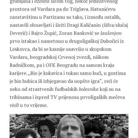
grubijana i
dželata
širom tog, nekoć jedinstvenog
prostora od Vardara pa do Triglava. Hatunićevu
zaostavštinu u Partizanu su tako, i između ostalih,
nastavili obnavljati i širiti Dragi Kaličanin (šifra/slučaj
Deverić) i Bajro Župić, Zoran Banković se
laušenjem
prvo istakao i nametnuo u drugoligaškoj Dubočici iz
Leskovca, da bi se kasnije usavršio u skopskom
Vardaru, beogradskoj Crvenoj zvezdi, niškom
Radničkom, pa i OFK Beogradu na samom kraju
karijere. „Bio je kukavica i tukao samo kući, u gostima
je bio bubica ili izbjegavao da uopšte igra“, reći će
neko od strastvenih fudbalskih
bolesnika
koji su na
tribinama i ispred TV prijenosa prvoligaških mečeva
visili
u to vrijeme.