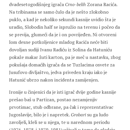
dvadesetogodišnjeg igrača
Crno-belih
Zorana Racića.
Na tribinama se samo čulo da je nešto zlokobno
puklo, a kad je nekoliko sekundi kasnije uvidio šta je
uradio, Slobodin half se ispružio na terenu i počeo da
se previja, glumeći da je i on povrijeđen. Ni otvoreni
lom desne potkoljenice mladog Racića neće biti
dovoljan sudiji Ivanu Radiću iz Solina da Hatuniću
pokaže makar žuti karton, pa je meč u nastavku, zbog
pokušaja domaćih igrača da se Tuzlacima osvete za
Jusufovo divljaštvo, jedva priveden kraju iako je
Hatunić ubrzo nakon incidenta zamijenjen.
Ironije u činjenici da je isti igrač dvije godine kasnije
prešao baš u Partizan, postao nezamjenjiv
prvotimac, stub odbrane, pa čak i reprezentativac
Jugoslavije, bilo je i napretek.
Grobari
su ga ludo
zavoljeli, kleli se u njega, te u narednom periodu
(1976-1978. i 1979-1981) uživali u tome da gledaju