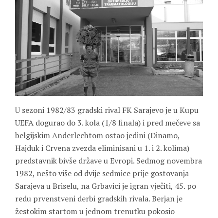
U sezoni 1982/83 gradski rival FK Sarajevo je u Kupu
UEFA dogurao do 3. kola (1/8 finala) i pred mečeve sa
belgijskim Anderlechtom ostao jedini (Dinamo,
Hajduk i Crvena zvezda eliminisani u 1. i 2. kolima)
predstavnik bivše države u Evropi. Sedmog novembra
1982, nešto više od dvije sedmice prije gostovanja
Sarajeva u Briselu, na Grbavici je igran vječiti, 45. po
redu prvenstveni derbi gradskih rivala. Berjan je
žestokim startom u jednom trenutku pokosio