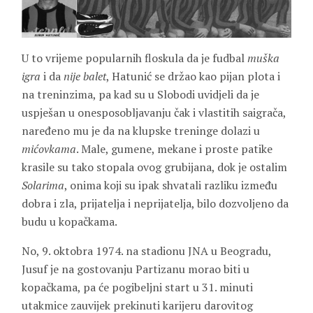
U to vrijeme popularnih floskula da je fudbal
muška
igra
i da
nije balet
, Hatunić se držao kao pijan plota i
na treninzima, pa kad su u Slobodi uvidjeli da je
uspješan u onesposobljavanju čak i vlastitih saigrača,
naređeno mu je da na klupske treninge dolazi u
mićovkama
. Male, gumene, mekane i proste patike
krasile su tako stopala ovog grubijana, dok je ostalim
Solarima
, onima koji su ipak shvatali razliku između
dobra i zla, prijatelja i neprijatelja, bilo dozvoljeno da
budu u kopačkama.
No, 9. oktobra 1974. na stadionu JNA u Beogradu,
Jusuf je na gostovanju Partizanu morao biti u
kopačkama, pa će pogibeljni start u 31. minuti
utakmice zauvijek prekinuti karijeru darovitog