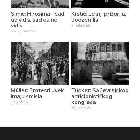
Simić: Hirošima – sad
Krstić: Letnji prizori iz
ga vidiš, sad ga ne
podzemlja
vidiš
31. jula 2026.
6. augusta 2026.
Müller: Protesti uvek
Tucker: Sa Jevrejskog
imaju smisla
anticionističkog
kongresa
30. jula 2026.
29. jula 2026.