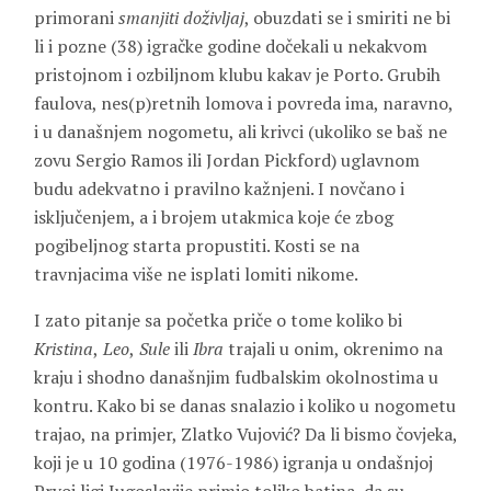
primorani
smanjiti doživljaj
, obuzdati se i smiriti ne bi
li i pozne (38) igračke godine dočekali u nekakvom
pristojnom i ozbiljnom klubu kakav je Porto. Grubih
faulova, nes(p)retnih lomova i povreda ima, naravno,
i u današnjem nogometu, ali krivci (ukoliko se baš ne
zovu Sergio Ramos ili Jordan Pickford) uglavnom
budu adekvatno i pravilno kažnjeni. I novčano i
isključenjem, a i brojem utakmica koje će zbog
pogibeljnog starta propustiti. Kosti se na
travnjacima više ne isplati lomiti nikome.
I zato pitanje sa početka priče o tome koliko bi
Kristina
,
Leo
,
Sule
ili
Ibra
trajali u onim, okrenimo na
kraju i shodno današnjim fudbalskim okolnostima u
kontru. Kako bi se danas snalazio i koliko u nogometu
trajao, na primjer, Zlatko Vujović? Da li bismo čovjeka,
koji je u 10 godina (1976-1986) igranja u ondašnjoj
Prvoj ligi Jugoslavije primio toliko batina, da su