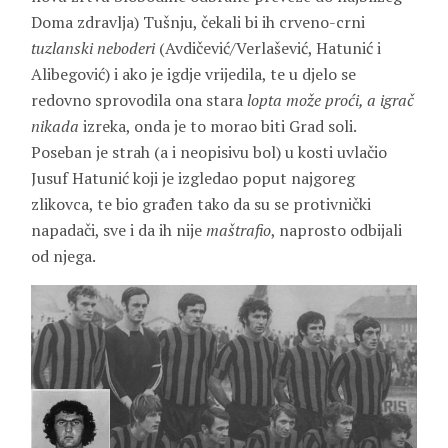
Doma zdravlja) Tušnju, čekali bi ih crveno-crni
tuzlanski neboderi
(Avdičević/Verlašević, Hatunić i
Alibegović) i ako je igdje vrijedila, te u djelo se
redovno sprovodila ona stara
lopta može proći, a igrač
nikada
izreka, onda je to morao biti Grad soli.
Poseban je strah (a i neopisivu bol) u kosti uvlačio
Jusuf Hatunić koji je izgledao poput najgoreg
zlikovca, te bio građen tako da su se protivnički
napadači, sve i da ih nije
maštrafio
, naprosto odbijali
od njega.