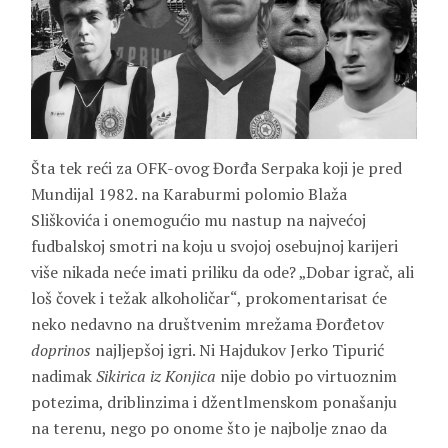
Šta tek reći za OFK-ovog Đorđa Serpaka koji je pred
Mundijal 1982. na Karaburmi polomio Blaža
Sliškovića i onemogućio mu nastup na najvećoj
fudbalskoj smotri na koju u svojoj osebujnoj karijeri
više nikada neće imati priliku da ode? „Dobar igrač, ali
loš čovek i težak alkoholičar“, prokomentarisat će
neko nedavno na društvenim mrežama Đorđetov
doprinos
najljepšoj igri. Ni Hajdukov Jerko Tipurić
nadimak
Sikirica iz Konjica
nije dobio po virtuoznim
potezima, driblinzima i džentlmenskom ponašanju
na terenu, nego po onome što je najbolje znao da