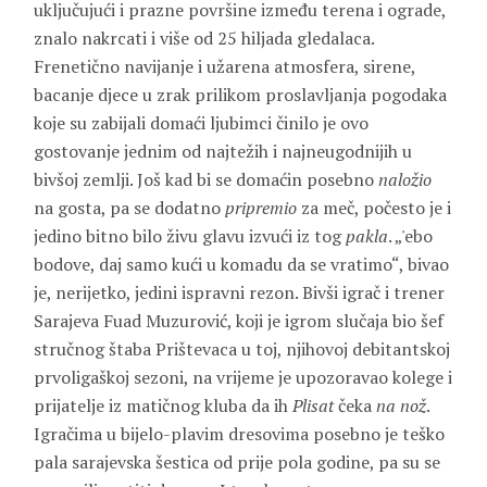
uključujući i prazne površine između terena i ograde,
znalo nakrcati i više od 25 hiljada gledalaca.
Frenetično navijanje i užarena atmosfera, sirene,
bacanje djece u zrak prilikom proslavljanja pogodaka
koje su zabijali domaći ljubimci činilo je ovo
gostovanje jednim od najtežih i najneugodnijih u
bivšoj zemlji. Još kad bi se domaćin posebno
naložio
na gosta, pa se dodatno
pripremio
za meč, počesto je i
jedino bitno bilo živu glavu izvući iz tog
pakla
. „'ebo
bodove, daj samo kući u komadu da se vratimo“, bivao
je, nerijetko, jedini ispravni rezon. Bivši igrač i trener
Sarajeva Fuad Muzurović, koji je igrom slučaja bio šef
stručnog štaba Prištevaca u toj, njihovoj debitantskoj
prvoligaškoj sezoni, na vrijeme je upozoravao kolege i
prijatelje iz matičnog kluba da ih
Plisat
čeka
na nož
.
Igračima u bijelo-plavim dresovima posebno je teško
pala sarajevska šestica od prije pola godine, pa su se