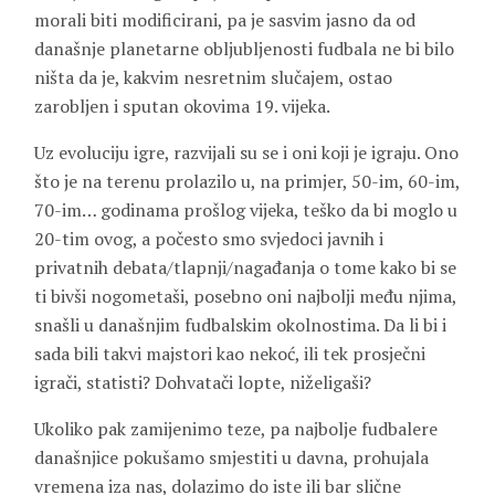
morali biti modificirani, pa je sasvim jasno da od
današnje planetarne obljubljenosti fudbala ne bi bilo
ništa da je, kakvim nesretnim slučajem, ostao
zarobljen i sputan okovima 19. vijeka.
Uz evoluciju igre, razvijali su se i oni koji je igraju. Ono
što je na terenu prolazilo u, na primjer, 50-im, 60-im,
70-im… godinama prošlog vijeka, teško da bi moglo u
20-tim ovog, a počesto smo svjedoci javnih i
privatnih debata/tlapnji/nagađanja o tome kako bi se
ti bivši nogometaši, posebno oni najbolji među njima,
snašli u današnjim fudbalskim okolnostima. Da li bi i
sada bili takvi majstori kao nekoć, ili tek prosječni
igrači, statisti? Dohvatači lopte, niželigaši?
Ukoliko pak zamijenimo teze, pa najbolje fudbalere
današnjice pokušamo smjestiti u davna, prohujala
vremena iza nas, dolazimo do iste ili bar slične