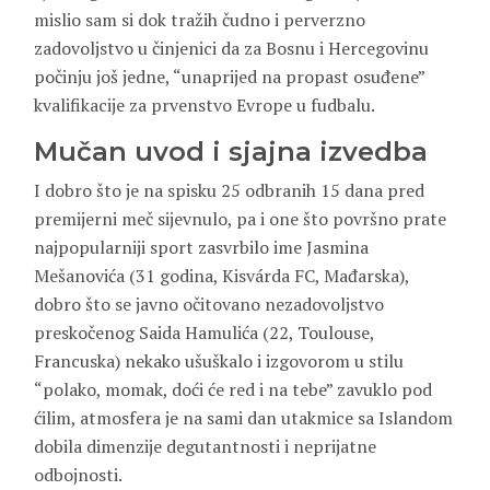
mislio sam si dok tražih čudno i perverzno
zadovoljstvo u činjenici da za Bosnu i Hercegovinu
počinju još jedne, “unaprijed na propast osuđene”
kvalifikacije za prvenstvo Evrope u fudbalu.
Mučan uvod i sjajna izvedba
I dobro što je na spisku 25 odbranih 15 dana pred
premijerni meč sijevnulo, pa i one što površno prate
najpopularniji sport zasvrbilo ime Jasmina
Mešanovića (31 godina, Kisvárda FC, Mađarska),
dobro što se javno očitovano nezadovoljstvo
preskočenog Saida Hamulića (22, Toulouse,
Francuska) nekako ušuškalo i izgovorom u stilu
“polako, momak, doći će red i na tebe” zavuklo pod
ćilim, atmosfera je na sami dan utakmice sa Islandom
dobila dimenzije degutantnosti i neprijatne
odbojnosti.