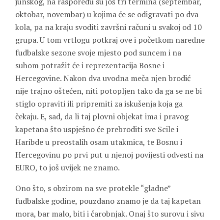
junskog, na rasporedu su još tri termina (septembar,
oktobar, novembar) u kojima će se odigravati po dva
kola, pa na kraju svoditi završni računi u svakoj od 10
grupa. U tom vrtlogu potkraj ove i početkom naredne
fudbalske sezone svoje mjesto pod suncem i na
suhom potražit će i reprezentacija Bosne i
Hercegovine. Nakon dva uvodna meča njen brodić
nije trajno oštećen, niti potopljen tako da ga se ne bi
stiglo opraviti ili pripremiti za iskušenja koja ga
čekaju. E, sad, da li taj plovni objekat ima i pravog
kapetana što uspješno će prebroditi sve Scile i
Haribde u preostalih osam utakmica, te Bosnu i
Hercegovinu po prvi put u njenoj povijesti odvesti na
EURO, to još uvijek ne znamo.
Ono što, s obzirom na sve protekle “gladne”
fudbalske godine, pouzdano znamo je da taj kapetan
mora, bar malo, biti i čarobnjak. Onaj što surovu i sivu