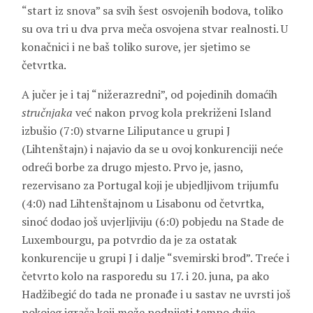
“start iz snova” sa svih šest osvojenih bodova, toliko
su ova tri u dva prva meča osvojena stvar realnosti. U
konačnici i ne baš toliko surove, jer sjetimo se
četvrtka.
A jučer je i taj “nižerazredni”, od pojedinih domaćih
stručnjaka
već nakon prvog kola prekriženi Island
izbušio (7:0) stvarne Liliputance u grupi J
(Lihtenštajn) i najavio da se u ovoj konkurenciji neće
odreći borbe za drugo mjesto. Prvo je, jasno,
rezervisano za Portugal koji je ubjedljivom trijumfu
(4:0) nad Lihtenštajnom u Lisabonu od četvrtka,
sinoć dodao još uvjerljiviju (6:0) pobjedu na Stade de
Luxembourgu, pa potvrdio da je za ostatak
konkurencije u grupi J i dalje “svemirski brod”. Treće i
četvrto kolo na rasporedu su 17. i 20. juna, pa ako
Hadžibegić do tada ne pronađe i u sastav ne uvrsti još
pokojeg igrača koji može podnijeti tempo dvije