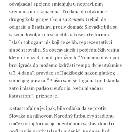
odvajkada i spojeno smjenjuju u nepravilnim
vremenskim razmacima. Tri dana do utakmice
drugog kola grupe J koju su
Zmajevi
trebali da
odigraju u Bratislavi protiv domaće Slovačke bila su
sasvim dovoljna da se u obliku kose crte formira
“slash tobogan” niz koji će se bh. reprezentativci
sinoć strovaliti. Sa obećavajućih i pobjedničkih visina
kliznuti nazad u mulj poraženih. “Nemamo dovoljan
broj igrača do možemo izdržati tempo dvije utakmice
u 3-4 dana”, pravdao se Hadžibegić nakon glatkog
sinoćnjeg poraza. “Plašio sam se toga nakon Islanda,
zato i nisam padao u euforiju. Neću ni sada u
katastrofu”, priznao je.
Katastrofalna je, ipak, bila odluka da se protiv
Slovaka na njihovom Národný futbalový štadiónu
izađe u istoj formaciji i identičnom sastavu kao tri
noći ranije protiv Islanda u Zenici. Pa da se, kad