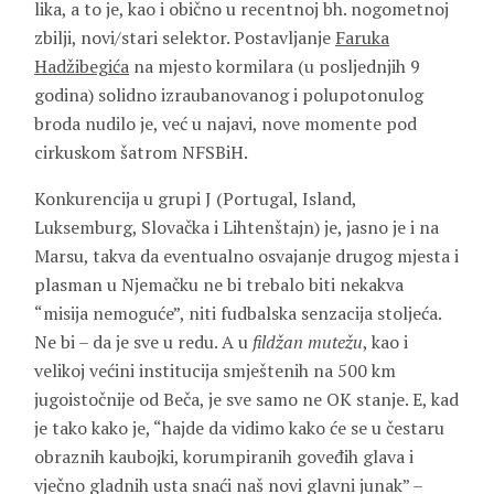
lika, a to je, kao i obično u recentnoj bh. nogometnoj
zbilji, novi/stari selektor. Postavljanje
Faruka
Hadžibegića
na mjesto kormilara (u posljednjih 9
godina) solidno izraubanovanog i polupotonulog
broda nudilo je, već u najavi, nove momente pod
cirkuskom šatrom NFSBiH.
Konkurencija u grupi J (Portugal, Island,
Luksemburg, Slovačka i Lihtenštajn) je, jasno je i na
Marsu, takva da eventualno osvajanje drugog mjesta i
plasman u Njemačku ne bi trebalo biti nekakva
“misija nemoguće”, niti fudbalska senzacija stoljeća.
Ne bi – da je sve u redu. A u
fildžan mutežu
, kao i
velikoj većini institucija smještenih na 500 km
jugoistočnije od Beča, je sve samo ne OK stanje. E, kad
je tako kako je, “hajde da vidimo kako će se u čestaru
obraznih kaubojki, korumpiranih goveđih glava i
vječno gladnih usta snaći naš novi glavni junak” –