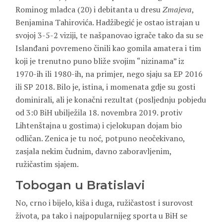
Rominog mladca (20) i debitanta u dresu
Zmajeva
,
Benjamina Tahirovića. Hadžibegić je ostao istrajan u
svojoj 3-5-2 viziji, te našpanovao igrače tako da su se
Islanđani povremeno činili kao gomila amatera i tim
koji je trenutno puno bliže svojim “nizinama” iz
1970-ih ili 1980-ih, na primjer, nego sjaju sa EP 2016
ili SP 2018. Bilo je, istina, i momenata gdje su gosti
dominirali, ali je konačni rezultat (posljednju pobjedu
od 3:0 BiH ubilježila 18. novembra 2019. protiv
Lihtenštajna u gostima) i cjelokupan dojam bio
odličan. Zenica je tu noć, potpuno neočekivano,
zasjala nekim čudnim, davno zaboravljenim,
ružičastim sjajem.
Tobogan u Bratislavi
No, crno i bijelo, kiša i duga, ružičastost i surovost
života, pa tako i najpopularnijeg sporta u BiH se