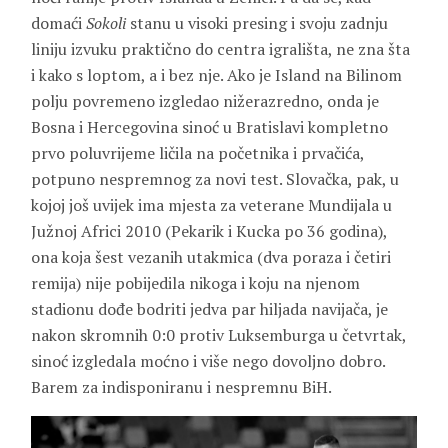
domaći
Sokoli
stanu u visoki presing i svoju zadnju
liniju izvuku praktično do centra igrališta, ne zna šta
i kako s loptom, a i bez nje. Ako je Island na Bilinom
polju povremeno izgledao nižerazredno, onda je
Bosna i Hercegovina sinoć u Bratislavi kompletno
prvo poluvrijeme ličila na početnika i prvačića,
potpuno nespremnog za novi test. Slovačka, pak, u
kojoj još uvijek ima mjesta za veterane Mundijala u
Južnoj Africi 2010 (Pekarik i Kucka po 36 godina),
ona koja šest vezanih utakmica (dva poraza i četiri
remija) nije pobijedila nikoga i koju na njenom
stadionu dođe bodriti jedva par hiljada navijača, je
nakon skromnih 0:0 protiv Luksemburga u četvrtak,
sinoć izgledala moćno i više nego dovoljno dobro.
Barem za indisponiranu i nespremnu BiH.