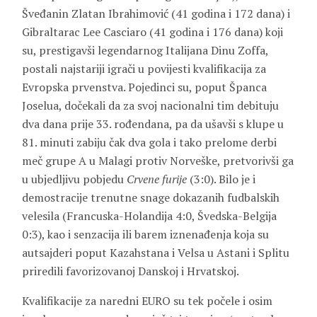
Šveđanin Zlatan Ibrahimović (41 godina i 172 dana) i
Gibraltarac Lee Casciaro (41 godina i 176 dana) koji
su, prestigavši legendarnog Italijana Dinu Zoffa,
postali najstariji igrači u povijesti kvalifikacija za
Evropska prvenstva. Pojedinci su, poput Španca
Joselua, dočekali da za svoj nacionalni tim debituju
dva dana prije 33. rođendana, pa da ušavši s klupe u
81. minuti zabiju čak dva gola i tako prelome derbi
meč grupe A u Malagi protiv Norveške, pretvorivši ga
u ubjedljivu pobjedu
Crvene furije
(3:0). Bilo je i
demostracije trenutne snage dokazanih fudbalskih
velesila (Francuska-Holandija 4:0, Švedska-Belgija
0:3), kao i senzacija ili barem iznenađenja koja su
autsajderi poput Kazahstana i Velsa u Astani i Splitu
priredili favorizovanoj Danskoj i Hrvatskoj.
Kvalifikacije za naredni EURO su tek počele i osim