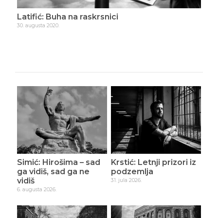
Latifić: Buha na raskrsnici
Lat
30. augusta 2020.
11. s
Simić: Hirošima – sad
Krstić: Letnji prizori iz
ga vidiš, sad ga ne
podzemlja
vidiš
31. jula 2026.
6. augusta 2026.