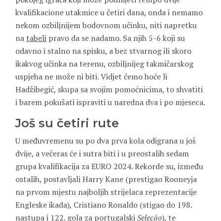
kvalifikacione utakmice u četiri dana, onda i nemamo
nekom ozbiljnijem bodovnom učinku, niti napretku
na
tabeli
pravo da se nadamo. Sa njih 5-6 koji su
odavno i stalno na spisku, a bez stvarnog ili skoro
ikakvog učinka na terenu, ozbiljnijeg takmičarskog
uspjeha ne može ni biti. Vidjet ćemo hoće li
Hadžibegić, skupa sa svojim pomoćnicima, to shvatiti
i barem pokušati ispraviti u naredna dva i po mjeseca.
Još su četiri rute
U međuvremenu su po dva prva kola odigrana u još
dvije, a večeras će i sutra biti i u preostalih sedam
grupa kvalifikacija za EURO 2024. Rekorde su, između
ostalih, postavljali Harry Kane (prestigao Rooneyja
na prvom mjestu najboljih strijelaca reprezentacije
Engleske ikada), Cristiano Ronaldo (stigao do 198.
nastupa i 122. gola za portugalski
Seleção
), te