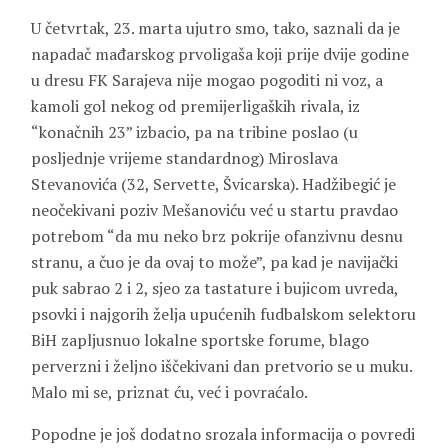
U četvrtak, 23. marta ujutro smo, tako, saznali da je
napadač mađarskog prvoligaša koji prije dvije godine
u dresu FK Sarajeva nije mogao pogoditi ni voz, a
kamoli gol nekog od premijerligaških rivala, iz
“konačnih 23” izbacio, pa na tribine poslao (u
posljednje vrijeme standardnog) Miroslava
Stevanovića (32, Servette, Švicarska). Hadžibegić je
neočekivani poziv Mešanoviću već u startu pravdao
potrebom “da mu neko brz pokrije ofanzivnu desnu
stranu, a čuo je da ovaj to može”, pa kad je navijački
puk sabrao 2 i 2, sjeo za tastature i bujicom uvreda,
psovki i najgorih želja upućenih fudbalskom selektoru
BiH zapljusnuo lokalne sportske forume, blago
perverzni i željno iščekivani dan pretvorio se u muku.
Malo mi se, priznat ću, već i povraćalo.
Popodne je još dodatno srozala informacija o povredi