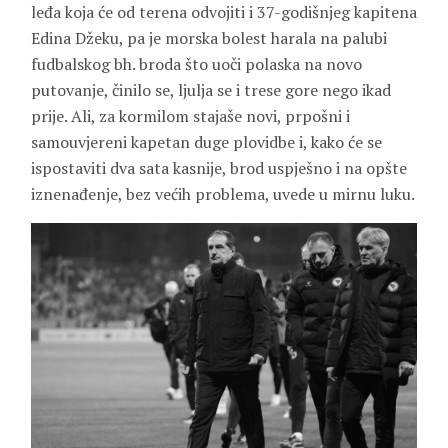
leđa koja će od terena odvojiti i 37-godišnjeg kapitena
Edina Džeku, pa je morska bolest harala na palubi
fudbalskog bh. broda što uoči polaska na novo
putovanje, činilo se, ljulja se i trese gore nego ikad
prije. Ali, za kormilom stajaše novi, prpošni i
samouvjereni kapetan duge plovidbe i, kako će se
ispostaviti dva sata kasnije, brod uspješno i na opšte
iznenađenje, bez većih problema, uvede u mirnu luku.