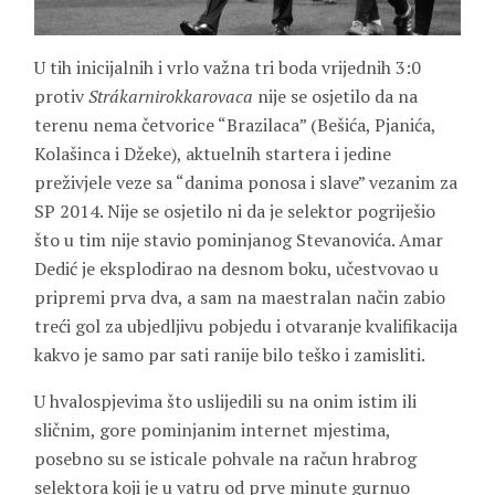
U tih inicijalnih i vrlo važna tri boda vrijednih 3:0
protiv
Strákarnirokkarovaca
nije se osjetilo da na
terenu nema četvorice “Brazilaca” (Bešića, Pjanića,
Kolašinca i Džeke), aktuelnih startera i jedine
preživjele veze sa “danima ponosa i slave” vezanim za
SP 2014. Nije se osjetilo ni da je selektor pogriješio
što u tim nije stavio pominjanog Stevanovića. Amar
Dedić je eksplodirao na desnom boku, učestvovao u
pripremi prva dva, a sam na maestralan način zabio
treći gol za ubjedljivu pobjedu i otvaranje kvalifikacija
kakvo je samo par sati ranije bilo teško i zamisliti.
U hvalospjevima što uslijedili su na onim istim ili
sličnim, gore pominjanim internet mjestima,
posebno su se isticale pohvale na račun hrabrog
selektora koji je u vatru od prve minute gurnuo