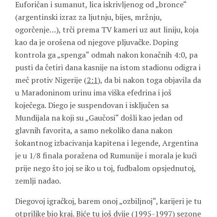
Euforičan i sumanut, lica iskrivljenog od „bronce“
(argentinski izraz za ljutnju, bijes, mržnju,
ogorčenje…), trči prema TV kameri uz aut liniju, koja
kao da je orošena od njegove pljuvačke. Doping
kontrola ga „spenga“ odmah nakon konačnih 4:0, pa
pusti da četiri dana kasnije na istom stadionu odigra i
meč protiv Nigerije (
2:1
), da bi nakon toga objavila da
u Maradoninom urinu ima viška efedrina i još
koječega. Diego je suspendovan i isključen sa
Mundijala na koji su „Gaučosi“ došli kao jedan od
glavnih favorita, a samo nekoliko dana nakon
šokantnog izbacivanja kapitena i legende, Argentina
je u 1/8 finala poražena od Rumunije i morala je kući
prije nego što joj se iko u toj, fudbalom opsjednutoj,
zemlji nadao.
Diegovoj igračkoj, barem onoj „ozbiljnoj“, karijeri je tu
otprilike bio kraj. Biće tu još dvije (1995-1997) sezone