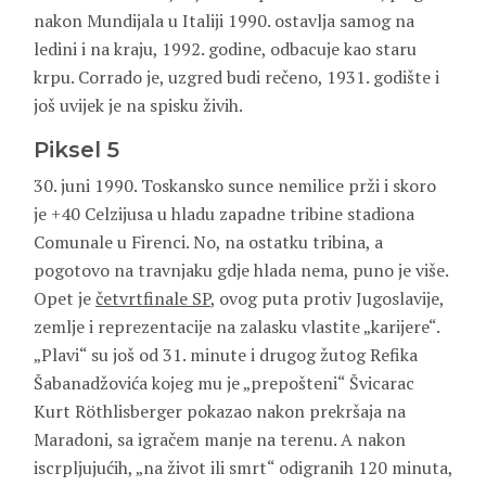
nakon Mundijala u Italiji 1990. ostavlja samog na
ledini i na kraju, 1992. godine, odbacuje kao staru
krpu. Corrado je, uzgred budi rečeno, 1931. godište i
još uvijek je na spisku živih.
Piksel 5
30. juni 1990. Toskansko sunce nemilice prži i skoro
je +40 Celzijusa u hladu zapadne tribine stadiona
Comunale u Firenci. No, na ostatku tribina, a
pogotovo na travnjaku gdje hlada nema, puno je više.
Opet je
četvrtfinale SP
, ovog puta protiv Jugoslavije,
zemlje i reprezentacije na zalasku vlastite „karijere“.
„Plavi“ su još od 31. minute i drugog žutog Refika
Šabanadžovića kojeg mu je „prepošteni“ Švicarac
Kurt Röthlisberger pokazao nakon prekršaja na
Maradoni, sa igračem manje na terenu. A nakon
iscrpljujućih, „na život ili smrt“ odigranih 120 minuta,