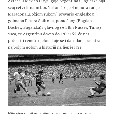
Azteca u Mexico Cityju gdje Argentina i Engleska biju
svoj četvrtfinalni boj. Nakon što je 4 minuta ranije
Maradona „Božjom rukom“ prevario engleskog
golmana Petera Shiltona, pomoćnog (Bogdan
Dochev, Bugarska) i glavnog (Ali Bin Nasser, Tunis)
suca, te Argentinu doveo do 1:0, u 55. će nas
počastiti remek-djelom koje se i dan-danas smatra
najboljim golom u historiji najljepše igre.
Nije više ni bitno kojim su redom i kako u tom