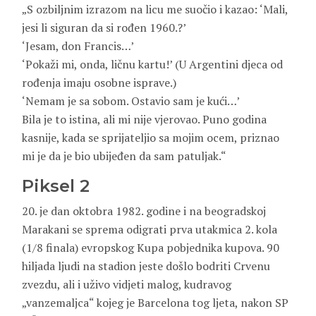
„S ozbiljnim izrazom na licu me suočio i kazao: ‘Mali,
jesi li siguran da si rođen 1960.?’
‘Jesam, don Francis…’
‘Pokaži mi, onda, ličnu kartu!’ (U Argentini djeca od
rođenja imaju osobne isprave.)
‘Nemam je sa sobom. Ostavio sam je kući…’
Bila je to istina, ali mi nije vjerovao. Puno godina
kasnije, kada se sprijateljio sa mojim ocem, priznao
mi je da je bio ubijeđen da sam patuljak.“
Piksel 2
20. je dan oktobra 1982. godine i na beogradskoj
Marakani se sprema odigrati prva utakmica 2. kola
(1/8 finala) evropskog Kupa pobjednika kupova. 90
hiljada ljudi na stadion jeste došlo bodriti Crvenu
zvezdu, ali i uživo vidjeti malog, kudravog
„vanzemaljca“ kojeg je Barcelona tog ljeta, nakon SP