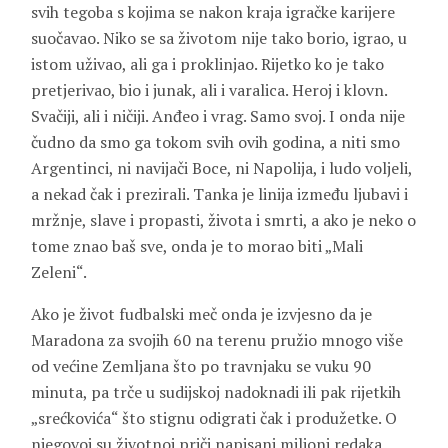
svih tegoba s kojima se nakon kraja igračke karijere
suočavao. Niko se sa životom nije tako borio, igrao, u
istom uživao, ali ga i proklinjao. Rijetko ko je tako
pretjerivao, bio i junak, ali i varalica. Heroj i klovn.
Svačiji, ali i ničiji. Anđeo i vrag. Samo svoj. I onda nije
čudno da smo ga tokom svih ovih godina, a niti smo
Argentinci, ni navijači Boce, ni Napolija, i ludo voljeli,
a nekad čak i prezirali. Tanka je linija između ljubavi i
mržnje, slave i propasti, života i smrti, a ako je neko o
tome znao baš sve, onda je to morao biti „Mali
Zeleni“.
Ako je život fudbalski meč onda je izvjesno da je
Maradona za svojih 60 na terenu pružio mnogo više
od većine Zemljana što po travnjaku se vuku 90
minuta, pa trče u sudijskoj nadoknadi ili pak rijetkih
„srećkovića“ što stignu odigrati čak i produžetke. O
njegovoj su životnoj priči napisani milioni redaka,