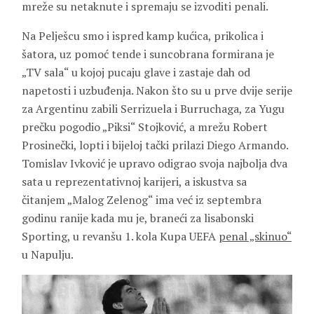
mreže su netaknute i spremaju se izvoditi penali.
Na Pelješcu smo i ispred kamp kućica, prikolica i
šatora, uz pomoć tende i suncobrana formirana je
„TV sala“ u kojoj pucaju glave i zastaje dah od
napetosti i uzbuđenja. Nakon što su u prve dvije serije
za Argentinu zabili Serrizuela i Burruchaga, za Yugu
prečku pogodio „Piksi“ Stojković, a mrežu Robert
Prosinečki, lopti i bijeloj tački prilazi Diego Armando.
Tomislav Ivković je upravo odigrao svoja najbolja dva
sata u reprezentativnoj karijeri, a iskustva sa
čitanjem „Malog Zelenog“ ima već iz septembra
godinu ranije kada mu je, braneći za lisabonski
Sporting, u revanšu 1. kola Kupa UEFA
penal „skinuo“
u Napulju.