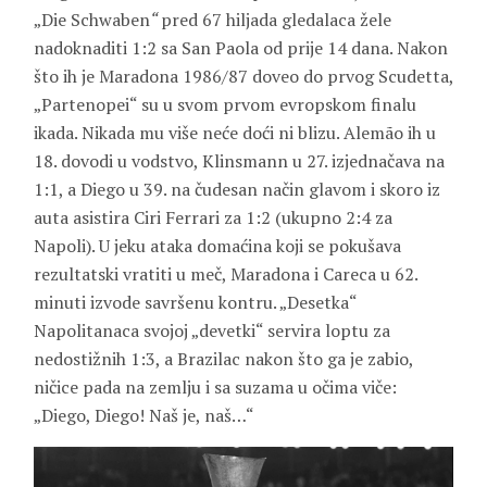
„Die Schwaben
“
pred 67 hiljada gledalaca žele
nadoknaditi 1:2 sa San Paola od prije 14 dana. Nakon
što ih je Maradona 1986/87 doveo do prvog Scudetta,
„Partenopei“ su u svom prvom evropskom finalu
ikada. Nikada mu više neće doći ni blizu. Alemão ih u
18. dovodi u vodstvo, Klinsmann u 27. izjednačava na
1:1, a Diego u 39. na čudesan način glavom i skoro iz
auta asistira Ciri Ferrari za 1:2 (ukupno 2:4 za
Napoli). U jeku ataka domaćina koji se pokušava
rezultatski vratiti u meč, Maradona i Careca u 62.
minuti izvode savršenu kontru. „Desetka“
Napolitanaca svojoj „devetki“ servira loptu za
nedostižnih 1:3, a Brazilac nakon što ga je zabio,
ničice pada na zemlju i sa suzama u očima viče:
„Diego, Diego! Naš je, naš…“