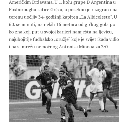
Američkim Državama. U 1. kolu grupe D Argentina u
Foxboroughu satire Grčku, a posebno je razigran i na
terenu uočljiv 34-godišnji
kapiten „La Albiceleste
“
. U
60. se minuti, na nekih 16 metara od grčkog gola po
ko zna koji put u svojoj karijeri namješta na ljevicu,
najubojitije fudbalsko „oružje“ koje je svijet ikada vidio
i para mrežu nemoćnog Antonisa Minoua za 3:0.