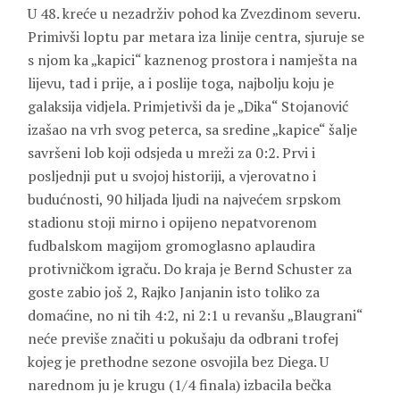
U 48. kreće u nezadrživ pohod ka Zvezdinom severu.
Primivši loptu par metara iza linije centra, sjuruje se
s njom ka „kapici“ kaznenog prostora i namješta na
lijevu, tad i prije, a i poslije toga, najbolju koju je
galaksija vidjela. Primjetivši da je „Dika“ Stojanović
izašao na vrh svog peterca, sa sredine „kapice“ šalje
savršeni lob koji odsjeda u mreži za 0:2. Prvi i
posljednji put u svojoj historiji, a vjerovatno i
budućnosti, 90 hiljada ljudi na najvećem srpskom
stadionu stoji mirno i opijeno nepatvorenom
fudbalskom magijom gromoglasno aplaudira
protivničkom igraču. Do kraja je Bernd Schuster za
goste zabio još 2, Rajko Janjanin isto toliko za
domaćine, no ni tih 4:2, ni 2:1 u revanšu „Blaugrani“
neće previše značiti u pokušaju da odbrani trofej
kojeg je prethodne sezone osvojila bez Diega. U
narednom ju je krugu (1/4 finala) izbacila bečka