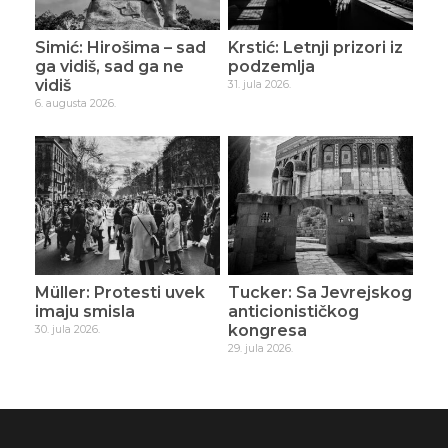
Simić: Hirošima – sad
Krstić: Letnji prizori iz
ga vidiš, sad ga ne
podzemlja
vidiš
31. jula 2026.
6. augusta 2026.
Müller: Protesti uvek
Tucker: Sa Jevrejskog
imaju smisla
anticionističkog
kongresa
30. jula 2026.
29. jula 2026.