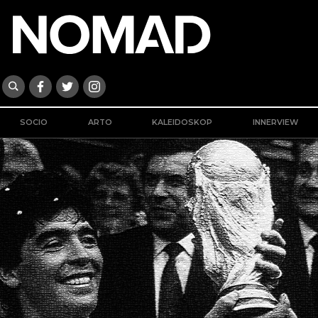
SOCIO
ARTO
KALEIDOSKOP
INNERVIEW