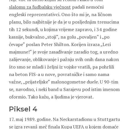
slalomu za fudbalsku vječnost
padali nemoćni
engleski reprezentativci. Ono što mi je, na ličnom
planu, bilo najbitnije je da je u posljednjim trenucima
tih 12 sekundi, u kojima vrijeme zapravo, i 34 godine
kasnije, bukvalno „stoji“, na golu „povaljen“ i „po
ćevape“ poslan Peter Shilton. Korijen izraza „Lezi
majmune!“ je svoje zasađivanje zaradio tog, a uredno
zalijevanje, oblikovanje i pažnju svih onih dana nakon
što smo se mladi i željni iz vojske vratili, pa pohrlili
na beton FIS-a u nove, povratničke i samo nama
važne, „prijateljske“ malonogometne duele. U 90-tim
se, navodno, i neki band u Sarajevu pod istim imenom
oformio. Tako kažu, a ljudima je vjerovat.
Piksel 4
17. maj 1989. godine. Na Neckarstadionu u Stuttgartu
se igra revanš meč finala Kupa UEFA u kojem domaće