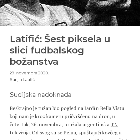
Latifić: Šest piksela u
slici fudbalskog
božanstva
29. novembra 2020.
Sanjin Latifić
Sudijska nadoknada
Beskrajno je tužan bio pogled na Jardín Bella Vistu
koji nam je kroz kameru pričvršćenu na dron, u
četvrtak, 26. novembra, pružala argentinska
TN
televizija
. Od svog su se Pelua, spuštajući kovčeg u