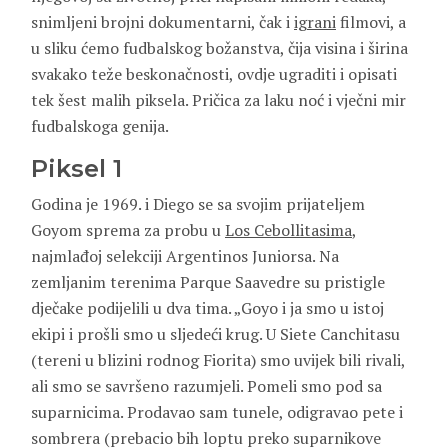
snimljeni brojni dokumentarni, čak i
igrani
filmovi, a
u sliku ćemo fudbalskog božanstva, čija visina i širina
svakako teže beskonačnosti, ovdje ugraditi i opisati
tek šest malih piksela. Pričica za laku noć i vječni mir
fudbalskoga genija.
Piksel 1
Godina je 1969. i Diego se sa svojim prijateljem
Goyom sprema za probu u
Los Cebollitasima
,
najmlađoj selekciji Argentinos Juniorsa. Na
zemljanim terenima Parque Saavedre su pristigle
dječake podijelili u dva tima. „Goyo i ja smo u istoj
ekipi i prošli smo u sljedeći krug. U Siete Canchitasu
(tereni u blizini rodnog Fiorita) smo uvijek bili rivali,
ali smo se savršeno razumjeli. Pomeli smo pod sa
suparnicima. Prodavao sam tunele, odigravao pete i
sombrera (prebacio bih loptu preko suparnikove