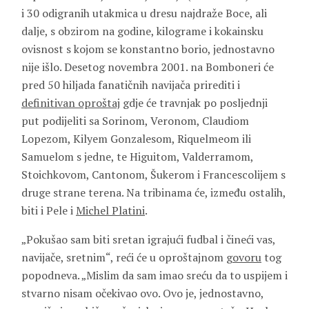
i 30 odigranih utakmica u dresu najdraže Boce, ali
dalje, s obzirom na godine, kilograme i kokainsku
ovisnost s kojom se konstantno borio, jednostavno
nije išlo. Desetog novembra 2001. na Bomboneri će
pred 50 hiljada fanatičnih navijača prirediti i
definitivan oproštaj
gdje će travnjak po posljednji
put podijeliti sa Sorinom, Veronom, Claudiom
Lopezom, Kilyem Gonzalesom, Riquelmeom ili
Samuelom s jedne, te Higuitom, Valderramom,
Stoichkovom, Cantonom, Šukerom i Francescolijem s
druge strane terena. Na tribinama će, između ostalih,
biti i Pele i
Michel Platini
.
„Pokušao sam biti sretan igrajući fudbal i čineći vas,
navijače, sretnim“, reći će u oproštajnom
govoru
tog
popodneva. „Mislim da sam imao sreću da to uspijem i
stvarno nisam očekivao ovo. Ovo je, jednostavno,