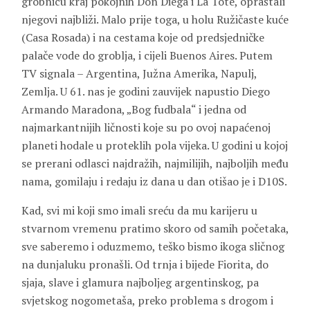
grobnicu kraj pokojnih Don Diega i La Tote, opraštali
njegovi najbliži. Malo prije toga, u holu Ružičaste kuće
(Casa Rosada) i na cestama koje od predsjedničke
palače vode do groblja, i cijeli Buenos Aires. Putem
TV signala – Argentina, Južna Amerika, Napulj,
Zemlja. U 61. nas je godini zauvijek napustio Diego
Armando Maradona, „Bog fudbala“ i jedna od
najmarkantnijih ličnosti koje su po ovoj napaćenoj
planeti hodale u proteklih pola vijeka. U godini u kojoj
se prerani odlasci najdražih, najmilijih, najboljih među
nama, gomilaju i redaju iz dana u dan otišao je i D10S.
Kad, svi mi koji smo imali sreću da mu karijeru u
stvarnom vremenu pratimo skoro od samih početaka,
sve saberemo i oduzmemo, teško bismo ikoga sličnog
na dunjaluku pronašli. Od trnja i bijede Fiorita, do
sjaja, slave i glamura najboljeg argentinskog, pa
svjetskog nogometaša, preko problema s drogom i