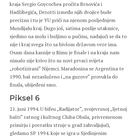
kraja Sergio Goycochea pročita Brnovića i
Hadžibegića, Dezotti između njih dvojice bude
precizan i tu je YU priči na njenom posljednjem
Mundijalu kraj. Dugo još, satima poslije utakmice,
sjedimo na molu i buljimo u pučinu, nadajući se da to
nije i kraj svega što sa bivšom državom veze ima.
Osam dana kasnije u Rimu je finale i na kraju nam
nimalo nije krivo što su novi prvaci svijeta
„robotizirani“ Nijemci. Maradonina se Argentina te
1990. baš nezasluženo i „na guzove“ provukla do
finala, ubijeđeni smo.
Piksel 6
21. juni 1994. U bifeu „Radijator“, svojevrsnoj „ljetnoj
bašti“ ratnog i kultnog Cluba Obala, privremenom
primirju i povratku struje u grad zahvaljujući,
gledamo SP 1994. koje se igra u Sjedinjenim