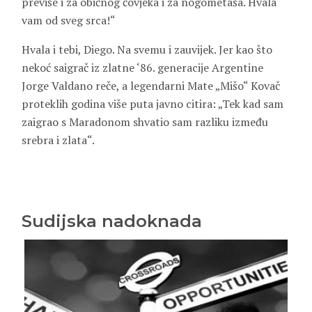
previše i za običnog čovjeka i za nogometaša. Hvala
vam od sveg srca!“
Hvala i tebi, Diego. Na svemu i zauvijek. Jer kao što
nekoć saigrač iz zlatne ‘86. generacije Argentine
Jorge Valdano reče, a legendarni Mate „Mišo“ Kovač
proteklih godina više puta javno citira: „Tek kad sam
zaigrao s Maradonom shvatio sam razliku između
srebra i zlata“.
Sudijska nadoknada