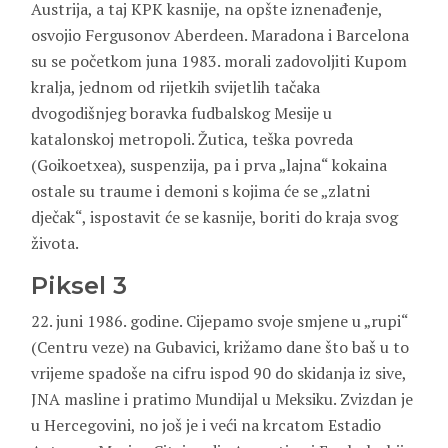
Austrija, a taj KPK kasnije, na opšte iznenađenje,
osvojio Fergusonov Aberdeen. Maradona i Barcelona
su se početkom juna 1983. morali zadovoljiti Kupom
kralja, jednom od rijetkih svijetlih tačaka
dvogodišnjeg boravka fudbalskog Mesije u
katalonskoj metropoli. Žutica, teška povreda
(Goikoetxea), suspenzija, pa i prva „lajna“ kokaina
ostale su traume i demoni s kojima će se „zlatni
dječak“, ispostavit će se kasnije, boriti do kraja svog
života.
Piksel 3
22. juni 1986. godine. Cijepamo svoje smjene u „rupi“
(Centru veze) na Gubavici, križamo dane što baš u to
vrijeme spadoše na cifru ispod 90 do skidanja iz sive,
JNA masline i pratimo Mundijal u Meksiku. Zvizdan je
u Hercegovini, no još je i veći na krcatom Estadio