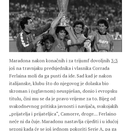
Maradona nakon konačnih i za trijumf dovoljnih
3:3
još na travnjaku predsjednika i vlasnika Corrada
Ferlaina moli da ga pusti da ide. Sad kad je nakon
italijanske, klubu što do njegovog je dolaska bio
skroman i (uglavnom) neuspješan, donio i evropsku
titulu, čini mu se da je pravo vrijeme za to. Bijeg od
svakodnevnog pritiska javnosti i navijača, svakojakih
„prijatelja i prijateljica“, Camorre, droge… Ferlaino
neće ni da čuje. Maradonu nastavlja cijediti i u idućoj
sezoni kada će se još jednom pokoriti Serie A, pa ga