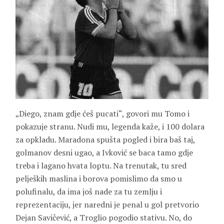
„Diego, znam gdje ćeš pucati“, govori mu Tomo i
pokazuje stranu. Nudi mu, legenda kaže, i 100 dolara
za opkladu. Maradona spušta pogled i bira baš taj,
golmanov desni ugao, a Ivković se baca tamo gdje
treba i lagano hvata loptu. Na trenutak, tu sred
peljeških maslina i borova pomislimo da smo u
polufinalu, da ima još nade za tu zemlju i
reprezentaciju, jer naredni je penal u gol pretvorio
Dejan Savičević, a Troglio pogodio stativu. No, do