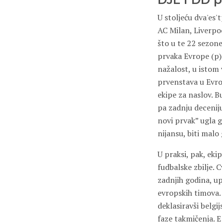
U stoljeću dva'es
AC Milan, Liverpo
što u te 22 sezone
prvaka Evrope (p)o
nažalost, u istom
prvenstava u Evrop
ekipe za naslov. B
pa zadnju deceniju
novi prvak” ugla gl
nijansu, biti malo 
U praksi, pak, eki
fudbalske zbilje. 
zadnjih godina, up
evropskih timova
deklasiravši belgij
faze takmičenja. E