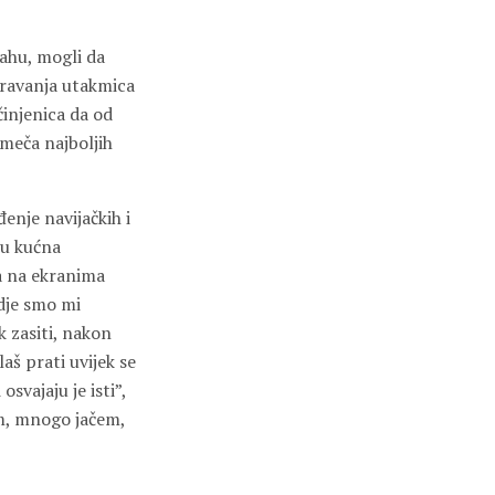
lahu, mogli da
ravanja utakmica
činjenica da od
 meča najboljih
đenje navijačkih i
uju kućna
ra na ekranima
dje smo mi
k zasiti, nakon
aš prati uvijek se
svajaju je isti”,
om, mnogo jačem,