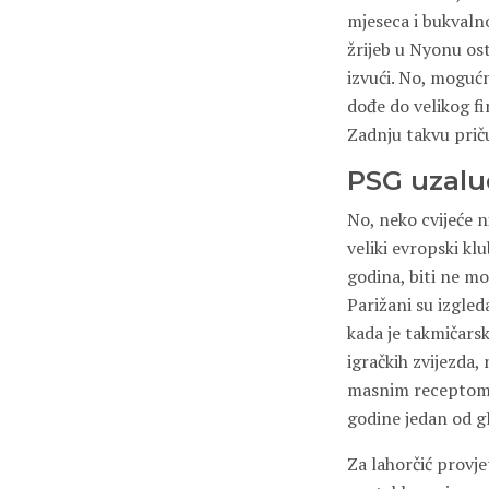
mjeseca i bukvalno
žrijeb u Nyonu ost
izvući. No, moguć
dođe do velikog fi
Zadnju takvu prič
PSG uzalud
No, neko cvijeće n
veliki evropski kl
godina, biti ne m
Parižani su izgled
kada je takmičars
igračkih zvijezda,
masnim receptom za
godine jedan od g
Za lahorčić provje