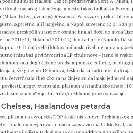
pobrinuli su se Italijani. Čak tri predstavnika Serie A (Milan, I
tvrtfinale najjačeg takmičenja, a nešto takvo fudbalska Evropa j
6 (Milan, Inter, Juventus).
Rossoneri
i
Nerazzurri
preko Tottenha
gusto, s(p)retno, ali i uspješno, a Napoli suvereno (2:0 i 3:0) p
rachta preskočili su izazove osmine finala i došli do nivoa Li
ter od 2010/11, Milan od 2011/12) ili nikad prije (Napoli). Da su
kupno 10 titula) i veliki klubovi milanski rivali ne moraju pose
utno i nisu baš prvi favoriti za LP titule nove – jasno je svakom
plimnom valu dugo čekane predšampionske euforije, pa drugo
 kraja bježe golemih 18 bodova, teško da su kadri otići do kraja. 
 u četvrtfinalu i bez obzira na činjenicu da imaju jednu od naj
j povijesti, njegov eventualni plasman u istanbulsko finale (10.
voklasno iznenađenje. Interov i/ili Milanov pravu senzaciju.
 Chelsea, Haalandova petarda
sea plasman u evropskih TOP 8 nije ništa novo. Preklanjskog p
tvrtfinalu na nevjerovatan način zaustavio madridski Real, kasn
ntinenta i svijeta. U duelima sa dortmundskom Borussijom, t