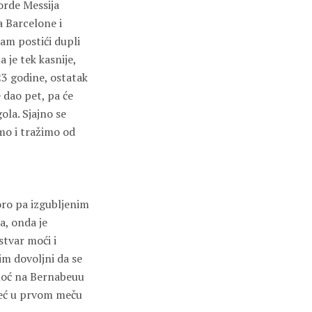
orde Messija
a Barcelone i
am postići dupli
 je tek kasnije,
23 godine, ostatak
e dao pet, pa će
ola. Sjajno se
emo i tražimo od
koro pa izgubljenim
a, onda je
stvar moći i
im dovoljni da se
inoć na Bernabeuu
 već u prvom meču