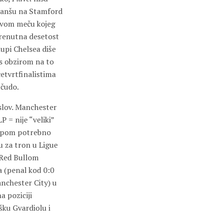
evanšu na Stamford
 prvom meču kojeg
trenutna desetost
lupi Chelsea diše
 s obzirom na to
etvrtfinalistima
 čudo.
aslov. Manchester
 = nije “veliki”
shipom potrebno
u za tron u Ligue
 Red Bullom
a (penal kod 0:0
anchester City) u
a poziciji
šku Gvardiolu i