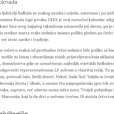
doknada
ljubitelji fudbala su svakog utorka i srijede, natenane i po isti
osmine finala Lige prvaka. UEFA je ovaj
razvučeni
kalendar odig
aut faze svog najjačeg takmičenja ustanovila još davno, pa je 
do sredine marta svake sedmice imamo priliku gledati po četiri
već stvar navike i tradicije.
je večeri u svakoj od prethodne četiri sedmice bile prilike za bu
, nudile su šansu i obnavljanju starih prijateljstava koja uključ
k, domaćinstva gdje se
zamahivanju
najboljih svjetskih fudbale
dgovoriti reprezentativnom LP sofrom u vlastitoj režiji. Tu g
, potezali čaše, listili desert. Nekoć. Sada ‘koć. Valjda se čovje
ecenija života i ‘dbale, a onome što najpopularniju igru tek ovl
prvaka, zapravo, već odavno nema ništa novo. “Uvijek pobjeđuju i o
ć Marsonije, koji bi da drvi o nečemu trećem. Ili možda četvrt
rivilegije