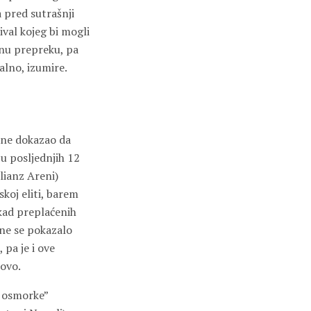
 pred sutrašnji
ival kojeg bi mogli
lnu prepreku, pa
alno, izumire.
zone dokazao da
 u posljednjih 12
lianz Areni)
koj eliti, barem
tkad preplaćenih
one se pokazalo
pa je i ove
novo.
e osmorke”