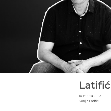
Latifi
16. marta 2023.
Sanjin Latifić