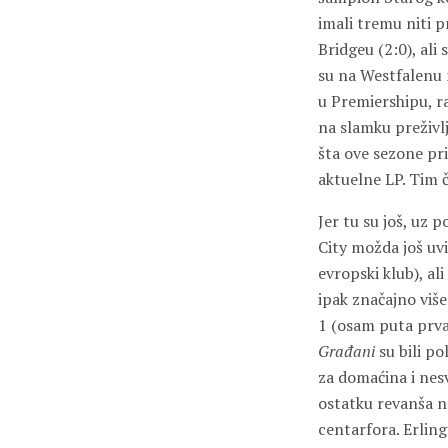
imali tremu niti 
Bridgeu (2:0), ali
su na Westfalenu 
u Premiershipu, ra
na slamku preživlj
šta ove sezone pr
aktuelne LP. Tim č
Jer tu su još, uz 
City možda još uvi
evropski klub), al
ipak značajno više
1 (osam puta prva
Građani
su bili po
za domaćina i nesv
ostatku revanša n
centarfora. Erlin