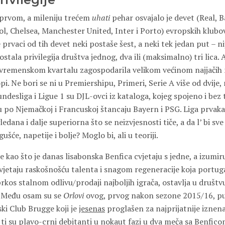
'tprvom, a mileniju trećem
uhati
pehar osvajalo je devet (Real, 
ol, Chelsea, Manchester United, Inter i Porto) evropskih klubo
 prvaci od tih devet neki postaše šest, a neki tek jedan put – nij
stala privilegija društva jednog, dva ili (maksimalno) tri lica. A
 vremenskom kvartalu zagospodarila velikom većinom najjačih
i. Ne bori se ni u Premiershipu, Primeri, Serie A više od dvije
undesliga i Ligue 1 su DJL-ovci iz kataloga, kojeg spojeno i bez
 po Njemačkoj i Francuskoj štancaju Bayern i PSG. Liga prvaka je
edana i dalje superiorna što se neizvjesnosti tiče, a da l’ bi sv
gušće, napetije i bolje? Moglo bi, ali u teoriji.
pe kao što je danas lisabonska Benfica cvjetaju s jedne, a izumi
Cvjetaju raskošnošću talenta i snagom regeneracije koja portug
rkos stalnom odlivu/prodaji najboljih igrača, ostavlja u društvu
. Među osam su se
Orlovi
ovog, prvog nakon sezone 2015/16, put
ski Club Brugge koji je
jesenas
proglašen za najprijatnije izne
 ti su plavo-crni debitanti u nokaut fazi u dva meča sa Benfic