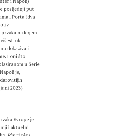
nter i Napoli)
e posljednji put
ma i Porta (dva
rotiv
ge prvaka na kojem
 višestruki
bno dokazivati
e. I oni što
plasiranom u Serie
Napoli je,
darovitijih
 juni 2023)
rvaka Evrope je
iji i aktuelni
ako,
Plavci
nisu