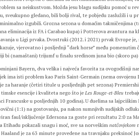
problem sa neiskustvom. Možda jesu blagu sudijsku pomoć u r
 su, sveukupno gledano, bili bolji rival, te pobjedu zaslužili i u
minimalno izgubili. Grozna sezona u domaćim takmičenjima (
na eliminacija iz FA i Carabao kupa) i Potterova avantura na k
avanja u Ligi prvaka. Dvostruki (2012. i 2021) prvak Evrope je,
ikazuje, vjerovatno i posljednji “dark horse” među pomenutim č
iji bi (namaštani) trijumf u finalu sredinom juna bio (skoro pa)
pominjani Bayern, dva velika i najveća favorita za ovogodišnji n
jek ima isti problem kao Paris Saint-Germain (nema osvojenu LP
i je za haranje (četiri titule u posljednjih pet sezona) Premier
 timske esencije i kvaliteta nego što je
Les Rouge-et-Bleu
trebaj
ci Francuske u posljednjih 10 godina). U duelima sa lajpciškim
lovični (1:1) na gostovanju, pa nakon sumnjivih sudijskih odluk
iran faul/isključenje Edersona za goste pri rezultatu 2:0 za M
a Etihadu pokazali snagu i moć, sve sa norveškim
natčovjekom
n
g Haaland je za 63 minute provedene na travnjaku preksinoć Jo