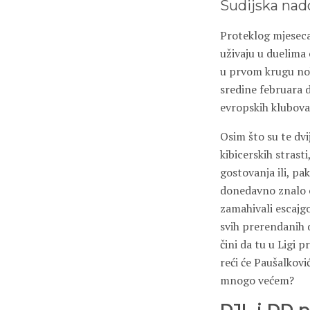
Sudijska na
Proteklog mjeseca 
uživaju u duelima 
u prvom krugu nok
sredine februara 
evropskih klubova 
Osim što su te dvi
kibicerskih strasti
gostovanja ili, pa
donedavno znalo o
zamahivali escajgom
svih prerendanih d
čini da tu u Ligi 
reći će Paušalkovi
mnogo većem?
DJL i DD p