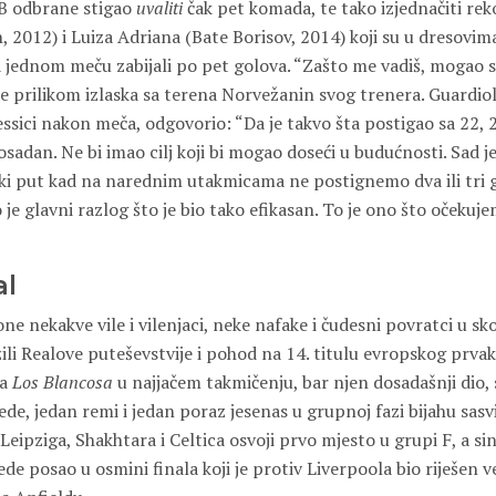
RB odbrane stigao
uvaliti
čak pet komada, te tako izjednačiti rek
 2012) i Luiza Adriana (Bate Borisov, 2014) koji su u dresovim
 jednom meču zabijali po pet golova. “Zašto me vadiš, mogao s
 je prilikom izlaska sa terena Norvežanin svog trenera. Guardiola
ssici nakon meča, odgovorio: “Da je takvo šta postigao sa 22, 
osadan. Ne bi imao cilj koji bi mogao doseći u budućnosti. Sad j
aki put kad na narednim utakmicama ne postignemo dva ili tri g
o je glavni razlog što je bio tako efikasan. To je ono što očekuj
al
ne nekakve vile i vilenjaci, neke nafake i čudesni povratci u s
žili Realove puteševstvije i pohod na 14. titulu evropskog prvak
ja
Los Blancosa
u najjačem takmičenju, bar njen dosadašnji dio, 
jede, jedan remi i jedan poraz jesenas u grupnoj fazi bijahu sasv
Leipziga, Shakhtara i Celtica osvoji prvo mjesto u grupi F, a s
vede posao u osmini finala koji je protiv Liverpoola bio riješen