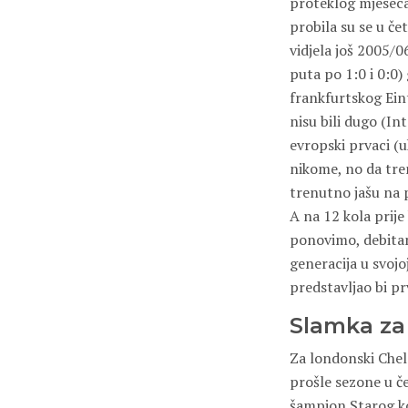
proteklog mjeseca 
probila su se u če
vidjela još 2005/0
puta po 1:0 i 0:0) 
frankfurtskog Eint
nisu bili dugo (In
evropski prvaci (u
nikome, no da tren
trenutno jašu na 
A na 12 kola prije
ponovimo, debitant
generacija u svojo
predstavljao bi pr
Slamka za
Za londonski Chel
prošle sezone u če
šampion Starog ko