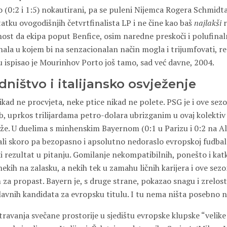
 (0:2 i 1:5) nokautirani, pa se puleni Nijemca Rogera Schmidta
atku ovogodišnjih četvrtfinalista LP i ne čine kao baš
najlakši
r
nost da ekipa poput Benfice, osim naredne preskoči i polufina
nala u kojem bi na senzacionalan način mogla i trijumfovati, re
u ispisao je Mourinhov Porto još tamo, sad već davne, 2004.
ništvo i italijansko osvježenje
ikad ne procvjeta, neke ptice nikad ne polete. PSG je i ove se
ub, uprkos trilijardama petro-dolara ubrizganim u ovaj kolektiv
ože. U duelima s minhenskim Bayernom (0:1 u Parizu i 0:2 na Al
ali skoro pa bezopasno i apsolutno nedoraslo evropskoj fudbals
ki rezultat u pitanju. Gomilanje nekompatibilnih, ponešto i ka
 nekih na zalasku, a nekih tek u zamahu ličnih karijera i ove sez
 propast. Bayern je, s druge strane, pokazao snagu i zrelost, 
lavnih kandidata za evropsku titulu. I tu nema ništa posebno 
travanja svečane prostorije u sjedištu evropske klupske “velik