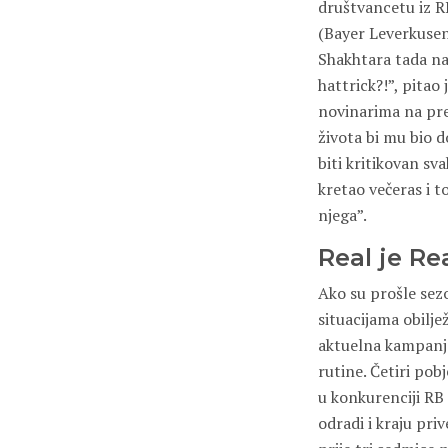
društvancetu iz 
(Bayer Leverkusen,
Shakhtara tada na
hattrick?!”, pitao
novinarima na pre
života bi mu bio d
biti kritikovan sv
kretao večeras i t
njega”.
Real je Re
Ako su prošle sezo
situacijama obilje
aktuelna kampan
rutine. Četiri pob
u konkurenciji RB 
odradi i kraju pri