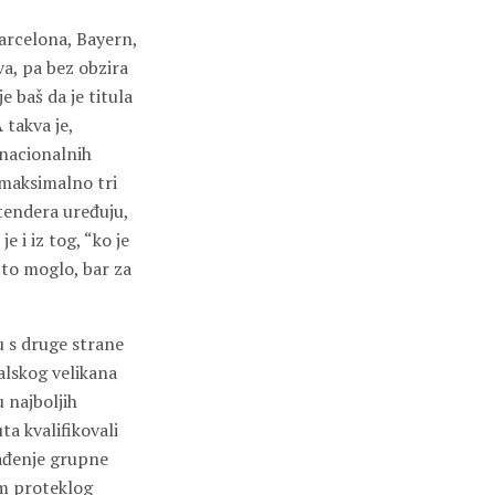
Barcelona, Bayern,
va, pa bez obzira
e baš da je titula
 takva je,
 nacionalnih
, maksimalno tri
 tendera uređuju,
 i iz tog, “ko je
e to moglo, bar za
ru s druge strane
alskog velikana
 najboljih
a kvalifikovali
nađenje grupne
om proteklog