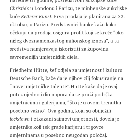
naredne tri godine, posredstvom aukcijske kuće
Christie's
u Londonu i Parizu, te minhenske aukcijske
kuće
Ketterer Kunst
. Prva prodaja je planirana za 22.
oktobar, u Parizu. Predstavnici banke kažu kako
očekuju da prodaja osigura profit koji se kreće “oko
nižeg dvoznamenkastog milionskog iznosa”, a ta
sredstva namjeravaju iskoristiti za kupovinu
savremenijih umjetničkih djela.
Friedhelm Hütte, šef odjela za umjetnost i kulturu
Deutsche Bank, kaže da je njihov cilj fokusiranje na
“nove umjetničke talente”. Hütte kaže da je ovaj
potez ujedno i dio napora da se pruži podrška
umjetnicima i galerijama, “što je u ovom trenutku
posebno važno”. Ova godina, koju su obilježili
lockdown
i otkazani sajmovi umjetnosti, dovela je
umjetnike koji tek grade karijeru i trgovce
umjetninama u posebno neugodan položaj.