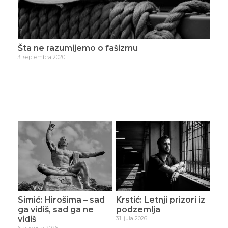
iče
Šta ne razumijemo o fašizmu
Hra
3. septembra 2020.
9. se
Simić: Hirošima – sad
Krstić: Letnji prizori iz
ga vidiš, sad ga ne
podzemlja
vidiš
31. jula 2026.