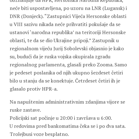
obznanjuje da HPR, Hersonska Narodna Republika,
neće biti uspostavljena, po uzoru na LNR (Lugansk) i
DNR (Donjeck). “Zastupnici Vijeća Hersonske oblasti
u VIII sazivu nikada neće prihvatiti pokušaje da se
ustanovi ‘narodna republika’ na teritoriji Hersonske
oblasti, te da se dio Ukrajine pripoji.” Zastupnik u
regionalnom vijeću Jurij Sobolevski objasnio je kako
su, budući da je ruska vojska okupirala zgradu
regionalnog parlamenta, glasali preko Zooma. Samo
je pedeset poslanika od njih ukupno šezdeset četiri
bilo u stanju da se konektuje. Četrdeset četiri ih je
glasalo protiv HPR-a.
Na napuštenim administrativnim zdanjima vijore se
ruske zastave.
Policijski sat počinje u 20:00 i završava u 6:00.
U redovima pred bankomatima čeka se i po dva sata.
Trolejbusi voze besplatno.