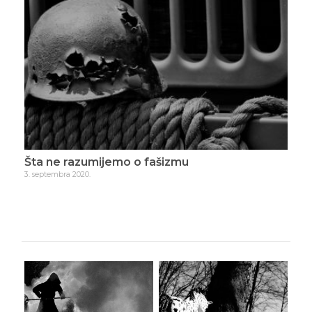
iče
Šta ne razumijemo o fašizmu
Hra
3. septembra 2020.
9. se