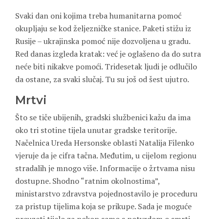
Svaki dan oni kojima treba humanitarna pomoć
okupljaju se kod željezničke stanice. Paketi stižu iz
Rusije – ukrajinska pomoć nije dozvoljena u gradu.
Red danas izgleda kratak: već je oglašeno da do sutra
neće biti nikakve pomoći. Tridesetak ljudi je odlučilo
da ostane, za svaki slučaj. Tu su još od šest ujutro.
Mrtvi
Što se tiče ubijenih, gradski službenici kažu da ima
oko tri stotine tijela unutar gradske teritorije.
Načelnica Ureda Hersonske oblasti Natalija Filenko
vjeruje da je cifra tačna. Međutim, u cijelom regionu
stradalih je mnogo više. Informacije o žrtvama nisu
dostupne. Shodno “ratnim okolnostima”,
ministarstvo zdravstva pojednostavilo je proceduru
za pristup tijelima koja se prikupe. Sada je moguće