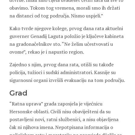
utvrde. Imali smo cijela dvadeset četiri sata da sve to
obavimo. Tokom tog vremena, morali smo ih držati
na distanci od tog područja. Nismo uspjeli.”
Kako tvrde njegove kolege, prvog dana rata aktuelni
guverner Genadij Laguta položio je ključeve kabineta
na gradonačelnikov sto. “Ne želim učestvovati u
ovome”, rekao je i napustio region.
Zajedno s njim, prvog dana rata, otišli su takođe
policija, tužioci i sudski administratori. Kasnije su
sigurnosni organi izvršili evakuaciju na tom području.
Grad
“Ratna uprava” grada zaposjela je vijećnicu
Hersonske oblasti. Civili nisu obaviješteni da su
postavljeni novi, ratni službenici, a nisu objavljena
čak ni njihova imena. Nepotpisana informacija o