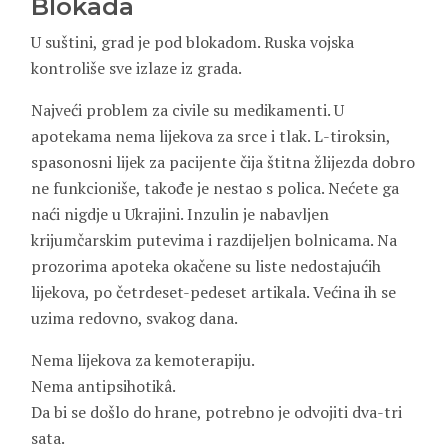
Blokada
U suštini, grad je pod blokadom. Ruska vojska
kontroliše sve izlaze iz grada.
Najveći problem za civile su medikamenti. U
apotekama nema lijekova za srce i tlak. L-tiroksin,
spasonosni lijek za pacijente čija štitna žlijezda dobro
ne funkcioniše, takođe je nestao s polica. Nećete ga
naći nigdje u Ukrajini. Inzulin je nabavljen
krijumčarskim putevima i razdijeljen bolnicama. Na
prozorima apoteka okačene su liste nedostajućih
lijekova, po četrdeset-pedeset artikala. Većina ih se
uzima redovno, svakog dana.
Nema lijekova za kemoterapiju.
Nema antipsihotikâ.
Da bi se došlo do hrane, potrebno je odvojiti dva-tri
sata.