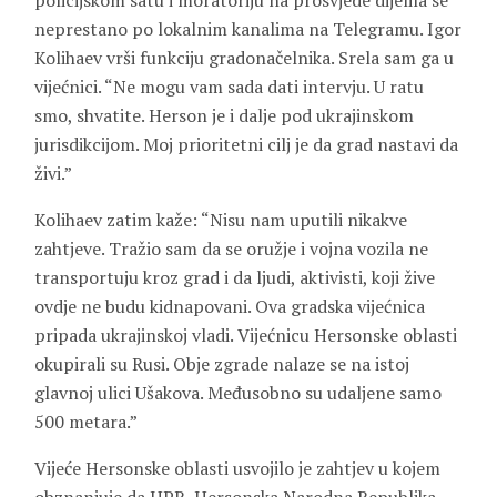
policijskom satu i moratoriju na prosvjede dijelila se
neprestano po lokalnim kanalima na Telegramu. Igor
Kolihaev vrši funkciju gradonačelnika. Srela sam ga u
vijećnici. “Ne mogu vam sada dati intervju. U ratu
smo, shvatite. Herson je i dalje pod ukrajinskom
jurisdikcijom. Moj prioritetni cilj je da grad nastavi da
živi.”
Kolihaev zatim kaže: “Nisu nam uputili nikakve
zahtjeve. Tražio sam da se oružje i vojna vozila ne
transportuju kroz grad i da ljudi, aktivisti, koji žive
ovdje ne budu kidnapovani. Ova gradska vijećnica
pripada ukrajinskoj vladi. Vijećnicu Hersonske oblasti
okupirali su Rusi. Obje zgrade nalaze se na istoj
glavnoj ulici Ušakova. Međusobno su udaljene samo
500 metara.”
Vijeće Hersonske oblasti usvojilo je zahtjev u kojem