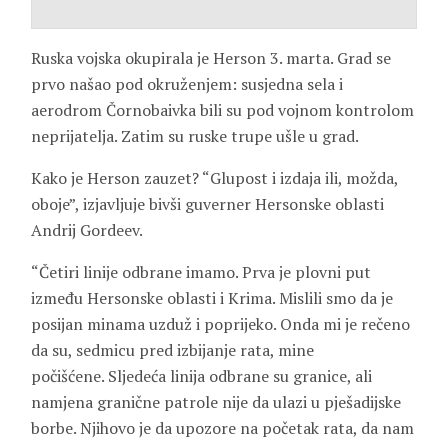
Ruska vojska okupirala je Herson 3. marta. Grad se
prvo našao pod okruženjem: susjedna sela i
aerodrom Čornobaivka bili su pod vojnom kontrolom
neprijatelja. Zatim su ruske trupe ušle u grad.
Kako je Herson zauzet? “Glupost i izdaja ili, možda,
oboje”, izjavljuje bivši guverner Hersonske oblasti
Andrij Gordeev.
“Četiri linije odbrane imamo. Prva je plovni put
između Hersonske oblasti i Krima. Mislili smo da je
posijan minama uzduž i poprijeko. Onda mi je rečeno
da su, sedmicu pred izbijanje rata, mine
počišćene. Sljedeća linija odbrane su granice, ali
namjena granične patrole nije da ulazi u pješadijske
borbe. Njihovo je da upozore na početak rata, da nam