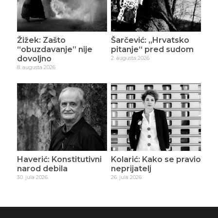
Žižek: Zašto
Šarčević: „Hrvatsko
“obuzdavanje” nije
pitanje“ pred sudom
dovoljno
2. augusta 2026.
8. augusta 2026.
Haverić: Konstitutivni
Kolarić: Kako se pravio
narod debila
neprijatelj
30. jula 2026.
26. jula 2026.