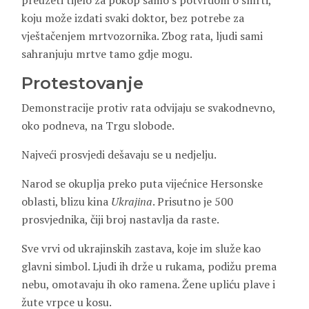
preuzeti tijelo za pokop samo s potvrdom o smrti,
koju može izdati svaki doktor, bez potrebe za
vještačenjem mrtvozornika. Zbog rata, ljudi sami
sahranjuju mrtve tamo gdje mogu.
Protestovanje
Demonstracije protiv rata odvijaju se svakodnevno,
oko podneva, na Trgu slobode.
Najveći prosvjedi dešavaju se u nedjelju.
Narod se okuplja preko puta vijećnice Hersonske
oblasti, blizu kina
Ukrajina
. Prisutno je 500
prosvjednika, čiji broj nastavlja da raste.
Sve vrvi od ukrajinskih zastava, koje im služe kao
glavni simbol. Ljudi ih drže u rukama, podižu prema
nebu, omotavaju ih oko ramena. Žene upliću plave i
žute vrpce u kosu.