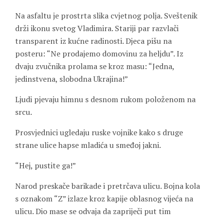
Na asfaltu je prostrta slika cvjetnog polja. Sveštenik
drži ikonu svetog Vladimira. Stariji par razvlači
transparent iz kućne radinosti. Djeca pišu na
posteru: “Ne prodajemo domovinu za heljdu”. Iz
dvaju zvučnika prolama se kroz masu: “Jedna,
jedinstvena, slobodna Ukrajina!”
Ljudi pjevaju himnu s desnom rukom položenom na
srcu.
Prosvjednici ugledaju ruske vojnike kako s druge
strane ulice hapse mladića u smeđoj jakni.
“Hej, pustite ga!”
Narod preskače barikade i pretrčava ulicu. Bojna kola
s oznakom “Z” izlaze kroz kapije oblasnog vijeća na
ulicu. Dio mase se odvaja da zapriječi put tim