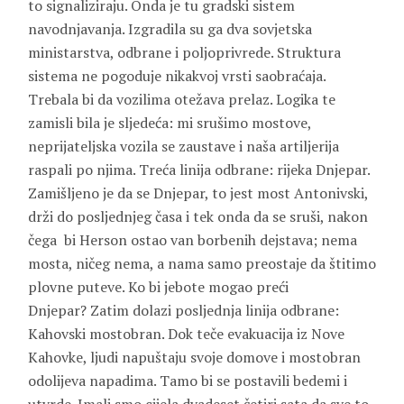
to signaliziraju. Onda je tu gradski sistem
navodnjavanja. Izgradila su ga dva sovjetska
ministarstva, odbrane i poljoprivrede. Struktura
sistema ne pogoduje nikakvoj vrsti saobraćaja.
Trebala bi da vozilima otežava prelaz. Logika te
zamisli bila je sljedeća: mi srušimo mostove,
neprijateljska vozila se zaustave i naša artiljerija
raspali po njima. Treća linija odbrane: rijeka Dnjepar.
Zamišljeno je da se Dnjepar, to jest most Antonivski,
drži do posljednjeg časa i tek onda da se sruši, nakon
čega bi Herson ostao van borbenih dejstava; nema
mosta, ničeg nema, a nama samo preostaje da štitimo
plovne puteve. Ko bi jebote mogao preći
Dnjepar? Zatim dolazi posljednja linija odbrane:
Kahovski mostobran. Dok teče evakuacija iz Nove
Kahovke, ljudi napuštaju svoje domove i mostobran
odolijeva napadima. Tamo bi se postavili bedemi i