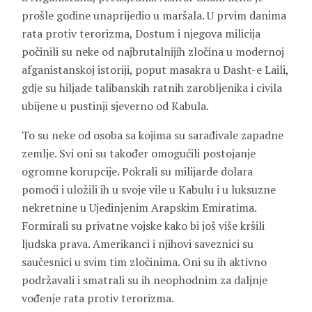
prošle godine unaprijedio u maršala. U prvim danima
rata protiv terorizma, Dostum i njegova milicija
počinili su neke od najbrutalnijih zločina u modernoj
afganistanskoj istoriji, poput masakra u Dasht-e Laili,
gdje su hiljade talibanskih ratnih zarobljenika i civila
ubijene u pustinji sjeverno od Kabula.
To su neke od osoba sa kojima su sarađivale zapadne
zemlje. Svi oni su također omogućili postojanje
ogromne korupcije. Pokrali su milijarde dolara
pomoći i uložili ih u svoje vile u Kabulu i u luksuzne
nekretnine u Ujedinjenim Arapskim Emiratima.
Formirali su privatne vojske kako bi još više kršili
ljudska prava. Amerikanci i njihovi saveznici su
saučesnici u svim tim zločinima. Oni su ih aktivno
podržavali i smatrali su ih neophodnim za daljnje
vođenje rata protiv terorizma.