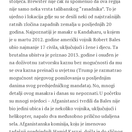
stoljeća. Brewster nije čak ni spomenuo da ova regija
nije samo neka vrsta talibanskog “rasadnika”. To je
ujedno i lokacija gdje su se desili neki od najstrašnijih
ratnih zločina zapadnih zemalja u posljednjih 20
godina. Najpoznatiji je masakr u Kandaharu, u kojem
je u martu 2012. godine američki vojnik Robert Bales
ubio najmanje 17 civila, uključujući i žene i djecu. Ta
brutalna ubistva je priznao 2013. godine i osuđen je
na doživotnu zatvorsku kaznu bez mogućnosti da mu
se ova kazna preinači u uvjetnu (Trump je razmatrao
mogućnost njegovog pomilovanja u posljednjim
danima svog predsjedničkog mandata). No, mnogi
detalji ovog masakra i danas su nepoznati. U početku
su mnogi svjedoci – Afganistanci tvrdili da Bales nije
bio jedini ubica i da je nekoliko vojnika, uključujući i
helikopter, napalo dva međusobno prilično udaljena
sela. Afganistanska komisija, koju je imenovao
tadašnji predsjednik Hamid Karzai, došla je do sličnog