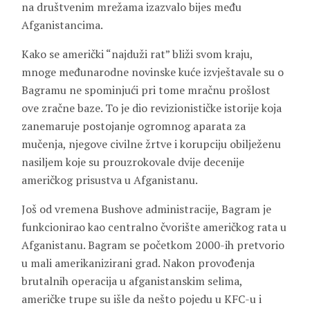
na društvenim mrežama izazvalo bijes među
Afganistancima.
Kako se američki “najduži rat” bliži svom kraju,
mnoge međunarodne novinske kuće izvještavale su o
Bagramu ne spominjući pri tome mračnu prošlost
ove zračne baze. To je dio revizionističke istorije koja
zanemaruje postojanje ogromnog aparata za
mučenja, njegove civilne žrtve i korupciju obilježenu
nasiljem koje su prouzrokovale dvije decenije
američkog prisustva u Afganistanu.
Još od vremena Bushove administracije, Bagram je
funkcionirao kao centralno čvorište američkog rata u
Afganistanu. Bagram se početkom 2000-ih pretvorio
u mali amerikanizirani grad. Nakon provođenja
brutalnih operacija u afganistanskim selima,
američke trupe su išle da nešto pojedu u KFC-u i