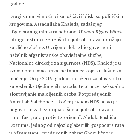
godine.
Drugi sumnjivi moćnici su još živi i bliski su političkim
krugovima. Assadullaha Khaleda, sadašnjeg
afganistanog ministra odbrane,
Human Rights Watch
i druge institucije za zaštitu ljudskih prava optužuju
za slične zločine. U vrijeme dok je bio guverner i
načelnik afganistanske obavještajne službe,
Nacionalne direkcije za sigurnost (NDS), Khaled je u
svom domu imao privatne tamnice koje su služile za
mučenje. On je 2019. godine optužen i za ubistvo tri
zaposlenika Ujedinjenih naroda, te otmice i seksualno
zlostavljanje maloljetnih osoba. Potpredsjednik
Amrullah Salehonce također je vodio NDS, a bio je
odgovoran za bezbrojna kršenja ljudskih prava u
ranoj fazi „rata protiv terorizma“. Abdula Rashida
Dostuma, jednog od najozloglašenijih gospodara rata
u Afganistanu, predsjednik Ashraf Ghani lično je