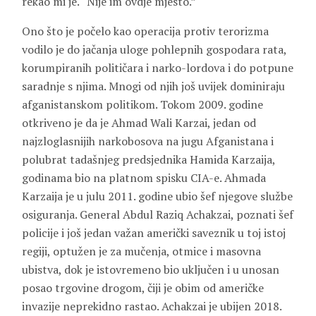
rekao mi je. “Nije im ovdje mjesto.”
Ono što je počelo kao operacija protiv terorizma
vodilo je do jačanja uloge pohlepnih gospodara rata,
korumpiranih političara i narko-lordova i do potpune
saradnje s njima. Mnogi od njih još uvijek dominiraju
afganistanskom politikom. Tokom 2009. godine
otkriveno je da je Ahmad Wali Karzai, jedan od
najzloglasnijih narkobosova na jugu Afganistana i
polubrat tadašnjeg predsjednika Hamida Karzaija,
godinama bio na platnom spisku CIA-e. Ahmada
Karzaija je u julu 2011. godine ubio šef njegove službe
osiguranja. General Abdul Raziq Achakzai, poznati šef
policije i još jedan važan američki saveznik u toj istoj
regiji, optužen je za mučenja, otmice i masovna
ubistva, dok je istovremeno bio uključen i u unosan
posao trgovine drogom, čiji je obim od američke
invazije neprekidno rastao. Achakzai je ubijen 2018.