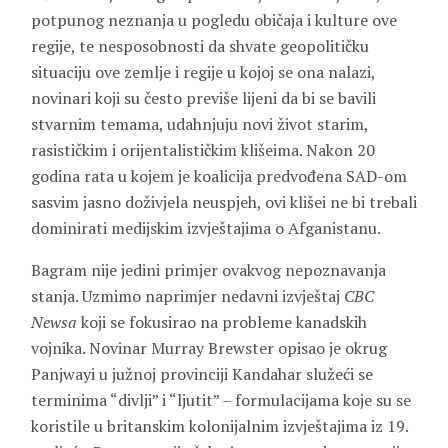
potpunog neznanja u pogledu običaja i kulture ove
regije, te nesposobnosti da shvate geopolitičku
situaciju ove zemlje i regije u kojoj se ona nalazi,
novinari koji su često previše lijeni da bi se bavili
stvarnim temama, udahnjuju novi život starim,
rasističkim i orijentalističkim klišeima. Nakon 20
godina rata u kojem je koalicija predvođena SAD-om
sasvim jasno doživjela neuspjeh, ovi klišei ne bi trebali
dominirati medijskim izvještajima o Afganistanu.
Bagram nije jedini primjer ovakvog nepoznavanja
stanja. Uzmimo naprimjer nedavni izvještaj
CBC
Newsa
koji se fokusirao na probleme kanadskih
vojnika. Novinar Murray Brewster opisao je okrug
Panjwayi u južnoj provinciji Kandahar služeći se
terminima “divlji” i “ljutit” – formulacijama koje su se
koristile u britanskim kolonijalnim izvještajima iz 19.