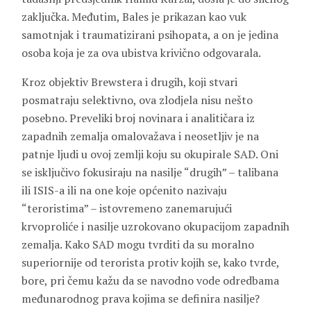
zaključka. Međutim, Bales je prikazan kao vuk
samotnjak i traumatizirani psihopata, a on je jedina
osoba koja je za ova ubistva krivično odgovarala.
Kroz objektiv Brewstera i drugih, koji stvari
posmatraju selektivno, ova zlodjela nisu nešto
posebno. Preveliki broj novinara i analitičara iz
zapadnih zemalja omalovažava i neosetljiv je na
patnje ljudi u ovoj zemlji koju su okupirale SAD. Oni
se isključivo fokusiraju na nasilje “drugih” – talibana
ili ISIS-a ili na one koje općenito nazivaju
“teroristima” – istovremeno zanemarujući
krvoproliće i nasilje uzrokovano okupacijom zapadnih
zemalja. Kako SAD mogu tvrditi da su moralno
superiornije od terorista protiv kojih se, kako tvrde,
bore, pri čemu kažu da se navodno vode odredbama
međunarodnog prava kojima se definira nasilje?