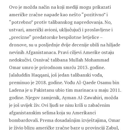
Ovo je možda način na koji mediji mogu prikazati
američke zračne napade kao nešto “pozitivno” i
“potrebno” protiv talibanskog napredovanja. No,
ustvari, američki avioni, uključujući i proslavljene i
„precizne“ predatorske bespilotne letjelice –
dronove, su u posljednje dvije decenije ubili na hiljade
nevinih Afganistanaca. Pravi ciljevi Amerike ostaju
nedokučivi. Osnivač talibana Mullah Mohammad
Omar umro je prirodnom smrću 2013. godine.
Jalaluddin Haqqani, još jedan talibanski vođa,
preminuo je 2018. godine. Vođu Al-Qaede Osamu bin
Ladena je u Pakistanu ubio tim marinaca u maju 2011.
godine. Njegov zamjenik, Ayman Al-Zawahiri, možda
je još uvijek živ. Ovi ljudi se nisu krili u zabačenim
afganistanskim selima koja su Amerikanci
bombardovali. Prema dosadašnjim izvještajima, Omar
je živio blizu američke zračne baze u provinciji Zabul,