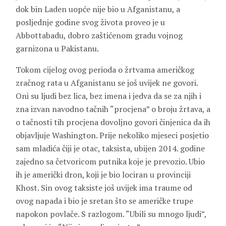
dok bin Laden uopće nije bio u Afganistanu, a
posljednje godine svog života proveo je u
Abbottabadu, dobro zaštićenom gradu vojnog
garnizona u Pakistanu.
Tokom cijelog ovog perioda o žrtvama američkog
zračnog rata u Afganistanu se još uvijek ne govori.
Oni su ljudi bez lica, bez imena i jedva da se za njih i
zna izvan navodno tačnih “procjena” o broju žrtava, a
o tačnosti tih procjena dovoljno govori činjenica da ih
objavljuje Washington. Prije nekoliko mjeseci posjetio
sam mladića čiji je otac, taksista, ubijen 2014. godine
zajedno sa četvoricom putnika koje je prevozio. Ubio
ih je američki dron, koji je bio lociran u provinciji
Khost. Sin ovog taksiste još uvijek ima traume od
ovog napada i bio je sretan što se američke trupe
napokon povlače. S razlogom. “Ubili su mnogo ljudi”,