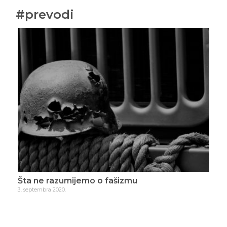
#prevodi
iče
Šta ne razumijemo o fašizmu
Hra
3. septembra 2020.
9. se