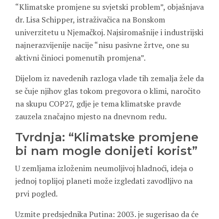
“Klimatske promjene su svjetski problem”, objašnjava
dr. Lisa Schipper, istraživačica na Bonskom
univerzitetu u Njemačkoj. Najsiromašnije i industrijski
najnerazvijenije nacije “nisu pasivne žrtve, one su
aktivni činioci pomenutih promjena”.
Dijelom iz navedenih razloga vlade tih zemalja žele da
se čuje njihov glas tokom pregovora o klimi, naročito
na skupu COP27, gdje je tema klimatske pravde
zauzela značajno mjesto na dnevnom redu.
Tvrdnja: “Klimatske promjene
bi nam mogle donijeti korist”
U zemljama izloženim neumoljivoj hladnoći, ideja o
jednoj toplijoj planeti može izgledati zavodljivo na
prvi pogled.
Uzmite predsjednika Putina: 2003. je sugerisao da će