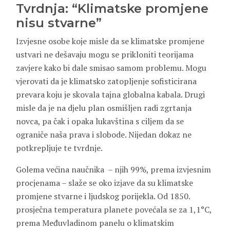
Tvrdnja: “Klimatske promjene
nisu stvarne”
Izvjesne osobe koje misle da se klimatske promjene
ustvari ne dešavaju mogu se prikloniti teorijama
zavjere kako bi dale smisao samom problemu. Mogu
vjerovati da je klimatsko zatopljenje sofisticirana
prevara koju je skovala tajna globalna kabala. Drugi
misle da je na djelu plan osmišljen radi zgrtanja
novca, pa čak i opaka lukavština s ciljem da se
ograniče naša prava i slobode. Nijedan dokaz ne
potkrepljuje te tvrdnje.
Golema većina naučnika – njih 99%, prema izvjesnim
procjenama – slaže se oko izjave da su klimatske
promjene stvarne i ljudskog porijekla. Od 1850.
prosječna temperatura planete povećala se za 1,1°C,
prema Međuvladinom panelu o klimatskim