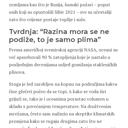
zemljama kao što je Rusija, šumski požari – poput
onih koji su opustošili Sibir 2021 – sve su učestaliji
zato što vrijeme postaje toplije i suše.
Tvrdnja: “Razina mora se ne
podiže, to je samo plima”
Prema američkoj svemirskoj agenciji NASA, oceani su
već apsorbovali 90 % zatopljenja koje je nastalo u
posljednjim decenijama usljed gomilanja stakleničkih
plinova.
Stoga je led zarobljen na kopnu na područjima kakva
čine glečeri počeo da se topi. A kako se voda širi
grijući se, tako je i oceanima porastao volumen u
skladu s povećanjem temperature. Na društvenim
mrežama, često sam nailazio na skeptike klimatskih
promjena kako se rugaju drugima zato što ne