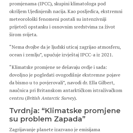
promjenama (IPCC), skupini klimatologa pod
okriljem Ujedinjenih nacija. Kao posljedica, ekstremni
meteorološki fenomeni postali su intenzivniji
prijeteći opstanku i osnovnim sredstvima za život
širom svijeta.
“Nema dvojbe da je ljudski uticaj zagrijao atmosferu,
ocean i zemlju”, upućuje izvještaj IPCC-a iz 2021.
“Klimatske promjene se dešavaju ovdje i sada:
dovoljno je pogledati ovogodišnje ekstremne pojave
da bismo u to povjerovali”, navodi dr. Ella Gilbert,
naučnica pri Britanskom antarktičkom istraživačkom
centru (
British Antarctic Survey
).
Tvrdnja: “Klimatske promjene
su problem Zapada”
Zagrijavanje planete izazvano je emisijama