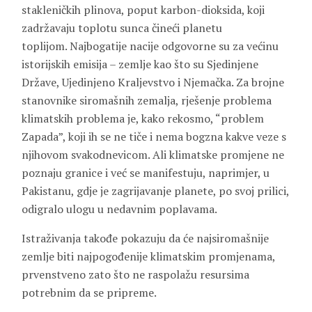
stakleničkih plinova, poput karbon-dioksida, koji
zadržavaju toplotu sunca čineći planetu
toplijom. Najbogatije nacije odgovorne su za većinu
istorijskih emisija – zemlje kao što su Sjedinjene
Države, Ujedinjeno Kraljevstvo i Njemačka. Za brojne
stanovnike siromašnih zemalja, rješenje problema
klimatskih problema je, kako rekosmo, “problem
Zapada”, koji ih se ne tiče i nema bogzna kakve veze s
njihovom svakodnevicom. Ali klimatske promjene ne
poznaju granice i već se manifestuju, naprimjer, u
Pakistanu, gdje je zagrijavanje planete, po svoj prilici,
odigralo ulogu u nedavnim poplavama.
Istraživanja takođe pokazuju da će najsiromašnije
zemlje biti najpogođenije klimatskim promjenama,
prvenstveno zato što ne raspolažu resursima
potrebnim da se pripreme.