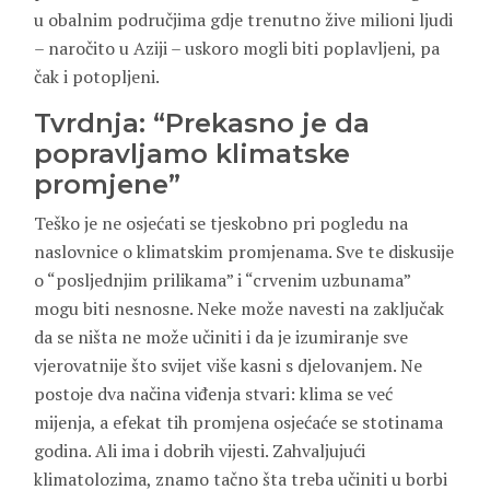
u obalnim područjima gdje trenutno žive milioni ljudi
– naročito u Aziji – uskoro mogli biti poplavljeni, pa
čak i potopljeni.
Tvrdnja: “Prekasno je da
popravljamo klimatske
promjene”
Teško je ne osjećati se tjeskobno pri pogledu na
naslovnice o klimatskim promjenama. Sve te diskusije
o “posljednjim prilikama” i “crvenim uzbunama”
mogu biti nesnosne. Neke može navesti na zaključak
da se ništa ne može učiniti i da je izumiranje sve
vjerovatnije što svijet više kasni s djelovanjem. Ne
postoje dva načina viđenja stvari: klima se već
mijenja, a efekat tih promjena osjećaće se stotinama
godina. Ali ima i dobrih vijesti. Zahvaljujući
klimatolozima, znamo tačno šta treba učiniti u borbi