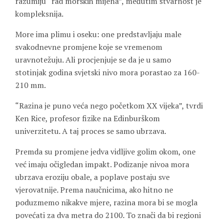
razumiju “rad morskih mijena”, međutim stvarnost je
kompleksnija.
More ima plimu i oseku: one predstavljaju male
svakodnevne promjene koje se vremenom
uravnotežuju. Ali procjenjuje se da je u samo
stotinjak godina svjetski nivo mora porastao za 160-
210 mm.
“Razina je puno veća nego početkom XX vijeka”, tvrdi
Ken Rice, profesor fizike na Edinburškom
univerzitetu. A taj proces se samo ubrzava.
Premda su promjene jedva vidljive golim okom, one
već imaju očigledan impakt. Podizanje nivoa mora
ubrzava eroziju obale, a poplave postaju sve
vjerovatnije. Prema naučnicima, ako hitno ne
poduzmemo nikakve mjere, razina mora bi se mogla
povećati za dva metra do 2100. To znači da bi regioni