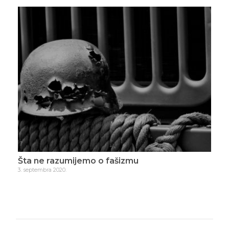
iče
Šta ne razumijemo o fašizmu
Hra
3. septembra 2020.
9. se