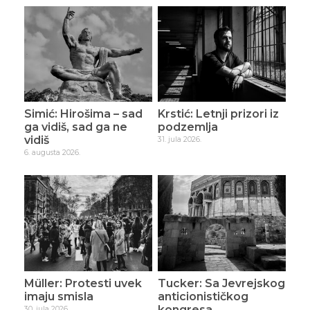
Simić: Hirošima – sad
Krstić: Letnji prizori iz
ga vidiš, sad ga ne
podzemlja
vidiš
31. jula 2026.
6. augusta 2026.
Müller: Protesti uvek
Tucker: Sa Jevrejskog
imaju smisla
anticionističkog
kongresa
30. jula 2026.