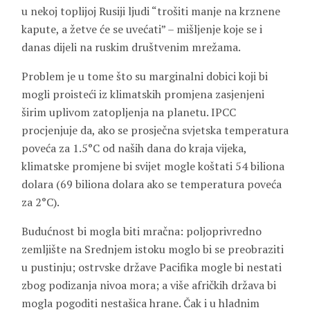
u nekoj toplijoj Rusiji ljudi “trošiti manje na krznene
kapute, a žetve će se uvećati” – mišljenje koje se i
danas dijeli na ruskim društvenim mrežama.
Problem je u tome što su marginalni dobici koji bi
mogli proisteći iz klimatskih promjena zasjenjeni
širim uplivom zatopljenja na planetu. IPCC
procjenjuje da, ako se prosječna svjetska temperatura
poveća za 1.5°C od naših dana do kraja vijeka,
klimatske promjene bi svijet mogle koštati 54 biliona
dolara (69 biliona dolara ako se temperatura poveća
za 2°C).
Budućnost bi mogla biti mračna: poljoprivredno
zemljište na Srednjem istoku moglo bi se preobraziti
u pustinju; ostrvske države Pacifika mogle bi nestati
zbog podizanja nivoa mora; a više afričkih država bi
mogla pogoditi nestašica hrane. Čak i u hladnim