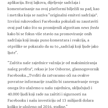
aplikacija. Broj lajkova, dijeljenje sadržaja i
komentarisanje na ovoj platformi bilježili su pad, kao
i metrika koja se naziva “originalni emiteri sadržaja”.
Izvršni rukovodioci Facebooka pokušali su zaustaviti
ovaj pad tako što su promijenili algoritam
news feeda
kako bi se fokus više stavio na promoviranje onih
sadržaja koji imaju puno komentara i reakcija, a
otprilike se pokazalo da su to „sadržaji koji ljude jako
ljute“.
“Zaštita naše zajednice važnija je od maksimiziranja
našeg profita”, rekao je Joe Osborne, glasnogovornik
Facebooka. „Tvrditi da zatvaramo oči na ovakve
povratne informacije značilo bi zanemarivanje svega
onoga što ulažemo u našu zajednicu, uključujući i
40.000 ljudi koji rade na zaštiti i sigurnosti na
Facebooku i našu investiciju od 13 milijardi dolara
koliko je uloženo od 2016. godine.“