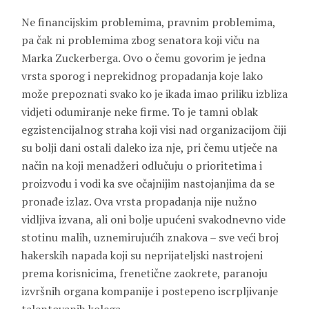
Ne financijskim problemima, pravnim problemima,
pa čak ni problemima zbog senatora koji viču na
Marka Zuckerberga. Ovo o čemu govorim je jedna
vrsta sporog i neprekidnog propadanja koje lako
može prepoznati svako ko je ikada imao priliku izbliza
vidjeti odumiranje neke firme. To je tamni oblak
egzistencijalnog straha koji visi nad organizacijom čiji
su bolji dani ostali daleko iza nje, pri čemu utječe na
način na koji menadžeri odlučuju o prioritetima i
proizvodu i vodi ka sve očajnijim nastojanjima da se
pronađe izlaz. Ova vrsta propadanja nije nužno
vidljiva izvana, ali oni bolje upućeni svakodnevno vide
stotinu malih, uznemirujućih znakova – sve veći broj
hakerskih napada koji su neprijateljski nastrojeni
prema korisnicima, frenetične zaokrete, paranoju
izvršnih organa kompanije i postepeno iscrpljivanje