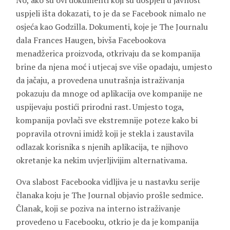
No, ako su ovi dokumenti koji su dospjeli u javnost
uspjeli išta dokazati, to je da se Facebook nimalo ne
osjeća kao Godzilla. Dokumenti, koje je The Journalu
dala Frances Haugen, bivša Facebookova
menadžerica proizvoda, otkrivaju da se kompanija
brine da njena moć i utjecaj sve više opadaju, umjesto
da jačaju, a provedena unutrašnja istraživanja
pokazuju da mnoge od aplikacija ove kompanije ne
uspijevaju postići prirodni rast. Umjesto toga,
kompanija povlači sve ekstremnije poteze kako bi
popravila otrovni imidž koji je stekla i zaustavila
odlazak korisnika s njenih aplikacija, te njihovo
okretanje ka nekim uvjerljivijim alternativama.
Ova slabost Facebooka vidljiva je u nastavku serije
članaka koju je The Journal objavio prošle sedmice.
Članak, koji se poziva na interno istraživanje
provedeno u Facebooku, otkrio je da je kompanija