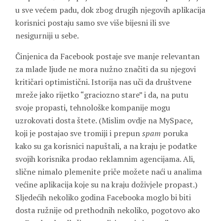
u sve većem padu, dok zbog drugih njegovih aplikacija
korisnici postaju samo sve više bijesni ili sve
nesigurniji u sebe.
Činjenica da Facebook postaje sve manje relevantan
za mlade ljude ne mora nužno značiti da su njegovi
kritičari optimistični. Istorija nas uči da društvene
mreže jako rijetko “graciozno stare” i da, na putu
svoje propasti, tehnološke kompanije mogu
uzrokovati dosta štete. (Mislim ovdje na MySpace,
koji je postajao sve tromiji i prepun
spam
poruka
kako su ga korisnici napuštali, a na kraju je podatke
svojih korisnika prodao reklamnim agencijama. Ali,
slične nimalo plemenite priče možete naći u analima
većine aplikacija koje su na kraju doživjele propast.)
Sljedećih nekoliko godina Facebooka moglo bi biti
dosta ružnije od prethodnih nekoliko, pogotovo ako