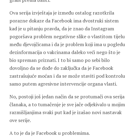
grabi prema banci.
Ova serija izvještaja je između ostalog razotkrila
porazne dokaze da Facebook ima dvostruki sistem
kad je u pitanju pravda, da je znao da Instagram
pogoršava problem negativne slike o vlastitom tijelu
među djevojčicama i da je problem koji ima u pogledu
dezinformacija o vakcinama daleko veći nego što je
bio spreman priznati. I to bi samo po sebi bilo
dovoljno da se dođe do zaključka da je Facebook
zastrašujuće moćan i da se može staviti pod kontrolu
samo putem agresivne intervencije organa vlasti.
No, postoji još jedan način da se protumači ova serija
članaka, a to tumačenje je sve jače odjekivalo u mojim
razmišljanjima svaki put kad je izašao novi nastavak
ove serije.
A to je da je Facebook u problemima.