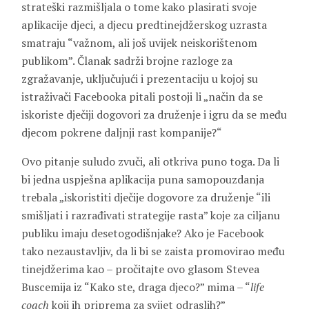
strateški razmišljala o tome kako plasirati svoje
aplikacije djeci, a djecu predtinejdžerskog uzrasta
smatraju “važnom, ali još uvijek neiskorištenom
publikom”. Članak sadrži brojne razloge za
zgražavanje, uključujući i prezentaciju u kojoj su
istraživači Facebooka pitali postoji li „način da se
iskoriste dječiji dogovori za druženje i igru da se među
djecom pokrene daljnji rast kompanije?“
Ovo pitanje suludo zvuči, ali otkriva puno toga. Da li
bi jedna uspješna aplikacija puna samopouzdanja
trebala „iskoristiti dječije dogovore za druženje “ili
smišljati i razrađivati strategije rasta” koje za ciljanu
publiku imaju desetogodišnjake? Ako je Facebook
tako nezaustavljiv, da li bi se zaista promovirao među
tinejdžerima kao – pročitajte ovo glasom Stevea
Buscemija iz “Kako ste, draga djeco?” mima – “
life
coach
koji ih priprema za svijet odraslih?”