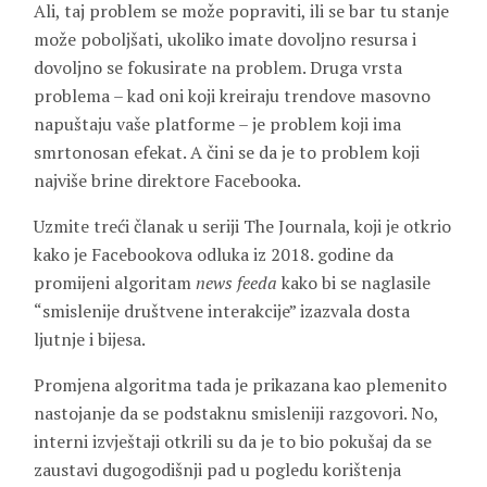
Ali, taj problem se može popraviti, ili se bar tu stanje
može poboljšati, ukoliko imate dovoljno resursa i
dovoljno se fokusirate na problem. Druga vrsta
problema – kad oni koji kreiraju trendove masovno
napuštaju vaše platforme – je problem koji ima
smrtonosan efekat. A čini se da je to problem koji
najviše brine direktore Facebooka.
Uzmite treći članak u seriji The Journala, koji je otkrio
kako je Facebookova odluka iz 2018. godine da
promijeni algoritam
news feeda
kako bi se naglasile
“smislenije društvene interakcije” izazvala dosta
ljutnje i bijesa.
Promjena algoritma tada je prikazana kao plemenito
nastojanje da se podstaknu smisleniji razgovori. No,
interni izvještaji otkrili su da je to bio pokušaj da se
zaustavi dugogodišnji pad u pogledu korištenja