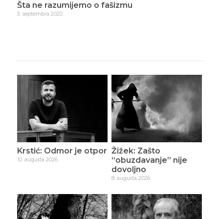
iče
Šta ne razumijemo o fašizmu
Hra
3. septembra 2020.
9. se
Krstić: Odmor je otpor
Žižek: Zašto
“obuzdavanje” nije
10. augusta 2026.
dovoljno
8. augusta 2026.