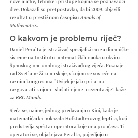
nove alatke, tehnike i pristupe kojima se poznavaoci
dive. Dokazali su pretpostavku, da bi 2009. objavili
rezultat u prestižnom časopisu
Annals of
Mathematics
.
O kakvom je problemu riječ?
Daniel Peralta je istraživač specijaliziran za dinamičke
sisteme na Institutu matematičkih nauka u okviru
Španskog nacionalnog istraživačkog vijeća. Poznaje
rad Svetlane Žitomirskaje, s kojom se susreće na
raznim kongresima. “Uvijek je jako prijatno
razgovarati s njom i slušati njene prezentacije”, kaže
za
BBC Mundo
.
Sjeća se, naime, jednog predavanja u Kini, kada je
matematičarka pokazala Hofstadterovog leptira, koji
predstavlja spektar operatora koje ona proučava. Ti
operatori se, objašnjava Peralta, pojavljuju u