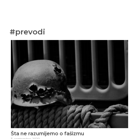
#prevodi
iče
Šta ne razumijemo o fašizmu
Hra