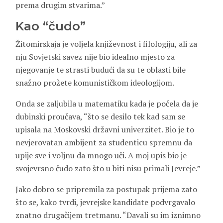
prema drugim stvarima.”
Kao “čudo”
Žitomirskaja je voljela književnost i filologiju, ali za
nju Sovjetski savez nije bio idealno mjesto za
njegovanje te strasti budući da su te oblasti bile
snažno prožete komunističkom ideologijom.
Onda se zaljubila u matematiku kada je počela da je
dubinski proučava, “što se desilo tek kad sam se
upisala na Moskovski državni univerzitet. Bio je to
nevjerovatan ambijent za studenticu spremnu da
upije sve i voljnu da mnogo uči. A moj upis bio je
svojevrsno čudo zato što u biti nisu primali Jevreje.”
Jako dobro se pripremila za postupak prijema zato
što se, kako tvrdi, jevrejske kandidate podvrgavalo
znatno drugačijem tretmanu. “Davali su im iznimno