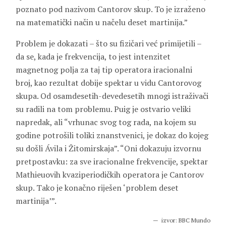
poznato pod nazivom Cantorov skup. To je izraženo
na matematički način u načelu deset martinija.”
Problem je dokazati – što su fizičari već primijetili –
da se, kada je frekvencija, to jest intenzitet
magnetnog polja za taj tip operatora iracionalni
broj, kao rezultat dobije spektar u vidu Cantorovog
skupa. Od osamdesetih-devedesetih mnogi istraživači
su radili na tom problemu. Puig je ostvario veliki
napredak, ali “vrhunac svog tog rada, na kojem su
godine potrošili toliki znanstvenici, je dokaz do kojeg
su došli Ávila i Žitomirskaja”. “Oni dokazuju izvornu
pretpostavku: za sve iracionalne frekvencije, spektar
Mathieuovih kvaziperiodičkih operatora je Cantorov
skup. Tako je konačno riješen ‘problem deset
martinija’”.
izvor:
BBC Mundo