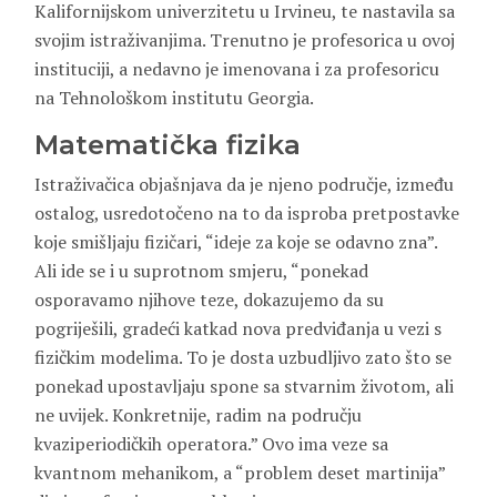
Kalifornijskom univerzitetu u Irvineu, te nastavila sa
svojim istraživanjima. Trenutno je profesorica u ovoj
instituciji, a nedavno je imenovana i za profesoricu
na Tehnološkom institutu Georgia.
Matematička fizika
Istraživačica objašnjava da je njeno područje, između
ostalog, usredotočeno na to da isproba pretpostavke
koje smišljaju fizičari, “ideje za koje se odavno zna”.
Ali ide se i u suprotnom smjeru, “ponekad
osporavamo njihove teze, dokazujemo da su
pogriješili, gradeći katkad nova predviđanja u vezi s
fizičkim modelima. To je dosta uzbudljivo zato što se
ponekad upostavljaju spone sa stvarnim životom, ali
ne uvijek. Konkretnije, radim na području
kvaziperiodičkih operatora.” Ovo ima veze sa
kvantnom mehanikom, a “problem deset martinija”