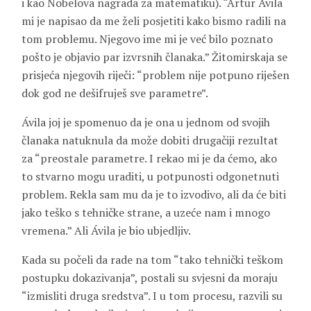
i kao Nobelova nagrada za matematiku). “Artur Ávila
mi je napisao da me želi posjetiti kako bismo radili na
tom problemu. Njegovo ime mi je već bilo poznato
pošto je objavio par izvrsnih članaka.” Žitomirskaja se
prisjeća njegovih riječi: “problem nije potpuno riješen
dok god ne dešifruješ sve parametre”.
Ávila joj je spomenuo da je ona u jednom od svojih
članaka natuknula da može dobiti drugačiji rezultat
za “preostale parametre. I rekao mi je da ćemo, ako
to stvarno mogu uraditi, u potpunosti odgonetnuti
problem. Rekla sam mu da je to izvodivo, ali da će biti
jako teško s tehničke strane, a uzeće nam i mnogo
vremena.” Ali Ávila je bio ubjedljiv.
Kada su počeli da rade na tom “tako tehnički teškom
postupku dokazivanja”, postali su svjesni da moraju
“izmisliti druga sredstva”. I u tom procesu, razvili su