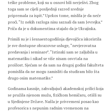
teške probleme, koji su u osnovi bili nerješivi. Zbog
toga sam se cijeli posljednji razred srednje
pripremala za ispit.” Uprkos tome, mislila je da neće
proći. “Iz nekih razloga nisu saznali da sam Jevrejka.”
Priča da je u dokumentima stajalo da je Ukrajinka.
Primili su je i šesnaestogodišnja djevojčica iskoristila
je sve dostupne obrazovne usluge, “nevjerovatna
predavanja i seminare”. “Istinski sam se zaljubila u
matematiku i nikad se više nisam osvrtala na
prošlost. Sjećam se da sam na drugoj godini fakulteta
pomislila da ne mogu zamisliti da studiram bilo šta
drugo osim matematike.”
Godinama kasnije, zahvaljujući akademskoj prilici koja
se pružila njenom mužu, fizičkom hemičaru, otišli su
u Sjedinjene Države. Našla je privremeni posao kao
profesorica s nepunim radnim vremenom na