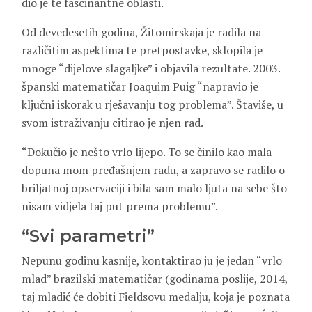
dio je te fascinantne oblasti.
Od devedesetih godina, Žitomirskaja je radila na
različitim aspektima te pretpostavke, sklopila je
mnoge “dijelove slagaljke” i objavila rezultate. 2003.
španski matematičar Joaquim Puig “napravio je
ključni iskorak u rješavanju tog problema”. Štaviše, u
svom istraživanju citirao je njen rad.
“Dokučio je nešto vrlo lijepo. To se činilo kao mala
dopuna mom pređašnjem radu, a zapravo se radilo o
briljatnoj opservaciji i bila sam malo ljuta na sebe što
nisam vidjela taj put prema problemu”.
“Svi parametri”
Nepunu godinu kasnije, kontaktirao ju je jedan “vrlo
mlad” brazilski matematičar (godinama poslije, 2014,
taj mladić će dobiti Fieldsovu medalju, koja je poznata