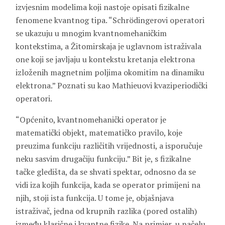
izvjesnim modelima koji nastoje opisati fizikalne
fenomene kvantnog tipa. “Schrödingerovi operatori
se ukazuju u mnogim kvantnomehaničkim
kontekstima, a Žitomirskaja je uglavnom istraživala
one koji se javljaju u kontekstu kretanja elektrona
izloženih magnetnim poljima okomitim na dinamiku
elektrona.” Poznati su kao Mathieuovi kvaziperiodički
operatori.
“Općenito, kvantnomehanički operator je
matematički objekt, matematičko pravilo, koje
preuzima funkciju različitih vrijednosti, a isporučuje
neku sasvim drugačiju funkciju.” Bit je, s fizikalne
tačke gledišta, da se shvati spektar, odnosno da se
vidi iza kojih funkcija, kada se operator primijeni na
njih, stoji ista funkcija. U tome je, objašnjava
istraživač, jedna od krupnih razlika (pored ostalih)
između klasične i kvantne fizike. Na primjer, u načelu,