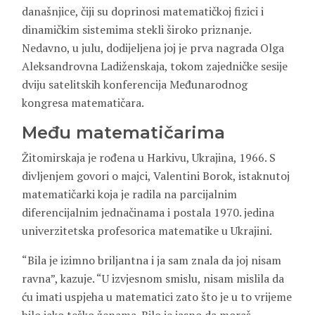
današnjice, čiji su doprinosi matematičkoj fizici i
dinamičkim sistemima stekli široko priznanje.
Nedavno, u julu, dodijeljena joj je prva nagrada Olga
Aleksandrovna Ladiženskaja, tokom zajedničke sesije
dviju satelitskih konferencija Međunarodnog
kongresa matematičara.
Među matematičarima
Žitomirskaja je rođena u Harkivu, Ukrajina, 1966. S
divljenjem govori o majci, Valentini Borok, istaknutoj
matematičarki koja je radila na parcijalnim
diferencijalnim jednačinama i postala 1970. jedina
univerzitetska profesorica matematike u Ukrajini.
“Bila je izimno briljantna i ja sam znala da joj nisam
ravna”, kazuje. “U izvjesnom smislu, nisam mislila da
ću imati uspjeha u matematici zato što je u to vrijeme