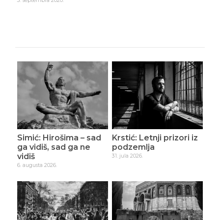
3. septembra 2020.
9. se
Simić: Hirošima – sad
Krstić: Letnji prizori iz
ga vidiš, sad ga ne
podzemlja
vidiš
31. jula 2026.
6. augusta 2026.