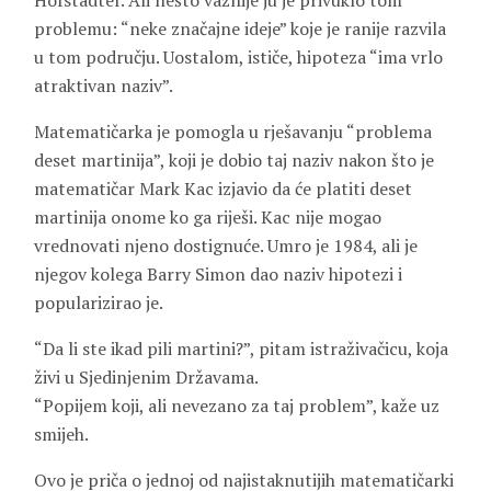
Hofstadter. Ali nešto važnije ju je privuklo tom
problemu: “neke značajne ideje” koje je ranije razvila
u tom području. Uostalom, ističe, hipoteza “ima vrlo
atraktivan naziv”.
Matematičarka je pomogla u rješavanju “problema
deset martinija”, koji je dobio taj naziv nakon što je
matematičar Mark Kac izjavio da će platiti deset
martinija onome ko ga riješi. Kac nije mogao
vrednovati njeno dostignuće. Umro je 1984, ali je
njegov kolega Barry Simon dao naziv hipotezi i
popularizirao je.
“Da li ste ikad pili martini?”, pitam istraživačicu, koja
živi u Sjedinjenim Državama.
“Popijem koji, ali nevezano za taj problem”, kaže uz
smijeh.
Ovo je priča o jednoj od najistaknutijih matematičarki