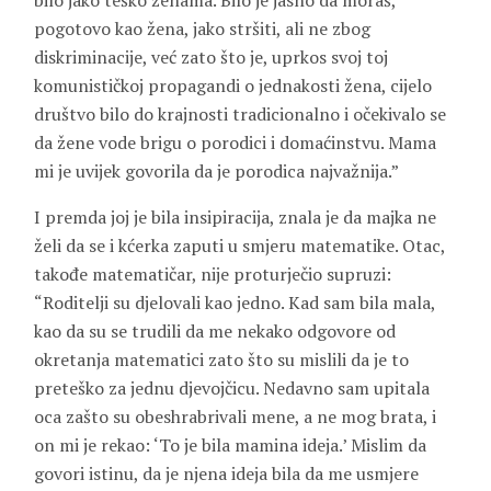
bilo jako teško ženama. Bilo je jasno da moraš,
pogotovo kao žena, jako stršiti, ali ne zbog
diskriminacije, već zato što je, uprkos svoj toj
komunističkoj propagandi o jednakosti žena, cijelo
društvo bilo do krajnosti tradicionalno i očekivalo se
da žene vode brigu o porodici i domaćinstvu. Mama
mi je uvijek govorila da je porodica najvažnija.”
I premda joj je bila insipiracija, znala je da majka ne
želi da se i kćerka zaputi u smjeru matematike. Otac,
takođe matematičar, nije proturječio supruzi:
“Roditelji su djelovali kao jedno. Kad sam bila mala,
kao da su se trudili da me nekako odgovore od
okretanja matematici zato što su mislili da je to
preteško za jednu djevojčicu. Nedavno sam upitala
oca zašto su obeshrabrivali mene, a ne mog brata, i
on mi je rekao: ‘To je bila mamina ideja.’ Mislim da
govori istinu, da je njena ideja bila da me usmjere