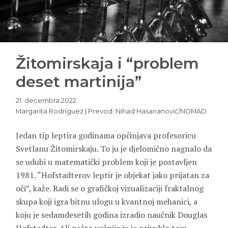
Žitomirskaja i “problem
deset martinija”
21. decembra 2022.
Margarita Rodríguez | Prevod: Nihad Hasananović/NOMAD
Jedan tip leptira godinama opčinjava profesoricu
Svetlanu Žitomirskaju. To ju je djelomično nagnalo da
se udubi u matematički problem koji je postavljen
1981. “Hofstadterov leptir je objekat jako prijatan za
oči”, kaže. Radi se o grafičkoj vizualizaciji fraktalnog
skupa koji igra bitnu ulogu u kvantnoj mehanici, a
koju je sedamdesetih godina izradio naučnik Douglas