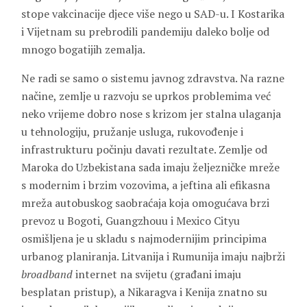
stope vakcinacije djece više nego u SAD-u. I Kostarika
i Vijetnam su prebrodili pandemiju daleko bolje od
mnogo bogatijih zemalja.
Ne radi se samo o sistemu javnog zdravstva. Na razne
načine, zemlje u razvoju se uprkos problemima već
neko vrijeme dobro nose s krizom jer stalna ulaganja
u tehnologiju, pružanje usluga, rukovođenje i
infrastrukturu počinju davati rezultate. Zemlje od
Maroka do Uzbekistana sada imaju željezničke mreže
s modernim i brzim vozovima, a jeftina ali efikasna
mreža autobuskog saobraćaja koja omogućava brzi
prevoz u Bogoti, Guangzhouu i Mexico Cityu
osmišljena je u skladu s najmodernijim principima
urbanog planiranja. Litvanija i Rumunija imaju najbrži
broadband
internet na svijetu (građani imaju
besplatan pristup), a Nikaragva i Kenija znatno su