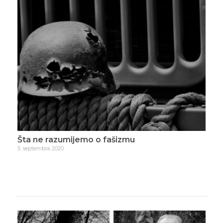
iče
Šta ne razumijemo o fašizmu
Hra
3. septembra 2020.
9. se