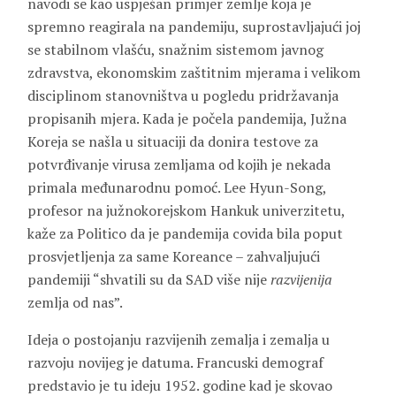
navodi se kao uspješan primjer zemlje koja je
spremno reagirala na pandemiju, suprostavljajući joj
se stabilnom vlašću, snažnim sistemom javnog
zdravstva, ekonomskim zaštitnim mjerama i velikom
disciplinom stanovništva u pogledu pridržavanja
propisanih mjera. Kada je počela pandemija, Južna
Koreja se našla u situaciji da donira testove za
potvrđivanje virusa zemljama od kojih je nekada
primala međunarodnu pomoć. Lee Hyun-Song,
profesor na južnokorejskom Hankuk univerzitetu,
kaže za Politico da je pandemija covida bila poput
prosvjetljenja za same Koreance – zahvaljujući
pandemiji “shvatili su da SAD više nije
razvijenija
zemlja od nas”.
Ideja o postojanju razvijenih zemalja i zemalja u
razvoju novijeg je datuma. Francuski demograf
predstavio je tu ideju 1952. godine kad je skovao