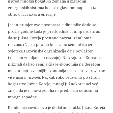
ispred mnogih bogatijih zemalja u izgradnji
energetskih sistema koji se uglavnom napajaju iz
obnovljivih izvora energije.
Jedan primjer ove novonastale dinamike desio se
prošle godine kada je predsjednik Trump insistirao
da se Južna Koreja prestane nazvati ​​zemljom u
razvoju. (Nije u pitanju bila samo semantika jer
Svjetska trgovinska organizacija daje povlašten
tretman zemljama u razvoju). Na kraju su i Koreanci
priznali da kao zemlja čija je ekonomija na desetom
mjestu najrazvijenijih ekonomija na svijetu vjerovatno
više nisu
u razvoju
. No, čak i ako ostavimo po strani
bogatstvo Južne Koreje, mnogi Južnokoreanci već
znaju da je njihova zemlja naprednija u odnosu na
mnoge zapadne.
Pandemija covida ovo je dodatno istakla. Južna Koreja