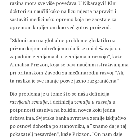
razina mora sve više povećava. U Nikaragvi i Kini
doktori su naučili kako na licu mjesta napraviti i
sastaviti medicinsku opremu koja ne zaostaje za
opremom kupljenom kao već gotov proizvod.
“Skloni smo na globalne probleme gledati kroz
prizmu kojom određujemo da li se oni dešavaju u u
zapadnim zemljama ili u zemljama u razvoju”, kaže
Annalisa Prizzon, koja se bavi naučnim istraživanjima
pri britanskom Zavodu za međunarodni razvoj. “Ali,
ta razlika je sve manje posve jasno razgraničena.”
Dio problema je u tome što se naša definicija
razvijenih zemalja
, i definicija
zemalja u razvoju
u
potpunosti zasniva na količini novca koju jedna
država ima. Svjetska banka svrstava zemlje isključivo
po osnovi dohotka po stanovniku, a “znamo da je taj
pokazatelj nesavršen”, kaže Prizzon. “On nam daje