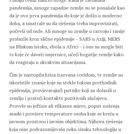
I imaju čemu naučiti druge. Kada je zavladala
pandemija, mnoge zapadne zemlje su se ponašale kao
da je ovo prva pandemija do koje je došlo u moderno
doba, a smatrale su da rješenja treba improvizirati,
počevši od nule. Ali mnoge su zemlje u razvoju i ranije
prolazile kroz slične epidemije – SARS u Aziji, MERS
na Bliskom istoku, ebola u Africi – i one su mogle biti
te koje će davati smjernice, učeći bogatije zemlje kako
da reagiraju u okvakvim situacijama.
Čim je nastupila kriza izazvana covidom, te zemlje su
iskoristile znanje koje su stekle tokom prethodnih
epidemija, provjeravajući putnike koji su dolazili u
zemlju i prateći kontakte pozitivnih slučajeva.
Provele su jeftine ali efikasne mjere, poput nošenja
maski i provjere temperature osoba koje se kreću u
javnom prostoru i javnim objektima. Njihova rješenja
koja nisu podrazumijevala neku visoku tehnologiju u