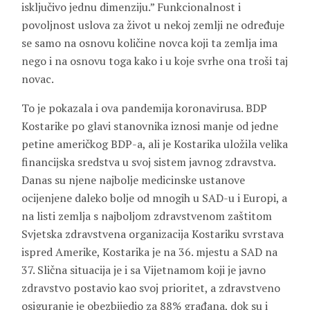
isključivo jednu dimenziju.” Funkcionalnost i
povoljnost uslova za život u nekoj zemlji ne određuje
se samo na osnovu količine novca koji ta zemlja ima
nego i na osnovu toga kako i u koje svrhe ona troši taj
novac.
To je pokazala i ova pandemija koronavirusa. BDP
Kostarike po glavi stanovnika iznosi manje od jedne
petine američkog BDP-a, ali je Kostarika uložila velika
financijska sredstva u svoj sistem javnog zdravstva.
Danas su njene najbolje medicinske ustanove
ocijenjene daleko bolje od mnogih u SAD-u i Europi, a
na listi zemlja s najboljom zdravstvenom zaštitom
Svjetska zdravstvena organizacija Kostariku svrstava
ispred Amerike, Kostarika je na 36. mjestu a SAD na
37. Slična situacija je i sa Vijetnamom koji je javno
zdravstvo postavio kao svoj prioritet, a zdravstveno
osiguranje je obezbijedio za 88% građana, dok su i