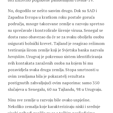
biti izuzetno pogođene pandemijom covida-19.
No, dogodilo se nešto sasvim drugo. Dok su SAD i
Zapadna Evropa u kratkom roku postale goruća
područja, mnoge takozvane zemlje u razvoju spretno
su sprečavale i kontrolirale širenje virusa. Senegal se
dosta rano obavezao da će se za svaku oboljelu osobu
osigurati bolnički krevet. Tajland je reagirao režimom
testiranja širom zemlje koji je Svjetska banka nazvala
herojskim
. Urugvaj je pokrenuo sistem identificiranja
svih kontakata zaraženih osoba na kojem bi mu
pozavidjela svaka druga zemlja. Stopa smrtnosti u
ovim zemljama bila je pokazatelj rezultata
postignutih zahvaljujući ovim naporima: samo 350
slučajeva u Senegalu, 60 na Tajlandu, 98 u Urugvaju.
Nisu sve zemlje u razvoju bile ovako uspješne.
Nekoliko zemalja koje karakteriziraju niski i srednje