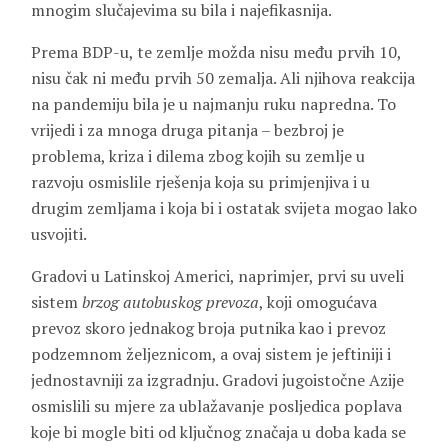
mnogim slučajevima su bila i najefikasnija.
Prema BDP-u, te zemlje možda nisu među prvih 10,
nisu čak ni među prvih 50 zemalja. Ali njihova reakcija
na pandemiju bila je u najmanju ruku napredna. To
vrijedi i za mnoga druga pitanja – bezbroj je
problema, kriza i dilema zbog kojih su zemlje u
razvoju osmislile rješenja koja su primjenjiva i u
drugim zemljama i koja bi i ostatak svijeta mogao lako
usvojiti.
Gradovi u Latinskoj Americi, naprimjer, prvi su uveli
sistem
brzog autobuskog prevoza
, koji omogućava
prevoz skoro jednakog broja putnika kao i prevoz
podzemnom željeznicom, a ovaj sistem je jeftiniji i
jednostavniji za izgradnju. Gradovi jugoistočne Azije
osmislili su mjere za ublažavanje posljedica poplava
koje bi mogle biti od ključnog značaja u doba kada se