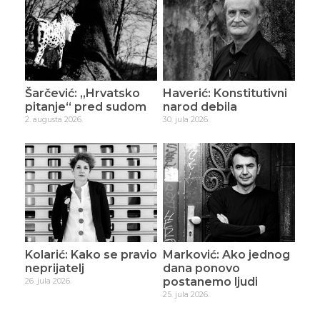
Šarčević: „Hrvatsko
Haverić: Konstitutivni
pitanje“ pred sudom
narod debila
2. augusta 2026.
30. jula 2026.
Kolarić: Kako se pravio
Marković: Ako jednog
neprijatelj
dana ponovo
postanemo ljudi
26. jula 2026.
25. jula 2026.