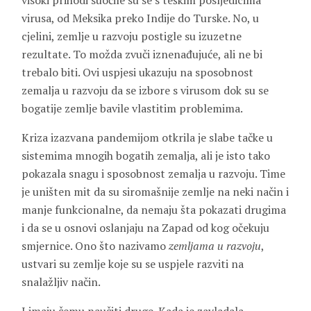
visoki prihodi suočile su se s teškim posljedicima
virusa, od Meksika preko Indije do Turske. No, u
cjelini, zemlje u razvoju postigle su izuzetne
rezultate. To možda zvuči iznenađujuće, ali ne bi
trebalo biti. Ovi uspjesi ukazuju na sposobnost
zemalja u razvoju da se izbore s virusom dok su se
bogatije zemlje bavile vlastitim problemima.
Kriza izazvana pandemijom otkrila je slabe tačke u
sistemima mnogih bogatih zemalja, ali je isto tako
pokazala snagu i sposobnost zemalja u razvoju. Time
je uništen mit da su siromašnije zemlje na neki način i
manje funkcionalne, da nemaju šta pokazati drugima
i da se u osnovi oslanjaju na Zapad od kog očekuju
smjernice. Ono što nazivamo
zemljama u razvoju
,
ustvari su zemlje koje su se uspjele razviti na
snalažljiv način.