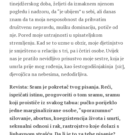
tinejdžerskog doba, željeti da izmaknem njenom
pogledu i nadzoru, da “je ubijem” u sebi, ali danas
znam da ta moja nesposobnost da prihvatim
društvenu nepravdu, mušku dominaciju, potiče od
nje. Pored moje ustrajnosti u spisateljskom
stremljenju. Kad se to uzme u obzir, moje djetinjstvo
je smješteno u relaciju s tri, pa i četiri osobe. Uvijek
nas je pratilo nevidljivo prisustvo moje sestre, koja je
umrla prije mog rođenja, kao šestogodišnjakinja [
sic
],
djevojčica na nebesima, nedodirljiva.
Revista: Sram je pokretač tvog pisanja. Reći,
ispričati istinu, progovoriti o tom sramu, sramu
koji proističe iz svakog tabua: pučko porijeklo
jedne marginalizirane osobe, “sporazumno”
silovanje, abortus, koegzistencija života i smrti,
seksualni odnosi i rak, rastrojstvo koje dolazi s
ljubavnom strašću. Da li je to za tebe pisanje?