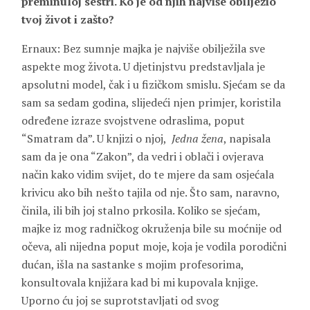
preminuloj sestri. Ko je od njih najviše obilježio
tvoj život i zašto?
Ernaux: Bez sumnje majka je najviše obilježila sve
aspekte mog života. U djetinjstvu predstavljala je
apsolutni model, čak i u fizičkom smislu. Sjećam se da
sam sa sedam godina, slijedeći njen primjer, koristila
određene izraze svojstvene odraslima, poput
“Smatram da”. U knjizi o njoj,
Jedna žena
, napisala
sam da je ona “Zakon”, da vedri i oblači i ovjerava
način kako vidim svijet, do te mjere da sam osjećala
krivicu ako bih nešto tajila od nje. Što sam, naravno,
činila, ili bih joj stalno prkosila. Koliko se sjećam,
majke iz mog radničkog okruženja bile su moćnije od
očeva, ali nijedna poput moje, koja je vodila porodični
dućan, išla na sastanke s mojim profesorima,
konsultovala knjižara kad bi mi kupovala knjige.
Uporno ću joj se suprotstavljati od svog