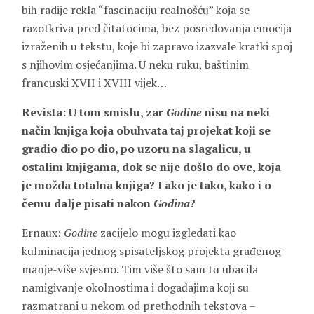
bih radije rekla “fascinaciju realnošću” koja se
razotkriva pred čitatocima, bez posredovanja emocija
izraženih u tekstu, koje bi zapravo izazvale kratki spoj
s njihovim osjećanjima. U neku ruku, baštinim
francuski XVII i XVIII vijek…
Revista: U tom smislu, zar
Godine
nisu na neki
način knjiga koja obuhvata taj projekat koji se
gradio dio po dio, po uzoru na slagalicu, u
ostalim knjigama, dok se nije došlo do ove, koja
je možda totalna knjiga? I ako je tako, kako i o
čemu dalje pisati nakon
Godina
?
Ernaux:
Godine
zacijelo mogu izgledati kao
kulminacija jednog spisateljskog projekta građenog
manje-više svjesno. Tim više što sam tu ubacila
namigivanje okolnostima i događajima koji su
razmatrani u nekom od prethodnih tekstova –