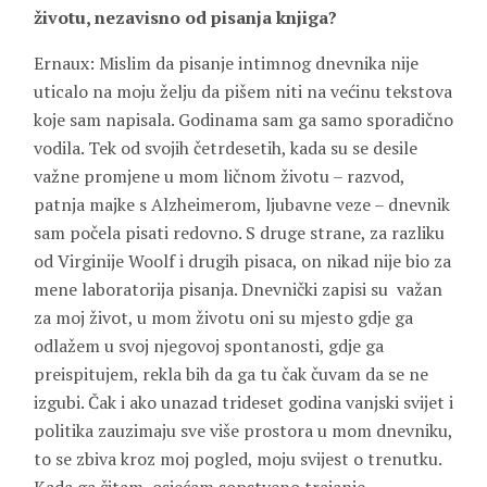
životu, nezavisno od pisanja knjiga?
Ernaux: Mislim da pisanje intimnog dnevnika nije
uticalo na moju želju da pišem niti na većinu tekstova
koje sam napisala. Godinama sam ga samo sporadično
vodila. Tek od svojih četrdesetih, kada su se desile
važne promjene u mom ličnom životu – razvod,
patnja majke s Alzheimerom, ljubavne veze – dnevnik
sam počela pisati redovno. S druge strane, za razliku
od Virginije Woolf i drugih pisaca, on nikad nije bio za
mene laboratorija pisanja. Dnevnički zapisi su važan
za moj život, u mom životu oni su mjesto gdje ga
odlažem u svoj njegovoj spontanosti, gdje ga
preispitujem, rekla bih da ga tu čak čuvam da se ne
izgubi. Čak i ako unazad trideset godina vanjski svijet i
politika zauzimaju sve više prostora u mom dnevniku,
to se zbiva kroz moj pogled, moju svijest o trenutku.