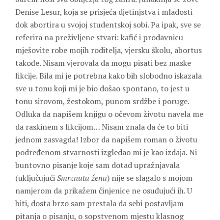
Denise Lesur, koja se prisjeća djetinjstva i mladosti
dok abortira u svojoj studentskoj sobi. Pa ipak, sve se
referira na preživljene stvari: kafić i prodavnicu
mješovite robe mojih roditelja, vjersku školu, abortus
takođe. Nisam vjerovala da mogu pisati bez maske
fikcije. Bila mi je potrebna kako bih slobodno iskazala
sve u tonu koji mi je bio došao spontano, to jest u
tonu sirovom, žestokom, punom srdžbe i poruge.
Odluka da napišem knjigu o očevom životu navela me
da raskinem s fikcijom… Nisam znala da će to biti
jednom zasvagda! Izbor da napišem roman o životu
podređenom stvarnosti izgledao mi je kao izdaja. Ni
buntovno pisanje koje sam dotad upražnjavala
(uključujući
Smrznutu ženu
) nije se slagalo s mojom
namjerom da prikažem činjenice ne osuđujući ih. U
biti, dosta brzo sam prestala da sebi postavljam
pitanja o pisanju, o sopstvenom mjestu klasnog