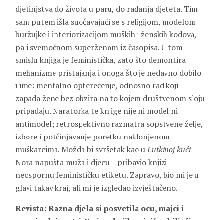
djetinjstva do života u paru, do rađanja djeteta. Tim
sam putem išla suočavajući se s religijom, modelom
buržujke i interiorizacijom muških i ženskih kodova,
pa i svemoćnom superženom iz časopisa. U tom
smislu knjiga je feministička, zato što demontira
mehanizme pristajanja i onoga što je nedavno dobilo
i ime: mentalno opterećenje, odnosno rad koji
zapada žene bez obzira na to kojem društvenom sloju
pripadaju. Naratorka te knjige nije ni model ni
antimodel; retrospektivno razmatra sopstvene želje,
izbore i potčinjavanje poretku naklonjenom
muškarcima. Možda bi svršetak kao u
Lutkinoj kući
–
Nora napušta muža i djecu – pribavio knjizi
neospornu feminističku etiketu. Zapravo, bio mi je u
glavi takav kraj, ali mi je izgledao izvještačeno.
Revista: Razna djela si posvetila ocu, majci i