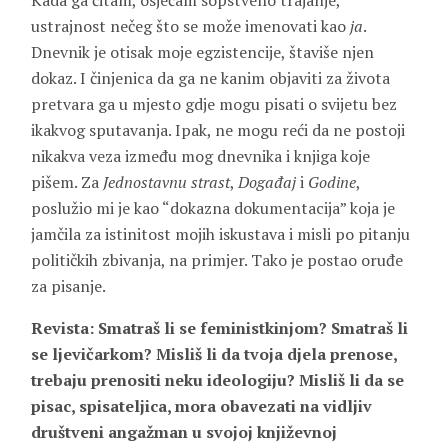
Kada ga čitam, osjećam sopstveno trajanje,
ustrajnost nečeg što se može imenovati kao
ja
.
Dnevnik je otisak moje egzistencije, štaviše njen
dokaz. I činjenica da ga ne kanim objaviti za života
pretvara ga u mjesto gdje mogu pisati o svijetu bez
ikakvog sputavanja. Ipak, ne mogu reći da ne postoji
nikakva veza između mog dnevnika i knjiga koje
pišem. Za
Jednostavnu strast
,
Događaj
i
Godine
,
poslužio mi je kao “dokazna dokumentacija” koja je
jamčila za istinitost mojih iskustava i misli po pitanju
političkih zbivanja, na primjer. Tako je postao oruđe
za pisanje.
Revista: Smatraš li se feministkinjom? Smatraš li
se ljevičarkom? Misliš li da tvoja djela prenose,
trebaju prenositi neku ideologiju? Misliš li da se
pisac, spisateljica, mora obavezati na vidljiv
društveni angažman u svojoj književnoj