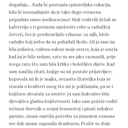
događaju… Kada bi postojala spisateljska vokacija,
bilo bi iznenađujuće da je tako dugo vremena
pripadala samo muškaracima! Moji roditelji držali su
kafeteriju s trgovinom mješovite robe u radničkoj
četvrti, što je predstavljalo vrhunac za njih, bivše
radnike koji jedva da su pohađali školu. Ali ja sam im
bila jedinica, rođena nakon moje sestre, koja je umrla
kad joj je bilo sedam; zato su me jako razmazili, prije
svega zato što sam bila krhko i bolešljivo dijete. Kad
sam naučila čitati, knjige su mi postale prijateljice;
kupovala mi ih je majka, nezasita čitateljka koja se
starala o kvaliteti onog što mi je poklanjala, pa se i
knjižaru obraćala za savjete. Ja sam bukvalno bila
djevojčica gladna književnosti. Iako sam počela voditi
intimni dnevnik u svojoj šesnaestoj i pisati nekakve
pjesme, nisam osjetila potrebu za pisanjem romana
sve dok nisam napunila dvadesetu. Prošle su dvije