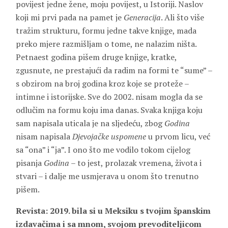
povijest jedne žene, moju povijest, u Istoriji. Naslov
koji mi prvi pada na pamet je
Generacija
. Ali što više
tražim strukturu, formu jedne takve knjige, mada
preko mjere razmišljam o tome, ne nalazim ništa.
Petnaest godina pišem druge knjige, kratke,
zgusnute, ne prestajući da radim na formi te “sume” –
s obzirom na broj godina kroz koje se proteže –
intimne i istorijske. Sve do 2002. nisam mogla da se
odlučim na formu koju ima danas. Svaka knjiga koju
sam napisala uticala je na sljedeću, zbog
Godina
nisam napisala
Djevojačke uspomene
u prvom licu, već
sa “ona” i “ja”. I ono što me vodilo tokom cijelog
pisanja
Godina
– to jest, prolazak vremena, života i
stvari – i dalje me usmjerava u onom što trenutno
pišem.
Revista: 2019. bila si u Meksiku s tvojim španskim
izdavačima i sa mnom, svojom prevoditeljicom