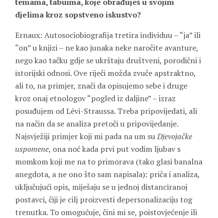
temama, tabuima, koje obrađuješ u svojim
djelima kroz sopstveno iskustvo?
Ernaux: Autosociobiografija tretira individuu – “ja” ili
“on” u knjizi – ne kao junaka neke naročite avanture,
nego kao tačku gdje se ukrštaju društveni, porodični i
istorijski odnosi. Ove riječi možda zvuče apstraktno,
ali to, na primjer, znači da opisujemo sebe i druge
kroz onaj etnologov “pogled iz daljine” – izraz
posuđujem od Lévi-Straussa. Treba pripovijedati, ali
na način da se analiza pretoči u pripovijedanje.
Najsvježiji primjer koji mi pada na um su
Djevojačke
uspomene
, ona noć kada prvi put vodim ljubav s
momkom koji me na to primorava (tako glasi banalna
anegdota, a ne ono što sam napisala): priča i analiza,
uključujući opis, miješaju se u jednoj distanciranoj
postavci, čiji je cilj proizvesti depersonalizaciju tog
trenutka. To omogućuje, čini mi se, poistovjećenje ili