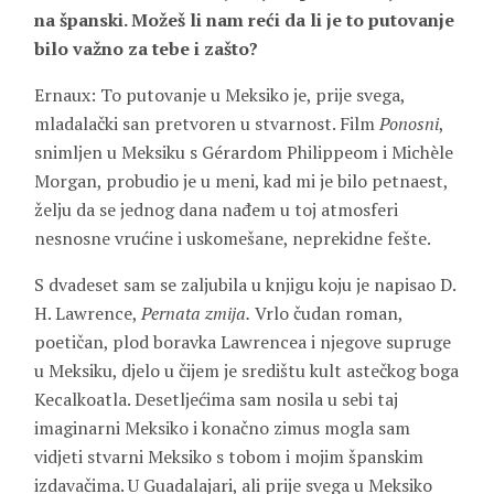
na španski. Možeš li nam reći da li je to putovanje
bilo važno za tebe i zašto?
Ernaux: To putovanje u Meksiko je, prije svega,
mladalački san pretvoren u stvarnost. Film
Ponosni
,
snimljen u Meksiku s Gérardom Philippeom i Michèle
Morgan, probudio je u meni, kad mi je bilo petnaest,
želju da se jednog dana nađem u toj atmosferi
nesnosne vrućine i uskomešane, neprekidne fešte.
S dvadeset sam se zaljubila u knjigu koju je napisao D.
H. Lawrence,
Pernata zmija.
Vrlo čudan roman,
poetičan, plod boravka Lawrencea i njegove supruge
u Meksiku, djelo u čijem je središtu kult astečkog boga
Kecalkoatla. Desetljećima sam nosila u sebi taj
imaginarni Meksiko i konačno zimus mogla sam
vidjeti stvarni Meksiko s tobom i mojim španskim
izdavačima. U Guadalajari, ali prije svega u Meksiko