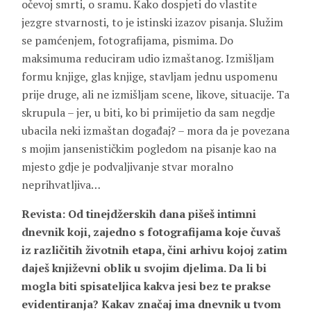
očevoj smrti, o sramu. Kako dospjeti do vlastite
jezgre stvarnosti, to je istinski izazov pisanja. Služim
se pamćenjem, fotografijama, pismima. Do
maksimuma reduciram udio izmaštanog. Izmišljam
formu knjige, glas knjige, stavljam jednu uspomenu
prije druge, ali ne izmišljam scene, likove, situacije. Ta
skrupula – jer, u biti, ko bi primijetio da sam negdje
ubacila neki izmaštan događaj? – mora da je povezana
s mojim jansenističkim pogledom na pisanje kao na
mjesto gdje je podvaljivanje stvar moralno
neprihvatljiva…
Revista: Od tinejdžerskih dana pišeš intimni
dnevnik koji, zajedno s fotografijama koje čuvaš
iz različitih životnih etapa, čini arhivu kojoj zatim
daješ književni oblik u svojim djelima. Da li bi
mogla biti spisateljica kakva jesi bez te prakse
evidentiranja? Kakav značaj ima dnevnik u tvom