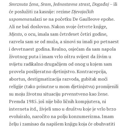
Smrznuta žena
,
Sram
,
Jednostavna strast
,
Događaj
– ili
će poslužiti za kasnije: rezime
Djevojačkih
uspomena
nalazi se na početku De Gaulleove epohe.
Ali ne baš doslovno. Nakon svoje četvrte knjige,
Mjesto
, o ocu, imala sam četrdeset četiri godine,
razvela sam se od muža, a sinovi su imali po petnaest
i devetnaest godina. Realno, osjećam da sam napola
životnog puta i imam vrlo oštru svijest da živim u
svijetu radikalno drugačijem od onog u kojem sam
provela poslijeratno djetinjstvo. Kontracepcija,
abortus, destigmatizacija razvoda, gubitak moći
religije (tako prisutne u mom djetinjstvu) promijenili
su moju životnu situaciju prvenstveno kao žene.
Premda 1985. još nije bilo ličnih kompjutera, ni
interneta itd., živjeli smo u društvu koje je vrlo brzo
evoluiralo, naročito na polju konzumerizma. Imam
želju i zamisao da napišem knjigu koja će obuhvatiti