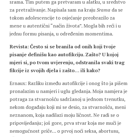
srama. Tim putem ga pretvaram u alatku, u sredstvo
za pretraživanje. Napisala sam na kraju
Srama
da se
tokom adolescencije to osjećanje preobrazilo za
mene u autentični “način života”. Mogla bih reći i u
jednu formu pisanja, u određenim momentima.
Revista: Često si se branila od onih koji tvoje
pisanje definišu kao autofikciju. Zašto? U kojoj
mjeri si, po tvom uvjerenju, odstranila svaki trag
fikcije iz svojih djela i zašto… ili kako?
Ernaux: Razliku između autofikcije i onog što ja pišem
pronalazim u namjeri i uglu gledanja. Moja namjera je
potraga za stvarnošću sadržanoj u jednom trenutku,
nekom događaju koji mi se desio, za stvarnošću, meni
neznanom, koja nadilazi moju ličnost. Ne radi se o
pripovijedanju; još gore, prva stvar koja me muči je
nemogućnost priče… o prvoj noći seksa, abortusu,