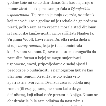
godine koje mi se do dan-danas čine kao najcrnje u
mome životu i o kojima sam pričala u
Djevojačkim
uspomenama
. Taj roman je moja zvijezda, svjetionik
koji me vodi. Dvije godine mi je trebalo da ga počnem
pisati, pošto sam za to vrijeme morala steći diplomu
iz francuske književnosti i iznova iščitati Flauberta,
Virginiju Woolf, Lawrencea Durella i neka djela iz
struje
novog romana
, koja je tada dominirala
književnom scenom. Upravo ona su mi omogućila da
zamislim formu u kojoj se mogu smjenjivati
uspomene, snovi, pripovijedanje o sadašnjosti i
predodžbe o budućnosti, s nemogućom ljubavi kao
glavnom temom. Rezultat je bio jedna vrlo
apstraktna tvorevina. Dva izdavača su odbila moj
roman (ili esej-pjesmu, ne znam kako da ga
definišem), koji nikad neće prerasti u knjigu. Nisam se
obeshrabrila, bila sam odlučna da nastavim s