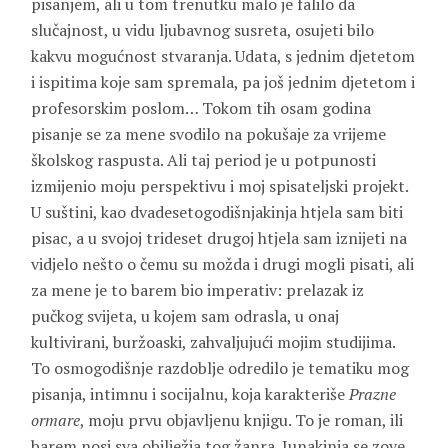
pisanjem, ali u tom trenutku malo je falilo da
slučajnost, u vidu ljubavnog susreta, osujeti bilo
kakvu mogućnost stvaranja. Udata, s jednim djetetom
i ispitima koje sam spremala, pa još jednim djetetom i
profesorskim poslom… Tokom tih osam godina
pisanje se za mene svodilo na pokušaje za vrijeme
školskog raspusta. Ali taj period je u potpunosti
izmijenio moju perspektivu i moj spisateljski projekt.
U suštini, kao dvadesetogodišnjakinja htjela sam biti
pisac, a u svojoj trideset drugoj htjela sam iznijeti na
vidjelo nešto o čemu su možda i drugi mogli pisati, ali
za mene je to barem bio imperativ: prelazak iz
pučkog svijeta, u kojem sam odrasla, u onaj
kultivirani, buržoaski, zahvaljujući mojim studijima.
To osmogodišnje razdoblje odredilo je tematiku mog
pisanja, intimnu i socijalnu, koja karakteriše
Prazne
ormare
, moju prvu objavljenu knjigu. To je roman, ili
barem nosi sva obilježja tog žanra. Junakinja se zove