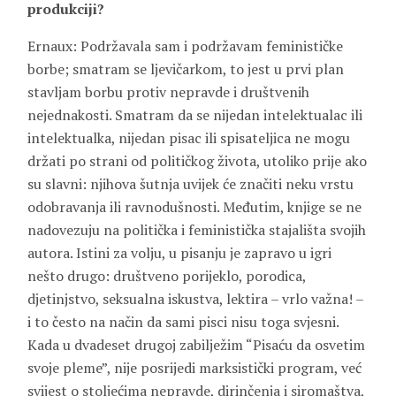
produkciji?
Ernaux: Podržavala sam i podržavam feminističke
borbe; smatram se ljevičarkom, to jest u prvi plan
stavljam borbu protiv nepravde i društvenih
nejednakosti. Smatram da se nijedan intelektualac ili
intelektualka, nijedan pisac ili spisateljica ne mogu
držati po strani od političkog života, utoliko prije ako
su slavni: njihova šutnja uvijek će značiti neku vrstu
odobravanja ili ravnodušnosti. Međutim, knjige se ne
nadovezuju na politička i feministička stajališta svojih
autora. Istini za volju, u pisanju je zapravo u igri
nešto drugo: društveno porijeklo, porodica,
djetinjstvo, seksualna iskustva, lektira – vrlo važna! –
i to često na način da sami pisci nisu toga svjesni.
Kada u dvadeset drugoj zabilježim “Pisaću da osvetim
svoje pleme”, nije posrijedi marksistički program, već
svijest o stoljećima nepravde, dirinčenja i siromaštva,