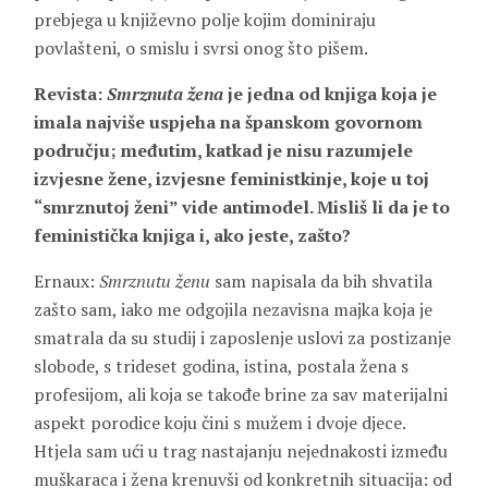
prebjega u književno polje kojim dominiraju
povlašteni, o smislu i svrsi onog što pišem.
Revista:
Smrznuta žena
je jedna od knjiga koja je
imala najviše uspjeha na španskom govornom
području; međutim, katkad je nisu razumjele
izvjesne žene, izvjesne feministkinje, koje u toj
“smrznutoj ženi” vide antimodel. Misliš li da je to
feministička knjiga i, ako jeste, zašto?
Ernaux:
Smrznutu ženu
sam napisala da bih shvatila
zašto sam, iako me odgojila nezavisna majka koja je
smatrala da su studij i zaposlenje uslovi za postizanje
slobode, s trideset godina, istina, postala žena s
profesijom, ali koja se takođe brine za sav materijalni
aspekt porodice koju čini s mužem i dvoje djece.
Htjela sam ući u trag nastajanju nejednakosti između
muškaraca i žena krenuvši od konkretnih situacija: od