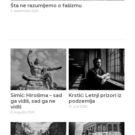
Hrabra i uspješna politika Angele Merkel
Pri
9. septembra 2020.
22. s
Simić: Hirošima – sad
Krstić: Letnji prizori iz
ga vidiš, sad ga ne
podzemlja
vidiš
31. jula 2026.
6. augusta 2026.