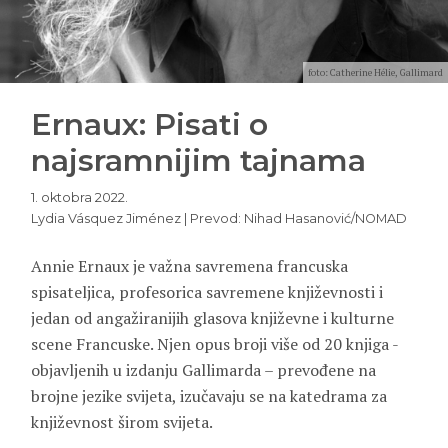
foto: Catherine Hélie, Gallimard
Ernaux: Pisati o
najsramnijim tajnama
1. oktobra 2022.
Lydia Vásquez Jiménez | Prevod: Nihad Hasanović/NOMAD
Annie Ernaux je važna savremena francuska
spisateljica, profesorica savremene književnosti i
jedan od angažiranijih glasova književne i kulturne
scene Francuske. Njen opus broji više od 20 knjiga -
objavljenih u izdanju Gallimarda – prevođene na
brojne jezike svijeta, izučavaju se na katedrama za
književnost širom svijeta.