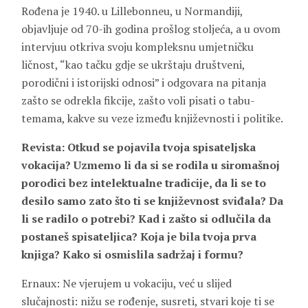
Rođena je 1940. u Lillebonneu, u Normandiji,
objavljuje od 70-ih godina prošlog stoljeća, a u ovom
intervjuu otkriva svoju kompleksnu umjetničku
ličnost, “kao tačku gdje se ukrštaju društveni,
porodični i istorijski odnosi” i odgovara na pitanja
zašto se odrekla fikcije, zašto voli pisati o tabu-
temama, kakve su veze između književnosti i politike.
Revista: Otkud se pojavila tvoja spisateljska
vokacija? Uzmemo li da si se rodila u siromašnoj
porodici bez intelektualne tradicije, da li se to
desilo samo zato što ti se književnost sviđala? Da
li se radilo o potrebi? Kad i zašto si odlučila da
postaneš spisateljica? Koja je bila tvoja prva
knjiga? Kako si osmislila sadržaj i formu?
Ernaux: Ne vjerujem u vokaciju, već u slijed
slučajnosti: nižu se rođenje, susreti, stvari koje ti se