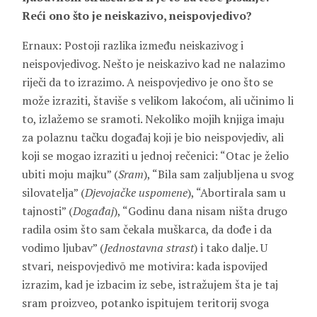
Reći ono što je neiskazivo, neispovjedivo?
Ernaux: Postoji razlika između neiskazivog i
neispovjedivog. Nešto je neiskazivo kad ne nalazimo
riječi da to izrazimo. A neispovjedivo je ono što se
može izraziti, štaviše s velikom lakoćom, ali učinimo li
to, izlažemo se sramoti. Nekoliko mojih knjiga imaju
za polaznu tačku događaj koji je bio neispovjediv, ali
koji se mogao izraziti u jednoj rečenici: “Otac je želio
ubiti moju majku” (
Sram
), “Bila sam zaljubljena u svog
silovatelja” (
Djevojačke uspomene
), “Abortirala sam u
tajnosti” (
Događaj
), “Godinu dana nisam ništa drugo
radila osim što sam čekala muškarca, da dođe i da
vodimo ljubav” (
Jednostavna strast
) i tako dalje. U
stvari, neispovjedivō me motivira: kada ispovijed
izrazim, kad je izbacim iz sebe, istražujem šta je taj
sram proizveo, potanko ispitujem teritorij svoga