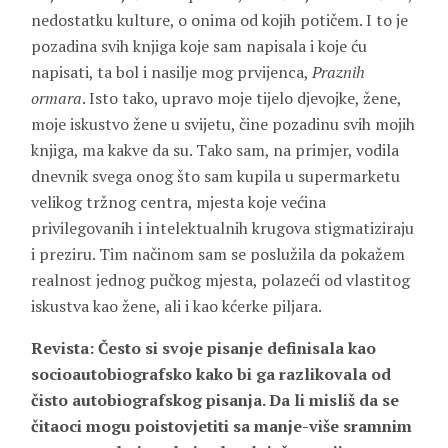
nedostatku kulture, o onima od kojih potičem. I to je
pozadina svih knjiga koje sam napisala i koje ću
napisati, ta bol i nasilje mog prvijenca,
Praznih
ormara
. Isto tako, upravo moje tijelo djevojke, žene,
moje iskustvo žene u svijetu, čine pozadinu svih mojih
knjiga, ma kakve da su. Tako sam, na primjer, vodila
dnevnik svega onog što sam kupila u supermarketu
velikog tržnog centra, mjesta koje većina
privilegovanih i intelektualnih krugova stigmatiziraju
i preziru. Tim načinom sam se poslužila da pokažem
realnost jednog pučkog mjesta, polazeći od vlastitog
iskustva kao žene, ali i kao kćerke piljara.
Revista: Često si svoje pisanje definisala kao
socioautobiografsko kako bi ga razlikovala od
čisto autobiografskog pisanja. Da li misliš da se
čitaoci mogu poistovjetiti sa manje-više sramnim