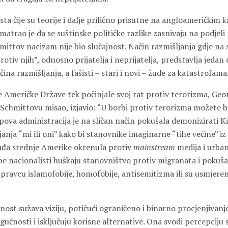
sta čije su teorije i dalje prilično prisutne na angloameričkim
matrao je da se suštinske političke razlike zasnivaju na podjeli n
hmittov nacizam nije bio slučajnost. Način razmišljanja gdje na
otiv njih”, odnosno prijatelja i neprijatelja, predstavlja jedan 
ina razmišljanja, a fašisti – stari i novi – žude za katastrofama
 Američke Države tek počinjale svoj rat protiv terorizma, Geor
 Schmittovu misao, izjavio: “U borbi protiv terorizma možete bi
ova administracija je na sličan način pokušala demonizirati Kin
janja “mi ili oni” kako bi stanovnike imaginarne “tihe većine” iz 
ađa srednje Amerike okrenula protiv
mainstream
medija i urbani
pe nacionalisti huškaju stanovništvo protiv migranata i pokuša
u pravcu islamofobije, homofobije, antisemitizma ili su usmjer
st sužava viziju, potičući ograničeno i binarno procjenjivanje
ćnosti i isključuju korisne alternative. Ona svodi percepciju 