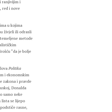
ranjivijim i
, red i nove
tima u kojima
ivjeli ili odrasli
 utemeljene metode
lističkim
ošću “da je bolje
elova
Politika
kim i ekonomskim
e zakona i pravde
cuskoj, Donalda
mo samo neke
lista se lijepo
 podstiče rasne,