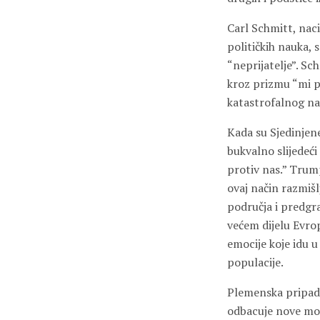
Carl Schmitt, naci
političkih nauka, s
“neprijatelje”. Sc
kroz prizmu “mi pr
katastrofalnog nač
Kada su Sjedinjene
bukvalno slijedeći
protiv nas.” Trump
ovaj način razmišl
područja i predgr
većem dijelu Evro
emocije koje idu 
populacije.
Plemenska pripadno
odbacuje nove mogu