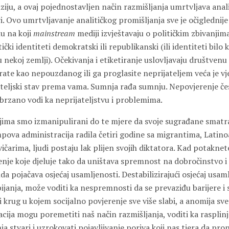
iju, a ovaj pojednostavljen način razmišljanja umrtvljava anal
i. Ovo umrtvljavanje analitičkog promišljanja sve je očiglednij
u na koji
mainstream
mediji izvještavaju o političkim zbivanjim
ički identiteti demokratski ili republikanski (ili identiteti bilo 
u nekoj zemlji). Očekivanja i etiketiranje uslovljavaju društven
rate kao nepouzdanog ili ga proglasite neprijateljem veća je v
ateljski stav prema vama. Sumnja rađa sumnju. Nepovjerenje čes
brzano vodi ka neprijateljstvu i problemima.
ojima smo izmanipulirani do te mjere da svoje sugrađane smat
mpova administracija radila četiri godine sa migrantima, Lati
ičarima, ljudi postaju lak plijen svojih diktatora. Kad potakne
enje koje djeluje tako da uništava spremnost na dobročinstvo
da pojačava osjećaj usamljenosti. Destabilizirajući osjećaj usam
janja, može voditi ka nespremnosti da se prevaziđu barijere i s
 krug u kojem socijalno povjerenje sve više slabi, a anomija sve 
acija mogu poremetiti naš način razmišljanja, voditi ka rasplin
 stvari i uzrokovati pojavljivanje poriva koji nas tjera da pr