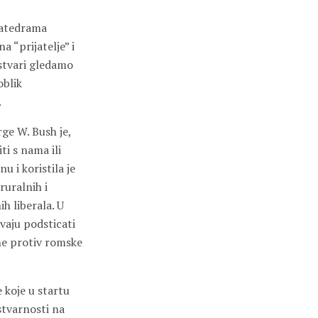
 katedrama
a “prijatelje” i
 stvari gledamo
oblik
.
ge W. Bush je,
ti s nama ili
u i koristila je
ruralnih i
h liberala. U
vaju podsticati
ene protiv romske
 koje u startu
stvarnosti na