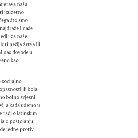
mjerava našu
ti izuzetno
ečega što smo
 najdraže i naše
jedi i za naše
ti nečija žrtva ili
ni nas dovode u
tveno kao
 socijalno
pasnosti ili bola.
mo bolno svjesni
avi, a kada uđemo u
e radi o istinskim
ija o postojanju
ude jedne protiv