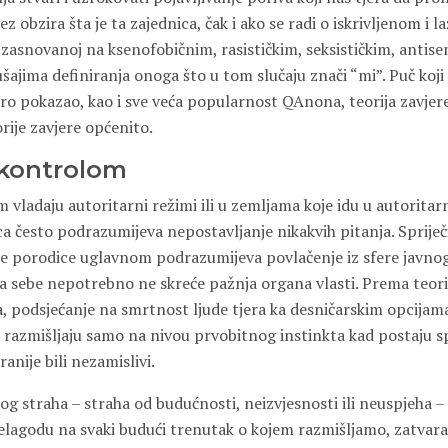
z obzira šta je ta zajednica, čak i ako se radi o iskrivljenom i
i zasnovanoj na ksenofobičnim, rasističkim, seksističkim, antise
jima definiranja onoga što u tom slučaju znači “mi”. Puč koji s
bro pokazao, kao i sve veća popularnost QAnona, teorija zavjer
orije zavjere općenito.
 kontrolom
 vladaju autoritarni režimi ili u zemljama koje idu u autorita
a često podrazumijeva nepostavljanje nikakvih pitanja. Sprije
oje porodice uglavnom podrazumijeva povlačenje iz sfere javnog
a sebe nepotrebno ne skreće pažnja organa vlasti. Prema teorij
, podsjećanje na smrtnost ljude tjera ka desničarskim opcijama
a razmišljaju samo na nivou prvobitnog instinkta kad postaju 
ranije bili nezamislivi.
og straha – straha od budućnosti, neizvjesnosti ili neuspjeha –
nelagodu na svaki budući trenutak o kojem razmišljamo, zatvaraj