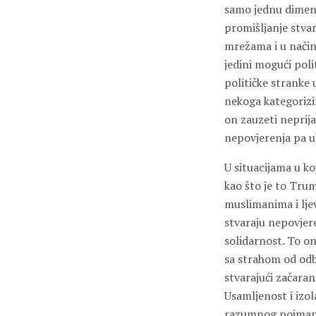
samo jednu dimenz
promišljanje stvar
mrežama i u način
jedini mogući polit
političke stranke 
nekoga kategorizi
on zauzeti neprij
nepovjerenja pa u
U situacijama u k
kao što je to Tru
muslimanima i ljev
stvaraju nepovjer
solidarnost. To on
sa strahom od odbi
stvarajući začarani
Usamljenost i izol
razumnog poimanja