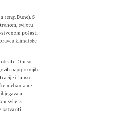
na
(eng. Dune). S
strahom, svijetu
avstvenom pošasti
 pravcu klimatske
okrate. Oni su
govih najupornijih
racije i šansu
oške mehanizme
ribjegavaju
rom svijeta
 ostvariti