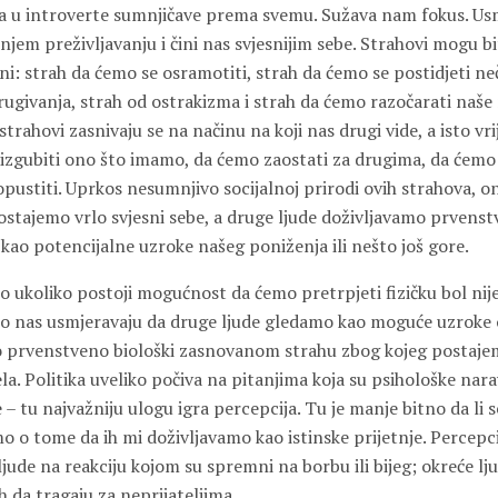
a u introverte sumnjičave prema svemu. Sužava nam fokus. Us
jem preživljavanju i čini nas svjesnijim sebe. Strahovi mogu bi
ni: strah da ćemo se osramotiti, strah da ćemo se postidjeti n
izrugivanja, strah od ostrakizma i strah da ćemo razočarati naše
i strahovi zasnivaju se na načinu na koji nas drugi vide, a isto vri
zgubiti ono što imamo, da ćemo zaostati za drugima, da ćemo bi
pustiti. Uprkos nesumnjivo socijalnoj prirodi ovih strahova, o
ostajemo vrlo svjesni sebe, a druge ljude doživljavamo prvens
i kao potencijalne uzroke našeg poniženja ili nešto još gore.
o ukoliko postoji mogućnost da ćemo pretrpjeti fizičku bol nije
ako nas usmjeravaju da druge ljude gledamo kao moguće uzroke o
 o prvenstveno biološki zasnovanom strahu zbog kojeg postaje
ela. Politika uveliko počiva na pitanjima koja su psihološke nar
– tu najvažniju ulogu igra percepcija. Tu je manje bitno da li s
mo o tome da ih mi doživljavamo kao istinske prijetnje. Percepc
ljude na reakciju kojom su spremni na borbu ili bijeg; okreće lj
ih da tragaju za neprijateljima.