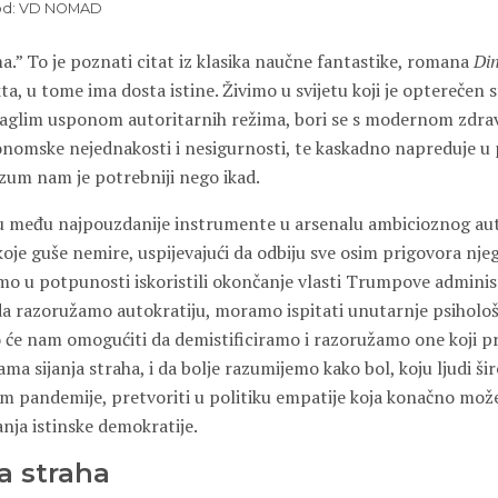
vod: VD NOMAD
a.” To je poznati citat iz klasika naučne fantastike, romana
Di
a, u tome ima dosta istine. Živimo u svijetu koji je opterečen 
 naglim usponom autoritarnih režima, bori se s modernom zdr
onomske nejednakosti i nesigurnosti, te kaskadno napreduje u
azum nam je potrebniji nego ikad.
ju među najpouzdanije instrumente u arsenalu ambicioznog aut
oje guše nemire, uspijevajući da odbiju sve osim prigovora nje
mo u potpunosti iskoristili okončanje vlasti Trumpove administ
da razoružamo autokratiju, moramo ispitati unutarnje psihol
To će nam omogućiti da demistificiramo i razoružamo one koji p
ma sijanja straha, i da bolje razumijemo kako bol, koju ljudi ši
om pandemije, pretvoriti u politiku empatije koja konačno može
nja istinske demokratije.
a straha