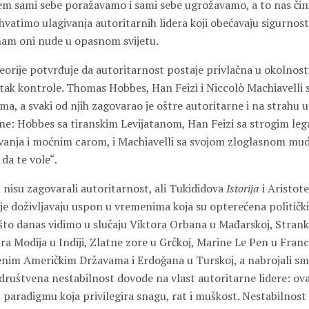
em sami sebe poražavamo i sami sebe ugrožavamo, a to nas čini 
vatimo ulagivanja autoritarnih lidera koji obećavaju sigurnost
nam oni nude u opasnom svijetu.
 teorije potvrđuje da autoritarnost postaje privlačna u okolnos
ak kontrole. Thomas Hobbes, Han Feizi i Niccolò Machiavelli su ž
a, a svaki od njih zagovarao je oštre autoritarne i na strahu
ine: Hobbes sa tiranskim Levijatanom, Han Feizi sa strogim lega
nja i moćnim carom, i Machiavelli sa svojom zloglasnom mudr
 da te vole“.
l nisu zagovarali autoritarnost, ali Tukididova
Istorija
i Aristot
ije doživljavaju uspon u vremenima koja su opterećena politič
to danas vidimo u slučaju Viktora Orbana u Mađarskoj, Strank
ra Modija u Indiji, Zlatne zore u Grčkoj, Marine Le Pen u Fran
enim Američkim Državama i Erdoğana u Turskoj, a nabrojali s
 društvena nestabilnost dovode na vlast autoritarne lidere: ova 
 paradigmu koja privilegira snagu, rat i muškost. Nestabilnost