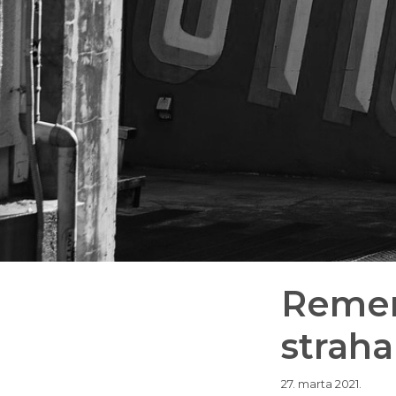
Remer:
straha
27. marta 2021.