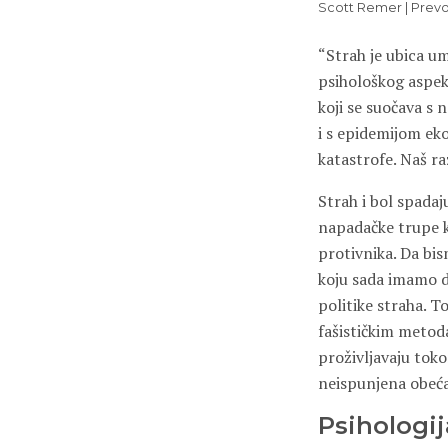
Scott Remer | Pre
“Strah je ubica um
psihološkog aspekt
koji se suočava s
i s epidemijom ek
katastrofe. Naš r
Strah i bol spada
napadačke trupe k
protivnika. Da bis
koju sada imamo 
politike straha. 
fašističkim metoda
proživljavaju tok
neispunjena obeća
Psihologij