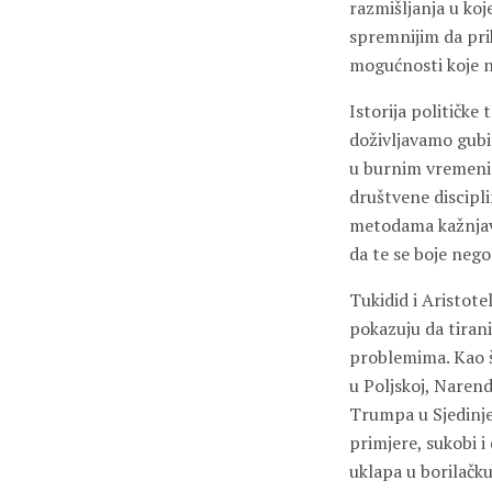
razmišljanja u koj
spremnijim da prih
mogućnosti koje 
Istorija političke
doživljavamo gubit
u burnim vremenim
društvene discipl
metodama kažnjava
da te se boje nego
Tukidid i Aristote
pokazuju da tiran
problemima. Kao š
u Poljskoj, Narend
Trumpa u Sjedinj
primjere, sukobi i
uklapa u borilačku