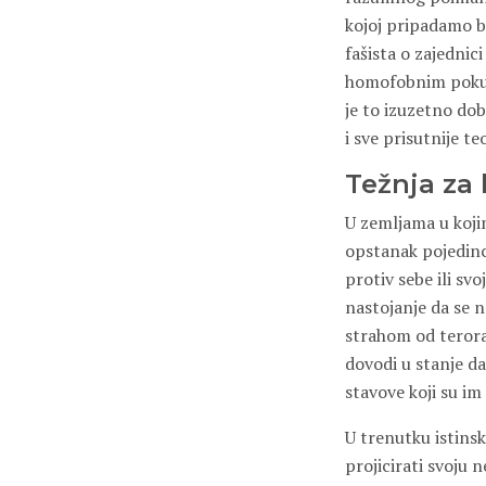
kojoj pripadamo be
fašista o zajednic
homofobnim pokuša
je to izuzetno do
i sve prisutnije te
Težnja za
U zemljama u kojim
opstanak pojedinc
protiv sebe ili sv
nastojanje da se n
strahom od terora
dovodi u stanje d
stavove koji su im 
U trenutku istinsk
projicirati svoju 