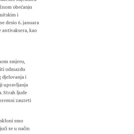
 lažnom obećanju
mitskim i
e desio 6. januara
e antivaksera, kao
rnom smjeru,
čiti odmazdu
 djelovanja i
i upravljanja
. Strah ljude
spremni zauzeti
 skloni smo
ući se u način