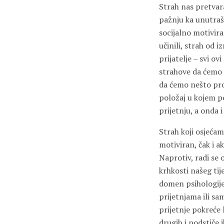
Strah nas pretvar
pažnju ka unutrašn
socijalno motivira
učinili, strah od 
prijatelje – svi ov
strahove da ćemo i
da ćemo nešto pro
položaj u kojem p
prijetnju, a onda 
Strah koji osjećam
motiviran, čak i 
Naprotiv, radi se
krhkosti našeg tij
domen psihologije 
prijetnjama ili sa
prijetnje pokreće 
drugih i podstiče 