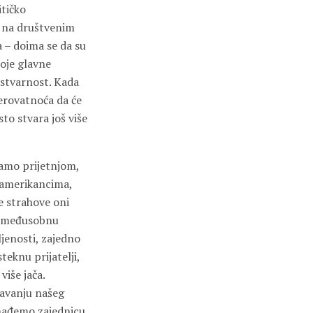
itičko
e na društvenim
a – doima se da su
koje glavne
u stvarnost. Kada
jerovatnoća da će
to stvara još više
ramo prijetnjom,
noamerikancima,
te strahove oni
 i međusobnu
ljenosti, zajedno
teknu prijatelji,
više jača.
javanju našeg
onađemo zajednicu