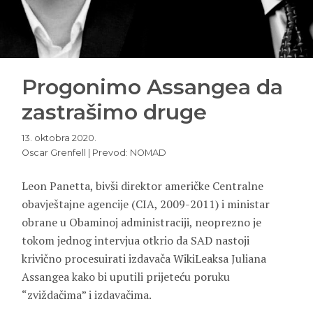
Progonimo Assangea da
zastrašimo druge
13. oktobra 2020.
Oscar Grenfell | Prevod: NOMAD
Leon Panetta, bivši direktor američke Centralne
obavještajne agencije (CIA, 2009-2011) i ministar
obrane u Obaminoj administraciji, neoprezno je
tokom jednog intervjua otkrio da SAD nastoji
krivično procesuirati izdavača WikiLeaksa Juliana
Assangea kako bi uputili prijeteću poruku
“zviždačima” i izdavačima.