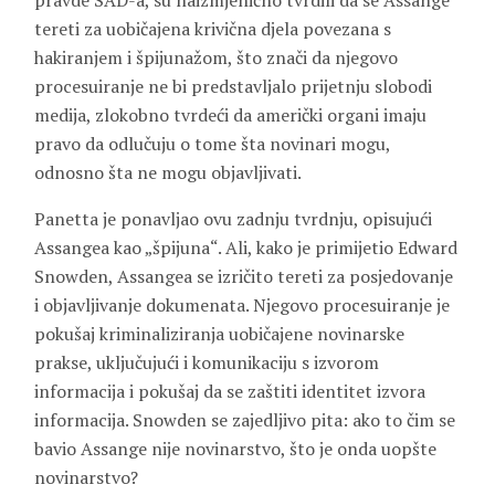
pravde SAD-a, su naizmjenično tvrdili da se Assange
tereti za uobičajena krivična djela povezana s
hakiranjem i špijunažom, što znači da njegovo
procesuiranje ne bi predstavljalo prijetnju slobodi
medija, zlokobno tvrdeći da američki organi imaju
pravo da odlučuju o tome šta novinari mogu,
odnosno šta ne mogu objavljivati.
Panetta je ponavljao ovu zadnju tvrdnju, opisujući
Assangea kao „špijuna“. Ali, kako je primijetio Edward
Snowden, Assangea se izričito tereti za posjedovanje
i objavljivanje dokumenata. Njegovo procesuiranje je
pokušaj kriminaliziranja uobičajene novinarske
prakse, uključujući i komunikaciju s izvorom
informacija i pokušaj da se zaštiti identitet izvora
informacija. Snowden se zajedljivo pita: ako to čim se
bavio Assange nije novinarstvo, što je onda uopšte
novinarstvo?