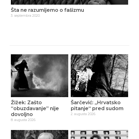
iče
Šta ne razumijemo o fašizmu
Hra
3. septembra 2020.
9. se
Žižek: Zašto
Šarčević: „Hrvatsko
“obuzdavanje” nije
pitanje“ pred sudom
dovoljno
2. augusta 2026.
8. augusta 2026.