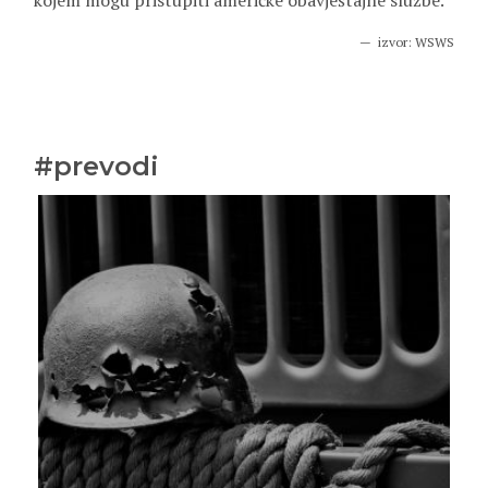
kojem mogu pristupiti američke obavještajne službe.
izvor: WSWS
#prevodi