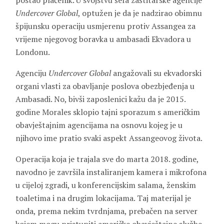
postao plaćenik. U svojstvu šefa zaštitarske agencije
Undercover Global
, optužen je da je nadzirao obimnu
špijunsku operaciju usmjerenu protiv Assangea za
vrijeme njegovog boravka u ambasadi Ekvadora u
Londonu.
Agenciju
Undercover Global
angažovali su ekvadorski
organi vlasti za obavljanje poslova obezbjeđenja u
Ambasadi. No, bivši zaposlenici kažu da je 2015.
godine Morales sklopio tajni sporazum s američkim
obavještajnim agencijama na osnovu kojeg je u
njihovo ime pratio svaki aspekt Assangeovog života.
Operacija koja je trajala sve do marta 2018. godine,
navodno je završila instaliranjem kamera i mikrofona
u cijeloj zgradi, u konferencijskim salama, ženskim
toaletima i na drugim lokacijama. Taj materijal je
onda, prema nekim tvrdnjama, prebačen na server