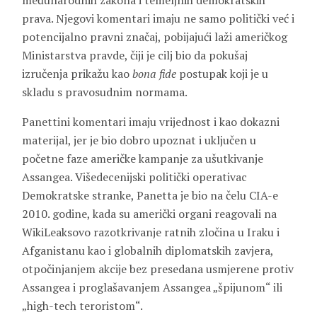
međunarodnih zakona i temeljnih demokratskih
prava. Njegovi komentari imaju ne samo politički već i
potencijalno pravni značaj, pobijajući laži američkog
Ministarstva pravde, čiji je cilj bio da pokušaj
izručenja prikažu kao
bona fide
postupak koji je u
skladu s pravosudnim normama.
Panettini komentari imaju vrijednost i kao dokazni
materijal, jer je bio dobro upoznat i uključen u
početne faze američke kampanje za ušutkivanje
Assangea. Višedecenijski politički operativac
Demokratske stranke, Panetta je bio na čelu CIA-e
2010. godine, kada su američki organi reagovali na
WikiLeaksovo razotkrivanje ratnih zločina u Iraku i
Afganistanu kao i globalnih diplomatskih zavjera,
otpočinjanjem akcije bez presedana usmjerene protiv
Assangea i proglašavanjem Assangea „špijunom“ ili
„high-tech teroristom“.