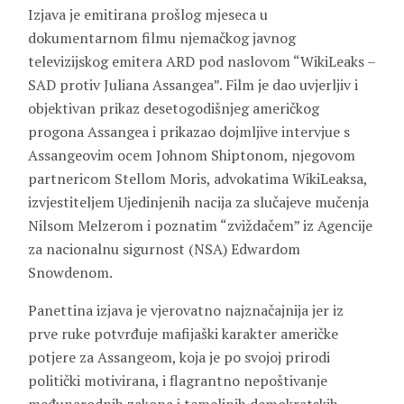
Izjava je emitirana prošlog mjeseca u
dokumentarnom filmu njemačkog javnog
televizijskog emitera ARD pod naslovom “WikiLeaks –
SAD protiv Juliana Assangea”. Film je dao uvjerljiv i
objektivan prikaz desetogodišnjeg američkog
progona Assangea i prikazao dojmljive intervjue s
Assangeovim ocem Johnom Shiptonom, njegovom
partnericom Stellom Moris, advokatima WikiLeaksa,
izvjestiteljem Ujedinjenih nacija za slučajeve mučenja
Nilsom Melzerom i poznatim “zviždačem” iz Agencije
za nacionalnu sigurnost (NSA) Edwardom
Snowdenom.
Panettina izjava je vjerovatno najznačajnija jer iz
prve ruke potvrđuje mafijaški karakter američke
potjere za Assangeom, koja je po svojoj prirodi
politički motivirana, i flagrantno nepoštivanje