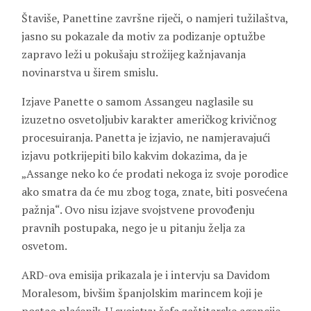
Štaviše, Panettine završne riječi, o namjeri tužilaštva,
jasno su pokazale da motiv za podizanje optužbe
zapravo leži u pokušaju strožijeg kažnjavanja
novinarstva u širem smislu.
Izjave Panette o samom Assangeu naglasile su
izuzetno osvetoljubiv karakter američkog krivičnog
procesuiranja. Panetta je izjavio, ne namjeravajući
izjavu potkrijepiti bilo kakvim dokazima, da je
„Assange neko ko će prodati nekoga iz svoje porodice
ako smatra da će mu zbog toga, znate, biti posvećena
pažnja“. Ovo nisu izjave svojstvene provođenju
pravnih postupaka, nego je u pitanju želja za
osvetom.
ARD-ova emisija prikazala je i intervju sa Davidom
Moralesom, bivšim španjolskim marincem koji je