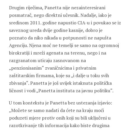
Drugim riječima, Panetta nije nezainteresirani
posmatrač, nego direktni učesnik. Nadalje, iako je
sredinom 2011. godine napustio CIA-u i povukao se iz
saveznog ureda dvije godine kasnije, dobro je
poznato da niko nikada u potpunosti ne napušta
Agenciju. Njena moć ne temelji se samo na ogromnoj
birokratiji i mreži agenata na terenu, nego i na
razgranatom uticaju zasnovanom na
„penzionisanim“ zvaničnicima i privatnim
zaštitarskim firmama, koje su „i dalje u toku svih
zbivanja“. Panetta je još uvijek istaknuta politička
ličnost i vodi „Panetta instituta za javnu politiku“.
U tom kontekstu je Panetta bez ustezanja izjavio:
„Možete se samo nadati da ćete na kraju moći
poduzeti mjere protiv onih koji su bili uključeni u
razotkrivanje tih informacija kako biste drugima