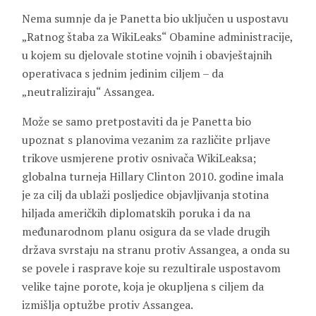
Nema sumnje da je Panetta bio uključen u uspostavu
„Ratnog štaba za WikiLeaks“ Obamine administracije,
u kojem su djelovale stotine vojnih i obavještajnih
operativaca s jednim jedinim ciljem – da
„neutraliziraju“ Assangea.
Može se samo pretpostaviti da je Panetta bio
upoznat s planovima vezanim za različite prljave
trikove usmjerene protiv osnivača WikiLeaksa;
globalna turneja Hillary Clinton 2010. godine imala
je za cilj da ublaži posljedice objavljivanja stotina
hiljada američkih diplomatskih poruka i da na
međunarodnom planu osigura da se vlade drugih
država svrstaju na stranu protiv Assangea, a onda su
se povele i rasprave koje su rezultirale uspostavom
velike tajne porote, koja je okupljena s ciljem da
izmišlja optužbe protiv Assangea.