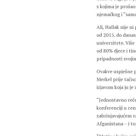
s kojima je prošao
njemačkog i “samo 
Ali, Hallak nije n
od 2015. do danas 
univerzitete. Više
od 80% djece i tin
pripadnosti svojim
Ovakve uspješne p
Merkel prije tačno
izjavom koja ju je
“Jednostavno reče
konferenciji u cen
zabrinjavajućem ras
Afganistana – i to