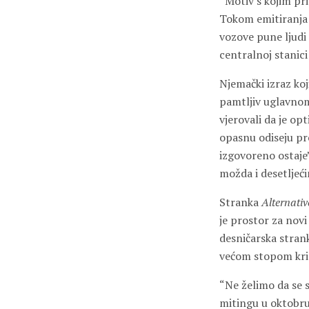
“Motiv s kojim pri
Tokom emitiranja n
vozove pune ljudi
centralnoj stanic
Njemački izraz koj
pamtljiv uglavnom
vjerovali da je o
opasnu odiseju pre
izgovoreno ostaje”
možda i desetljeć
Stranka
Alternati
je prostor za novi 
desničarska strank
većom stopom krim
“Ne želimo da se 
mitingu u oktobru