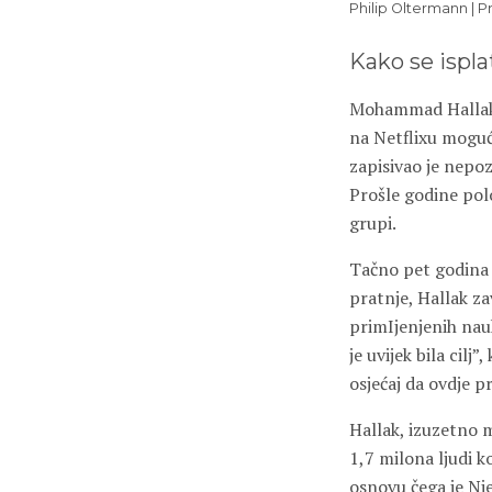
Philip Oltermann |
Kako se ispl
Mohammad Hallak p
na Netflixu moguć
zapisivao je nepoz
Prošle godine polo
grupi.
Tačno pet godina 
pratnje, Hallak za
primIjenjenih nau
je uvijek bila cil
osjećaj da ovdje p
Hallak, izuzetno m
1,7 milona ljudi k
osnovu čega je Nje