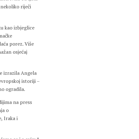
nekoliko riječi
u kao izbjeglice
emačke
laća porez. Više
nažan osjećaj
 izrazila Angela
vropskoj istoriji –
no ogradila.
dijima na press
ja o
, Iraka i