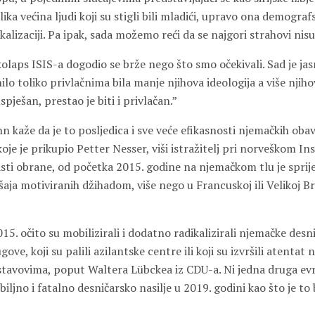
lika većina ljudi koji su stigli bili mladići, upravo ona demograf
alizaciji. Pa ipak, sada možemo reći da se najgori strahovi nisu 
kolaps ISIS-a dogodio se brže nego što smo očekivali. Sad je jas
nilo toliko privlačnima bila manje njihova ideologija a više njiho
spješan, prestao je biti i privlačan.”
aže da je to posljedica i sve veće efikasnosti njemačkih obavj
e je prikupio Petter Nesser, viši istražitelj pri norveškom Ins
lasti obrane, od početka 2015. godine na njemačkom tlu je spri
šaja motiviranih džihadom, više nego u Francuskoj ili Velikoj B
015. očito su mobilizirali i dodatno radikalizirali njemačke desn
ove, koji su palili azilantske centre ili koji su izvršili atentat n
stavovima, poput Waltera Lübckea iz CDU-a. Ni jedna druga evr
biljno i fatalno desničarsko nasilje u 2019. godini kao što je to b