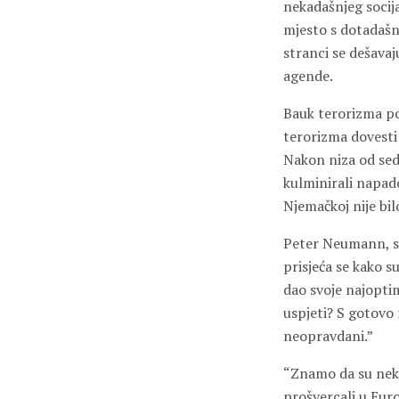
nekadašnjeg socij
mjesto s dotadašn
stranci se dešavaj
agende.
Bauk terorizma pod
terorizma dovesti 
Nakon niza od sed
kulminirali napad
Njemačkoj nije bil
Peter Neumann, st
prisjeća se kako 
dao svoje najoptim
uspjeti? S gotovo 
neopravdani.”
“Znamo da su neki 
prošvercali u Euro