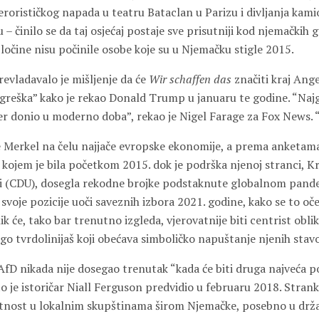
erorističkog napada u teatru Bataclan u Parizu i divljanja kam
 činilo se da taj osjećaj postaje sve prisutniji kod njemačkih g
ločine nisu počinile osobe koje su u Njemačku stigle 2015.
evladavalo je mišljenje da će
Wir schaffen das
značiti kraj Ang
greška” kako je rekao Donald Trump u januaru te godine. “Najg
der donio u moderno doba”, rekao je Nigel Farage za Fox News. 
 Merkel na čelu najjače evropske ekonomije, a prema anketama
 kojem je bila početkom 2015. dok je podrška njenoj stranci, K
ji (CDU), dosegla rekodne brojke podstaknute globalnom pand
svoje pozicije uoči saveznih izbora 2021. godine, kako se to oče
ik će, tako bar trenutno izgleda, vjerovatnije biti centrist ob
 tvrdolinijaš koji obećava simboličko napuštanje njenih stavov
D nikada nije dosegao trenutak “kada će biti druga najveća po
o je istoričar Niall Ferguson predvidio u februaru 2018. Strank
utnost u lokalnim skupštinama širom Njemačke, posebno u dr