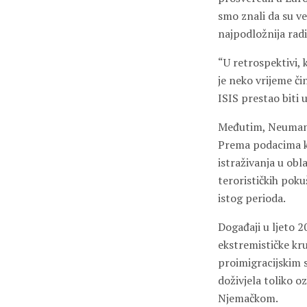
smo znali da su ve
najpodložnija radik
“U retrospektivi, 
je neko vrijeme či
ISIS prestao biti u
Međutim, Neumann k
Prema podacima koj
istraživanja u ob
terorističkih poku
istog perioda.
Događaji u ljeto 2
ekstremističke krug
proimigracijskim 
doživjela toliko oz
Njemačkom.