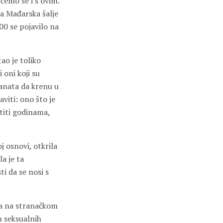
ćemo se i s ovim.”
da Mađarska šalje
00 se pojavilo na
tao je toliko
oni koji su
anata da krenu u
viti: ono što je
atiti godinama,
j osnovi, otkrila
la je ta
ti da se nosi s
D-a na stranačkom
h seksualnih