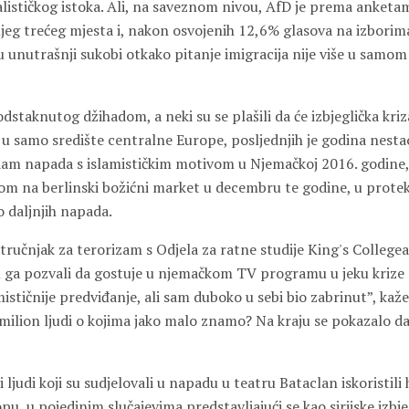
alističkog istoka. Ali, na saveznom nivou, AfD je prema anketa
jeg trećeg mjesta i, nakon osvojenih 12,6% glasova na izborima
u unutrašnji sukobi otkako pitanje imigracija nije više u samom
staknutog džihadom, a neki su se plašili da će izbjeglička kriz
u samo središte centralne Europe, posljednjih je godina nestao
am napada s islamističkim motivom u Njemačkoj 2016. godine, 
om na berlinski božićni market u decembru te godine, u protek
o daljnjih napada.
ručnjak za terorizam s Odjela za ratne studije King's College
su ga pozvali da gostuje u njemačkom TV programu u jeku krize
ističnije predviđanje, ali sam duboko u sebi bio zabrinut”, kaže
milion ljudi o kojima jako malo znamo? Na kraju se pokazalo da s
ljudi koji su sudjelovali u napadu u teatru Bataclan iskoristili 
pu, u pojedinim slučajevima predstavljajući se kao sirijske izbj