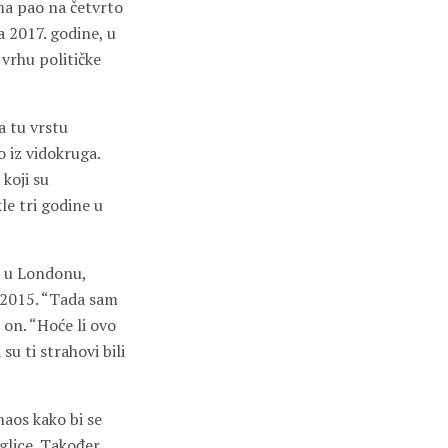
ma pao na četvrto
 2017. godine, u
 vrhu političke
a tu vrstu
 iz vidokruga.
koji su
le tri godine u
a u Londonu,
 2015. “Tada sam
 on. “Hoće li ovo
u ti strahovi bili
haos kako bi se
eglice. Također