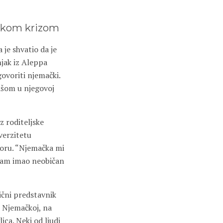
tskom krizom
je shvatio da je
njak iz Aleppa
govoriti njemački.
višom u njegovoj
z roditeljske
verzitetu
toru. “Njemačka mi
k sam imao neobičan
ični predstavnik
u Njemačkoj, na
ica. Neki od ljudi