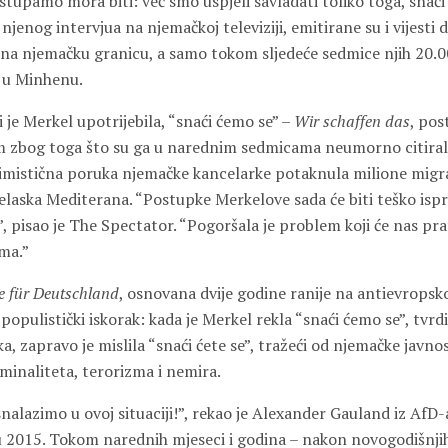
stupamo mora biti: već smo uspjeli savladati toliko toga, snaći 
jenog intervjua na njemačkoj televiziji, emitirane su i vijesti 
 na njemačku granicu, a samo tokom sljedeće sedmice njih 20.0
i u Minhenu.
i je Merkel upotrijebila, “snaći ćemo se” –
Wir schaffen das
, pos
 zbog toga što su ga u narednim sedmicama neumorno citirali 
ptimistična poruka njemačke kancelarke potaknula milione migr
laska Mediterana. “Postupke Merkelove sada će biti teško ispra
, pisao je The Spectator. “Pogoršala je problem koji će nas pr
ima.”
ve für Deutschland
, osnovana dvije godine ranije na antievropsko
populistički iskorak: kada je Merkel rekla “snaći ćemo se”, tvrdi
a, zapravo je mislila “snaći ćete se”, tražeći od njemačke javnos
inaliteta, terorizma i nemira.
snalazimo u ovoj situaciji!”, rekao je Alexander Gauland iz Af
 2015. Tokom narednih mjeseci i godina – nakon novogodišnji