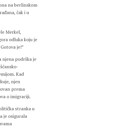
iona na berlinskom
rađana, čak i u
ele Merkel,
ora odluka koju je
“Gotova je!”
 njena podrška je
ršćansko-
emijom. Kad
kuje, njen
likovan prema
a o imigraciji.
litička stranka u
a je osigurala
žavama