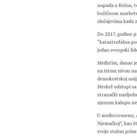
napada u Kelnu, t
božićnom marketu –
slučajevima kada z
Do 2017. godine pr
“katastrofalna po
jedan evropski li
Međutim, danas je
na istom nivou na
demokratskoj uni
Merkel odstupi sa 
stranački nasljedn
njenom kalupu nego
U međuvremenu, Af
Njemačkoj”, kao št
svoju stalnu pris