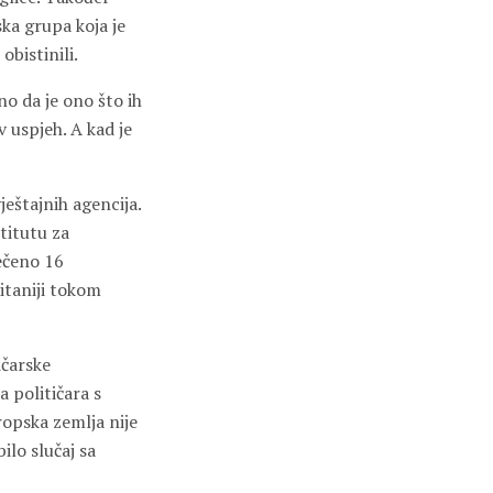
ska grupa koja je
obistinili.
no da je ono što ih
v uspjeh. A kad je
eštajnih agencija.
titutu za
ječeno 16
ritaniji tokom
ičarske
a političara s
opska zemlja nije
ilo slučaj sa