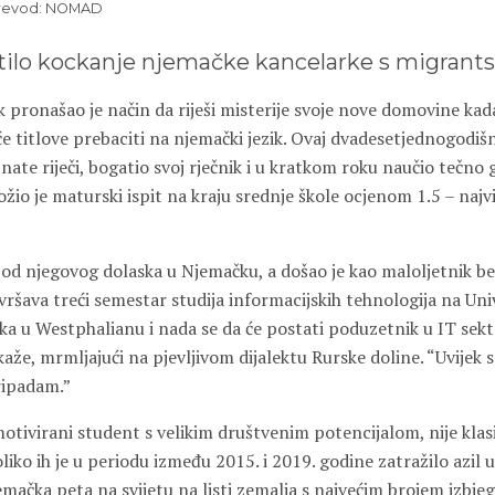
 Prevod: NOMAD
atilo kockanje njemačke kancelarke s migran
ronašao je način da riješi misterije svoje nove domovine kada 
e titlove prebaciti na njemački jezik. Ovaj dvadesetjednogodiš
nate riječi, bogatio svoj rječnik i u kratkom roku naučio tečno 
žio je maturski ispit na kraju srednje škole ocjenom 1.5 – naj
od njegovog dolaska u Njemačku, a došao je kao maloljetnik be
vršava treći semestar studija informacijskih tehnologija na Uni
ka u Westphalianu i nada se da će postati poduzetnik u IT sek
j”, kaže, mrmljajući na pjevljivom dijalektu Rurske doline. “Uvije
ripadam.”
otivirani student s velikim društvenim potencijalom, nije klas
oliko ih je u periodu između 2015. i 2019. godine zatražilo azil 
mačka peta na svijetu na listi zemalja s najvećim brojem izbjegl