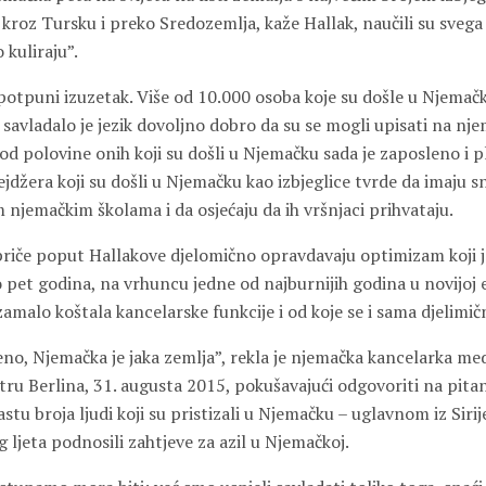
 kroz Tursku i preko Sredozemlja, kaže Hallak, naučili su svega 
kuliraju”.
i potpuni izuzetak. Više od 10.000 osoba koje su došle u Njemačk
savladalo je jezik dovoljno dobro da su se mogli upisati na nj
 od polovine onih koji su došli u Njemačku sada je zaposleno i p
ejdžera koji su došli u Njemačku kao izbjeglice tvrde da imaju s
 njemačkim školama i da osjećaju da ih vršnjaci prihvataju.
riče poput Hallakove djelomično opravdavaju optimizam koji je
 pet godina, na vrhuncu jedne od najburnijih godina u novijoj e
 zamalo koštala kancelarske funkcije i od koje se i sama djelimič
no, Njemačka je jaka zemlja”, rekla je njemačka kancelarka me
tru Berlina, 31. augusta 2015, pokušavajući odgovoriti na pitan
tu broja ljudi koji su pristizali u Njemačku – uglavnom iz Sirije
g ljeta podnosili zahtjeve za azil u Njemačkoj.